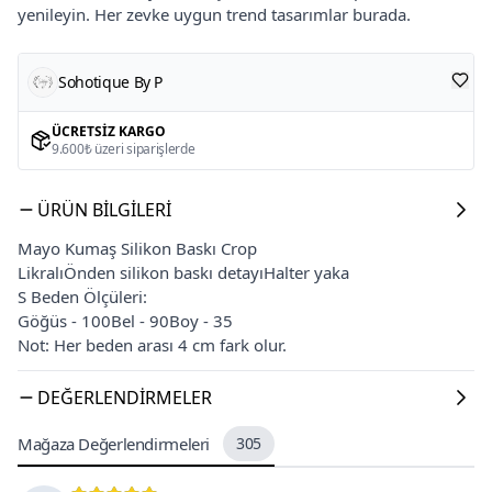
yenileyin. Her zevke uygun trend tasarımlar burada.
Sohotique By P
ÜCRETSIZ KARGO
9.600₺ üzeri siparişlerde
ÜRÜN BILGILERI
Mayo Kumaş Silikon Baskı Crop
LikralıÖnden silikon baskı detayıHalter yaka
S Beden Ölçüleri:
Göğüs - 100Bel - 90Boy - 35
Not: Her beden arası 4 cm fark olur.
DEĞERLENDIRMELER
Mağaza Değerlendirmeleri
305