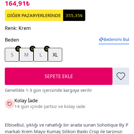
164,91₺
DİĞER PAZARYERLERİNDE
355,35₺
Renk
:
Krem
Beden
Bedenimi Bul
S
M
L
XL
SEPETE EKLE
Genellikle 1-3 gün içerisinde kargoya verilir
Kolay İade
14 gün içinde şartsız ve kolay iade.
ElbiseBul, şıklığı ve rahatlığı bir arada sunan Sohotique By P
markalı Krem Mayo Kumaş Silikon Baskı Crop ile tarzınızı