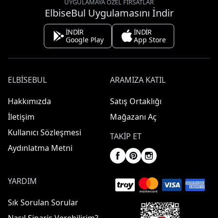
UYGULAMAYA ÖZEL FIRSATLAR
ElbiseBul Uygulamasını İndir
İNDİR
İNDİR
Google Play
App Store
ELBISEBUL
ARAMIZA KATIL
Hakkımızda
Satış Ortaklığı
İletişim
Mağazanı Aç
Kullanıcı Sözleşmesi
TAKIP ET
Aydınlatma Metni
YARDIM
Sık Sorulan Sorular