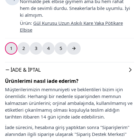
Normalde pek elbise giymem ama bu hem rahat
hem de sevimli durdu. Sneakerlarla bile uyumlu. İyi
ki almışım.
Ürün
:
Gül Kurusu Uzun Askılı Kare Yaka Pötikare
Elbise
1
2
3
4
5
İADE & İPTAL
Ürünlerimi nasıl iade ederim?
Müşterilerimizin memnuniyeti ve beklentileri bizim için
önemlidir. Herhangi bir nedenle siparişinden memnun
kalmazsan ürünlerini; orjinal ambalajında, kullanılmamış ve
etiketleri çıkarılmamış olması koşuluyla teslim aldığın
tarihten itibaren 14 gün içinde iade edebilirsin.
İade sürecini, hesabına giriş yaptıktan sonra "Siparişlerim"
alanından ilgili siparişe ulaşarak "Sipariş Destek Merkezi"