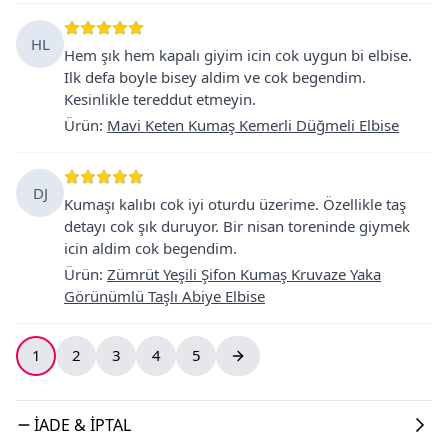
HL
Hem şık hem kapalı giyim icin cok uygun bi elbise.
Ilk defa boyle bisey aldim ve cok begendim.
Kesinlikle tereddut etmeyin.
Ürün
:
Mavi Keten Kumaş Kemerli Düğmeli Elbise
DJ
Kumaşı kalıbı cok iyi oturdu üzerime. Özellikle taş
detayı cok şık duruyor. Bir nisan toreninde giymek
icin aldim cok begendim.
Ürün
:
Zümrüt Yeşili Şifon Kumaş Kruvaze Yaka
Görünümlü Taşlı Abiye Elbise
1
2
3
4
5
İADE & İPTAL