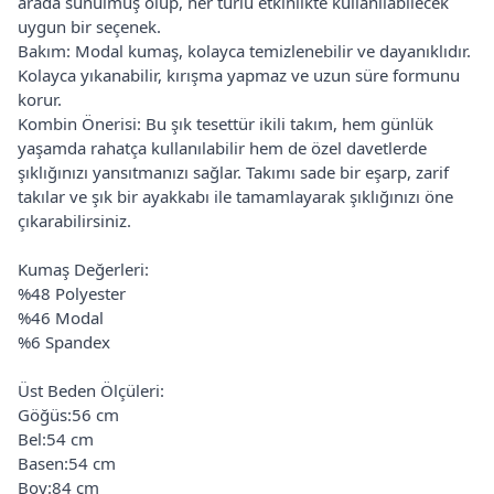
arada sunulmuş olup, her türlü etkinlikte kullanılabilecek
uygun bir seçenek.
Bakım: Modal kumaş, kolayca temizlenebilir ve dayanıklıdır.
Kolayca yıkanabilir, kırışma yapmaz ve uzun süre formunu
korur.
Kombin Önerisi: Bu şık tesettür ikili takım, hem günlük
yaşamda rahatça kullanılabilir hem de özel davetlerde
şıklığınızı yansıtmanızı sağlar. Takımı sade bir eşarp, zarif
takılar ve şık bir ayakkabı ile tamamlayarak şıklığınızı öne
çıkarabilirsiniz.
Kumaş Değerleri:
%48 Polyester
%46 Modal
%6 Spandex
Üst Beden Ölçüleri:
Göğüs:56 cm
Bel:54 cm
Basen:54 cm
Boy:84 cm