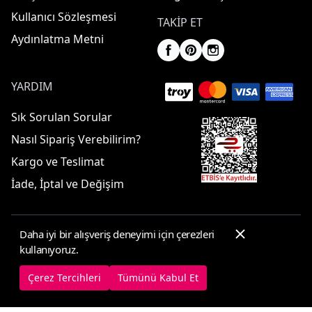
Kullanıcı Sözleşmesi
TAKIP ET
Aydınlatma Metni
YARDIM
Sık Sorulan Sorular
Nasıl Sipariş Verebilirim?
Kargo ve Teslimat
İade, İptal ve Değişim
Daha iyi bir alışveriş deneyimi için çerezleri
© 2025 ElbiseBul -
Her Hakkı Saklıdır
kullanıyoruz.
Çerez Tercihleri
Çerez Politikası
Çerez Tercihleri
Tümünü Kabul Et