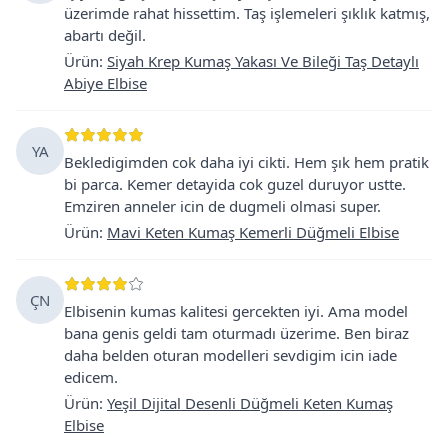
üzerimde rahat hissettim. Taş işlemeleri şıklık katmış,
abartı değil.
Ürün
:
Siyah Krep Kumaş Yakası Ve Bileği Taş Detaylı
Abiye Elbise
YA
Bekledigimden cok daha iyi cikti. Hem şık hem pratik
bi parca. Kemer detayida cok guzel duruyor ustte.
Emziren anneler icin de dugmeli olmasi super.
Ürün
:
Mavi Keten Kumaş Kemerli Düğmeli Elbise
ÇN
Elbisenin kumas kalitesi gercekten iyi. Ama model
bana genis geldi tam oturmadı üzerime. Ben biraz
daha belden oturan modelleri sevdigim icin iade
edicem.
Ürün
:
Yeşil Dijital Desenli Düğmeli Keten Kumaş
Elbise