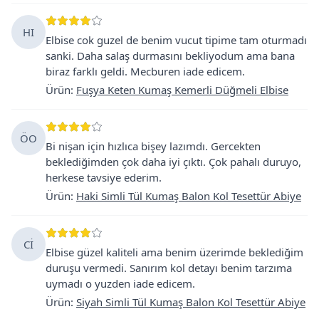
HI
Elbise cok guzel de benim vucut tipime tam oturmadı
sanki. Daha salaş durmasını bekliyodum ama bana
biraz farklı geldi. Mecburen iade edicem.
Ürün
:
Fuşya Keten Kumaş Kemerli Düğmeli Elbise
ÖO
Bi nişan için hızlıca bişey lazımdı. Gercekten
beklediğimden çok daha iyi çıktı. Çok pahalı duruyo,
herkese tavsiye ederim.
Ürün
:
Haki Simli Tül Kumaş Balon Kol Tesettür Abiye
Cİ
Elbise güzel kaliteli ama benim üzerimde beklediğim
duruşu vermedi. Sanırım kol detayı benim tarzıma
uymadı o yuzden iade edicem.
Ürün
:
Siyah Simli Tül Kumaş Balon Kol Tesettür Abiye