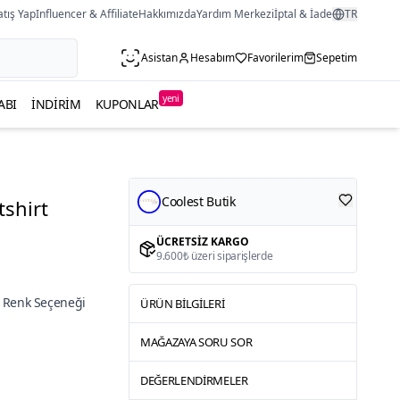
atış Yap
Influencer & Affiliate
Hakkımızda
Yardım Merkezi
İptal & İade
TR
Asistan
Hesabım
Favorilerim
Sepetim
yeni
ABI
İNDIRIM
KUPONLAR
Coolest Butik
tshirt
ÜCRETSIZ KARGO
9.600₺ üzeri siparişlerde
 Renk Seçeneği
ÜRÜN BILGILERI
MAĞAZAYA SORU SOR
DEĞERLENDIRMELER