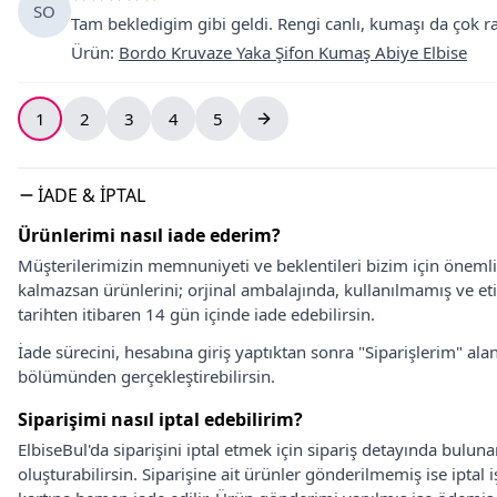
SO
Tam bekledigim gibi geldi. Rengi canlı, kumaşı da çok r
Ürün
:
Bordo Kruvaze Yaka Şifon Kumaş Abiye Elbise
1
2
3
4
5
İADE & İPTAL
Ürünlerimi nasıl iade ederim?
Müşterilerimizin memnuniyeti ve beklentileri bizim için önem
kalmazsan ürünlerini; orjinal ambalajında, kullanılmamış ve eti
tarihten itibaren 14 gün içinde iade edebilirsin.
İade sürecini, hesabına giriş yaptıktan sonra "Siparişlerim" alan
bölümünden gerçekleştirebilirsin.
Siparişimi nasıl iptal edebilirim?
ElbiseBul'da siparişini iptal etmek için sipariş detayında bulun
oluşturabilirsin. Siparişine ait ürünler gönderilmemiş ise iptal