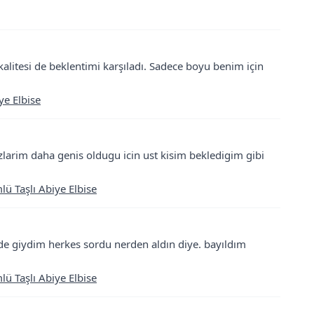
kalitesi de beklentimi karşıladı. Sadece boyu benim için
ye Elbise
arim daha genis oldugu icin ust kisim bekledigim gibi
ü Taşlı Abiye Elbise
nde giydim herkes sordu nerden aldın diye. bayıldım
ü Taşlı Abiye Elbise