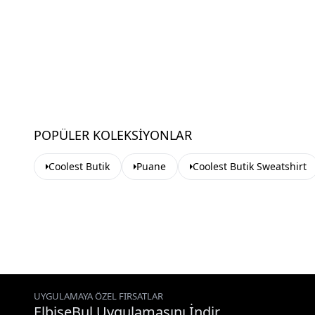
POPÜLER KOLEKSIYONLAR
Coolest Butik
Puane
Coolest Butik Sweatshirt
UYGULAMAYA ÖZEL FIRSATLAR
ElbiseBul Uygulamasını İndir