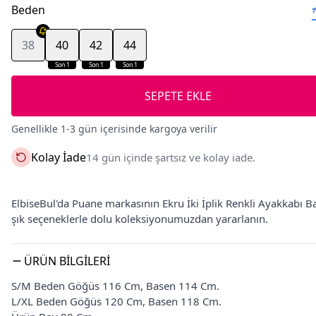
Beden
38
40
42
44
Son 1
Son 1
Son 1
SEPETE EKLE
Genellikle 1-3 gün içerisinde kargoya verilir
Kolay İade
14 gün içinde şartsız ve kolay iade.
ElbiseBul'da Puane markasının Ekru İki İplik Renkli Ayakkabı Bas
şık seçeneklerle dolu koleksiyonumuzdan yararlanın.
ÜRÜN BILGILERI
S/M Beden Göğüs 116 Cm, Basen 114 Cm.
L/XL Beden Göğüs 120 Cm, Basen 118 Cm.