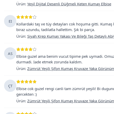
Ürün
:
Yeşil Dijital Desenli Düğmeli Keten Kumaş Elbise
EI
Kollardaki taş ve tüy detayları cok hoşuma gitti. Kumaş 
biraz uzundu, tadilatla hallettim. Şık bi parça.
Ürün
:
Siyah Krep Kumaş Yakası Ve Bileği Taş Detaylı Abi
AS
Elbise guzel ama benim vucut tipime pek uymadi. Omuzl
durmadi. Iade etmek zorunda kaldım.
Ürün
:
Zümrüt Yeşili Şifon Kumaş Kruvaze Yaka Görünüml
ÇT
Elbise cok guzel rengi canli tam zümrüt yeşili! Bi dugu
gercekten :)
Ürün
:
Zümrüt Yeşili Şifon Kumaş Kruvaze Yaka Görünüml