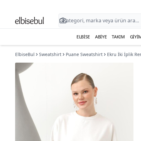
ELBISE
ABIYE
TAKIM
GIYI
ElbiseBul
Sweatshirt
Puane Sweatshirt
Ekru İki İplik R