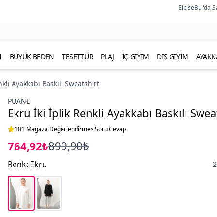
ElbiseBul'da S
M
BÜYÜK BEDEN
TESETTÜR
PLAJ
İÇ GIYIM
DIŞ GIYIM
AYAKK
enkli Ayakkabı Baskılı Sweatshirt
PUANE
Ekru İki İplik Renkli Ayakkabı Baskılı Swea
101 Mağaza Değerlendirmesi
Soru Cevap
764,92₺
899,90₺
Renk
:
Ekru
2