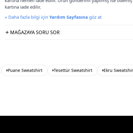
kartına hemen iade edilir. Ürün gönderimi yapılmış ise ödemi
kartına iade edilir.
»
Daha fazla bilgi için
Yardım Sayfasına
göz at
MAĞAZAYA SORU SOR
Puane Sweatshirt
Tesettür Sweatshirt
Ekru Sweatshir