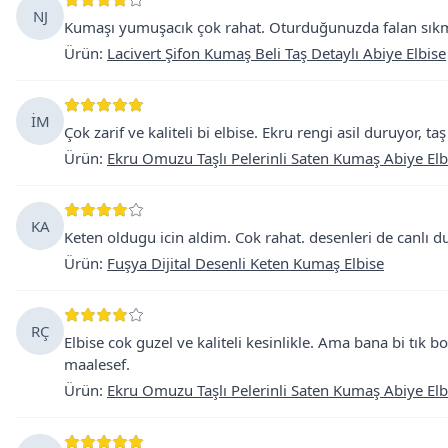
NJ
Kumaşı yumuşacık çok rahat. Oturduğunuzda falan sıkmı
Ürün
:
Lacivert Şifon Kumaş Beli Taş Detaylı Abiye Elbise
İM
Çok zarif ve kaliteli bi elbise. Ekru rengi asil duruyor, ta
Ürün
:
Ekru Omuzu Taşlı Pelerinli Saten Kumaş Abiye Elb
KA
Keten oldugu icin aldim. Cok rahat. desenleri de canlı du
Ürün
:
Fuşya Dijital Desenli Keten Kumaş Elbise
RÇ
Elbise cok guzel ve kaliteli kesinlikle. Ama bana bi tık 
maalesef.
Ürün
:
Ekru Omuzu Taşlı Pelerinli Saten Kumaş Abiye Elb