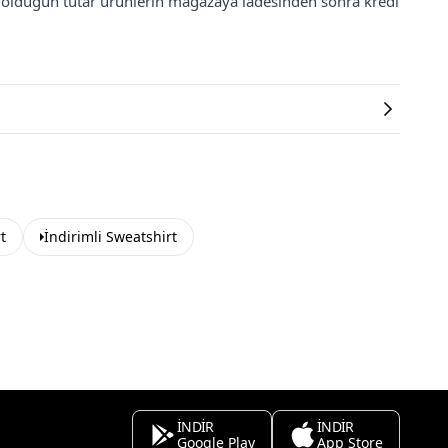
ş olduğun tutar ürünlerin mağazaya iadesinden sonra kredi
t
İndirimli Sweatshirt
İNDİR
İNDİR
Google Play
App Store