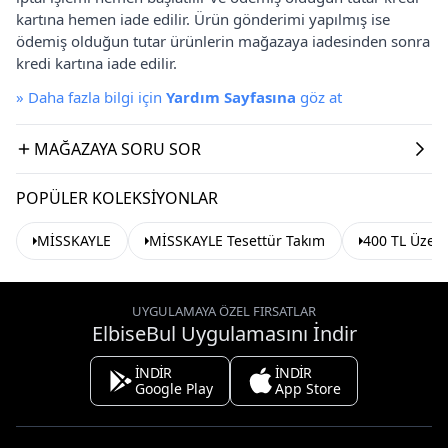
kartına hemen iade edilir. Ürün gönderimi yapılmış ise
ödemiş olduğun tutar ürünlerin mağazaya iadesinden sonra
kredi kartına iade edilir.
»
Daha fazla bilgi için
Yardım Sayfasına
göz at
MAĞAZAYA SORU SOR
POPÜLER KOLEKSIYONLAR
MİSSKAYLE
MİSSKAYLE Tesettür Takım
400 TL Üzeri
UYGULAMAYA ÖZEL FIRSATLAR
ElbiseBul Uygulamasını İndir
İNDİR
İNDİR
Google Play
App Store