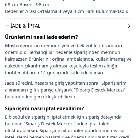
68 cm Basen : 98 cm
Bedenler Arası Ortalama 3 veya 4 cm Fark Bulunmaktadır.
İADE & İPTAL
Ürünlerimi nasıl iade ederim?
Müşterilerimizin memnuniyeti ve beklentileri bizim için
önemlidir. Herhangi bir nedenle siparişinden memnun
kalmazsan ürünlerini; orjinal ambalajında, kullanılmamış ve
etiketleri çıkarılmamış olması koşuluyla teslim aldığın
tarihten itibaren 14 gün içinde iade edebilirsin.
İade sürecini, hesabına giriş yaptıktan sonra "Siparişlerim"
alanından ilgili siparişe ulaşarak "Sipariş Destek Merkezi"
bölümünden gerçekleştirebilirsin.
Siparişimi nasıl iptal edebilirim?
ElbiseBul'da siparişini iptal etmek için sipariş detayında
bulunan "Sipariş Destek Merkezi"'nden iptal talebi
oluşturabilirsin. Siparişine ait ürünler gönderilmemiş ise
iptal işlemi hemen başlatılır ve ödemiş olduğun tutar kredi