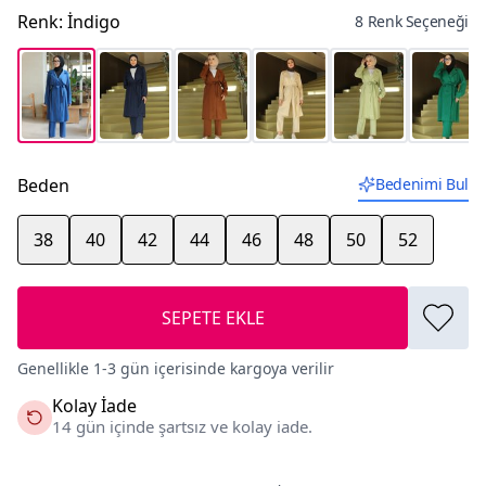
Renk
:
İndigo
8 Renk Seçeneği
Beden
Bedenimi Bul
38
40
42
44
46
48
50
52
SEPETE EKLE
Genellikle 1-3 gün içerisinde kargoya verilir
Kolay İade
14 gün içinde şartsız ve kolay iade.