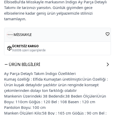
ElbiseBul'da Misskayle markasının İndigo Ay Parça Detaylı
Takımı ile tarzınızı yansıtın. Günlük giyimden gece
elbiselerine kadar geniş ürün yelpazemizle stilinizi
tamamlayın.
MİSSKAYLE
ÜCRETSIZ KARGO
9.600₺ üzeri siparişlerde
ÜRÜN BILGILERI
Ay Parça Detaylı Takım İndigo Özellikleri
Kumaş özelliği : Elfida Kumaştan üretilmiştir.Ürün Özelliği :
Ürün kuşak detaylıdır yazlıktır ürün renginde konsept
çekimlerinden dolayı ton farklılığı olabilir
Mankenin Üzerindeki 38 Bedendir.38 Beden ÖlçüleriÜrün
Boyu: 110cm Göğüs : 120 Bel : 108 Basen : 120 cm
Pantolon Boyu: 100 cm
Manken Ölçüleri Kilo:58 Boy : 165 cm Göğüs : 90 cm Bel :