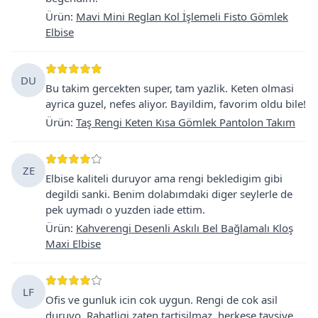
Ürün
:
Mavi Mini Reglan Kol İşlemeli Fisto Gömlek
Elbise
DU
Bu takim gercekten super, tam yazlik. Keten olmasi
ayrica guzel, nefes aliyor. Bayildim, favorim oldu bile!
Ürün
:
Taş Rengi Keten Kısa Gömlek Pantolon Takım
ZE
Elbise kaliteli duruyor ama rengi bekledigim gibi
degildi sanki. Benim dolabımdaki diger seylerle de
pek uymadı o yuzden iade ettim.
Ürün
:
Kahverengi Desenli Askılı Bel Bağlamalı Kloş
Maxi Elbise
LF
Ofis ve gunluk icin cok uygun. Rengi de cok asil
duruyo. Rahatligi zaten tartisilmaz, herkese tavsiye