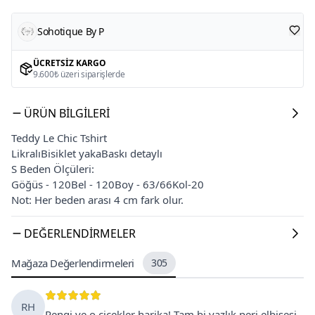
Sohotique By P
ÜCRETSIZ KARGO
9.600₺ üzeri siparişlerde
ÜRÜN BILGILERI
Teddy Le Chic Tshirt
LikralıBisiklet yakaBaskı detaylı
S Beden Ölçüleri:
Göğüs - 120Bel - 120Boy - 63/66Kol-20
Not: Her beden arası 4 cm fark olur.
DEĞERLENDIRMELER
Mağaza Değerlendirmeleri
305
RH
Rengi ve o çiçekler harika! Tam bi yazlık peri elbisesi