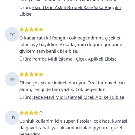
Ürün
:
Ekru Uzun Askılı Brodeli Kare Yaka Bağçıklı
Elbise
ÇC
O kadar tatlı ki! Rengini cok begendimm, çiçekler
falan ayy bayildim. Arkadaşımın dogum gununde
giyicem tam benlik bi elbise.
Ürün
:
Pembe Midi İşlemeli Çiçek Aplikeli Elbise
YP
Elbise çok şık ve kaliteli duruyor. Özel bir davet için
aldım, rengi de tam yazlık. Çok begendim.
Ürün
:
Bebe Mavi Midi İşlemeli Çiçek Aplikeli Elbise
LD
Gunluk kullanim icin super, fistolari cok hos. kumasi
da gayet rahat. yaz aksamlari falan giyerim. guzel
begendim.