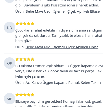
gibi. Büyülenmiş gibi hissettim içimi sinerek aldım.
Ürün
:
Bebe Mavi Uzun İşlemeli Çiçek Aplikeli Elbise
ND
Çocuklarla rahat edebilirim diye aldım ama sandıgım
gibi çok da şık durdu. Tam yazlık bi elbise, hem rahat
hem güzel.
Ürün
:
Bebe Mavi Midi İşlemeli Çiçek Aplikeli Elbise
ÖP
Bu takıma resmen aşık oldum! O üçgen kapama olayı
varya, işte o harika. Coook farklı ve tarz bi parça. Tek
kelimeyle şahane.
Ürün
:
Acı Kahve Üçgen Kapama Pamuk Keten Takım
MB
Elbiseye bayildim gercekten! Kumaşı falan cok guzel,
tam yazlik. Tatilde ustumden cikarmam heralde.