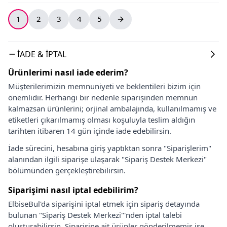
1
2
3
4
5
İADE & İPTAL
Ürünlerimi nasıl iade ederim?
Müşterilerimizin memnuniyeti ve beklentileri bizim için
önemlidir. Herhangi bir nedenle siparişinden memnun
kalmazsan ürünlerini; orjinal ambalajında, kullanılmamış ve
etiketleri çıkarılmamış olması koşuluyla teslim aldığın
tarihten itibaren 14 gün içinde iade edebilirsin.
İade sürecini, hesabına giriş yaptıktan sonra "Siparişlerim"
alanından ilgili siparişe ulaşarak "Sipariş Destek Merkezi"
bölümünden gerçekleştirebilirsin.
Siparişimi nasıl iptal edebilirim?
ElbiseBul'da siparişini iptal etmek için sipariş detayında
bulunan "Sipariş Destek Merkezi"'nden iptal talebi
oluşturabilirsin. Siparişine ait ürünler gönderilmemiş ise