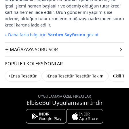
iptal işlemi hemen başlatılır ve ödemiş olduğun tutar kredi
kartına hemen iade edilir. Ürün gönderimi yapılmış ise
ödemiş olduğun tutar ürünlerin mağazaya iadesinden sonra
kredi kartına iade edilir.
»
Daha fazla bilgi için
Yardım Sayfasına
göz at
MAĞAZAYA SORU SOR
POPÜLER KOLEKSIYONLAR
Ensa Tesettür
Ensa Tesettür Tesettür Takım
İkili Te
UYGULAMAYA ÖZEL FIRSATLAR
ElbiseBul Uygulamasını İndir
İNDİR
İNDİR
Google Play
App Store