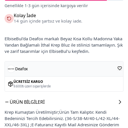
Genellikle 1-3 gün içerisinde kargoya verilir
Kolay İade
14 gün içinde şartsız ve kolay iade.
ElbiseBul'da Deafox markalı Beyaz Kısa Kollu Madonna Yaka
Yandan Bağlamalı İthal Krep Bluz ile stilinizi tamamlayın. Şık
ve zarif tasarımlar için ElbiseBul'u keşfedin.
Deafox
ÜCRETSIZ KARGO
9.600₺ üzeri siparişlerde
ÜRÜN BILGILERI
Krep Kumaştan Üretilmiştir;Ürün Tam Kalıptır. Kendi
Bedeninizi Tercih Edebilirsiniz. (36-S/38-M/40-L/42-XL/44-
XXL/46-3XL) ;E-Faturanız Kayıtlı Mail Adresinize Gönderim