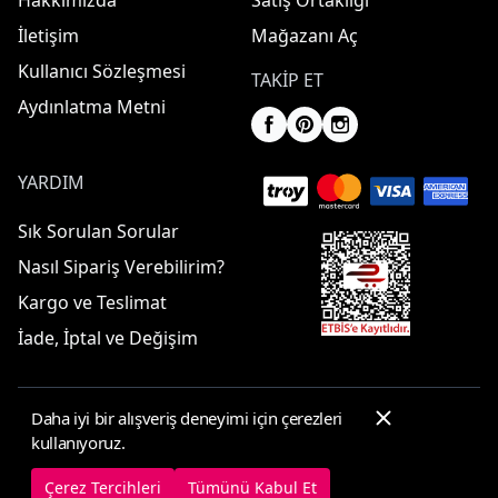
Hakkımızda
Satış Ortaklığı
İletişim
Mağazanı Aç
Kullanıcı Sözleşmesi
TAKIP ET
Aydınlatma Metni
YARDIM
Sık Sorulan Sorular
Nasıl Sipariş Verebilirim?
Kargo ve Teslimat
İade, İptal ve Değişim
Daha iyi bir alışveriş deneyimi için çerezleri
© 2025 ElbiseBul -
Her Hakkı Saklıdır
kullanıyoruz.
Çerez Tercihleri
Çerez Politikası
Çerez Tercihleri
Tümünü Kabul Et