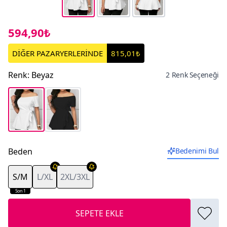
594,90₺
DİĞER PAZARYERLERİNDE
815,01₺
Renk
:
Beyaz
2 Renk Seçeneği
Beden
Bedenimi Bul
S/M
L/XL
2XL/3XL
Son 1
SEPETE EKLE