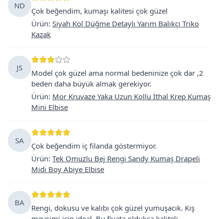
ND
Çok beğendim, kumaşı kalitesi çok güzel
Ürün
:
Siyah Kol Düğme Detaylı Yarım Balıkçı Triko
Kazak
JS
Model çok güzel ama normal bedeninize çok dar ,2
beden daha büyük almak gerekiyor.
Ürün
:
Mor Kruvaze Yaka Uzun Kollu İthal Krep Kumaş
Mini Elbise
SA
Çok beğendim iç filanda göstermiyor.
Ürün
:
Tek Omuzlu Bej Rengi Sandy Kumaş Drapeli
Midi Boy Abiye Elbise
BA
Rengi, dokusu ve kalıbı çok güzel yumuşacık. Kış
mevsimi için ideal. Bu fiyata oldukça kaliteli.