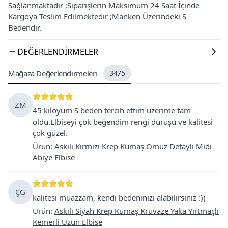
Sağlanmaktadır ;Siparişlerin Maksimum 24 Saat İçinde
Kargoya Teslim Edilmektedir ;Manken Üzerindeki S
Bedendir.
DEĞERLENDIRMELER
Mağaza Değerlendirmeleri
3475
ZM
45 kiloyum S beden tercih ettim üzerime tam
oldu.Elbiseyi çok beğendim rengi duruşu ve kalitesi
çok güzel.
Ürün
:
Askılı Kırmızı Krep Kumaş Omuz Detaylı Midi
Abiye Elbise
ÇG
kalitesi muazzam, kendi bedeninizi alabilirsiniz :))
Ürün
:
Askılı Siyah Krep Kumaş Kruvaze Yaka Yırtmaçlı
Kemerli Uzun Elbise