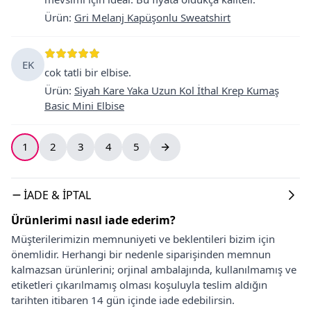
Ürün
:
Gri Melanj Kapüşonlu Sweatshirt
EK
cok tatli bir elbise.
Ürün
:
Siyah Kare Yaka Uzun Kol İthal Krep Kumaş
Basic Mini Elbise
1
2
3
4
5
İADE & İPTAL
Ürünlerimi nasıl iade ederim?
Müşterilerimizin memnuniyeti ve beklentileri bizim için
önemlidir. Herhangi bir nedenle siparişinden memnun
kalmazsan ürünlerini; orjinal ambalajında, kullanılmamış ve
etiketleri çıkarılmamış olması koşuluyla teslim aldığın
tarihten itibaren 14 gün içinde iade edebilirsin.