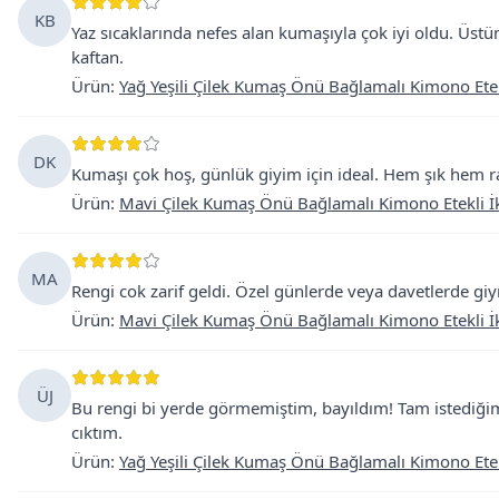
KB
Yaz sıcaklarında nefes alan kumaşıyla çok iyi oldu. Üst
kaftan.
Ürün
:
Yağ Yeşili Çilek Kumaş Önü Bağlamalı Kimono Etekl
DK
Kumaşı çok hoş, günlük giyim için ideal. Hem şık hem ra
Ürün
:
Mavi Çilek Kumaş Önü Bağlamalı Kimono Etekli İk
MA
Rengi cok zarif geldi. Özel günlerde veya davetlerde giy
Ürün
:
Mavi Çilek Kumaş Önü Bağlamalı Kimono Etekli İk
ÜJ
Bu rengi bi yerde görmemiştim, bayıldım! Tam istediğ
cıktım.
Ürün
:
Yağ Yeşili Çilek Kumaş Önü Bağlamalı Kimono Etekl