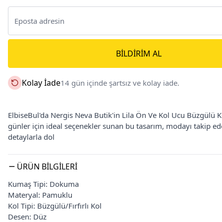
BILDIRIM AL
Kolay İade
14 gün içinde şartsız ve kolay iade.
ElbiseBul'da Nergis Neva Butik'in Lila Ön Ve Kol Ucu Büzgülü K
günler için ideal seçenekler sunan bu tasarım, modayı takip ed
detaylarla dol
ÜRÜN BILGILERI
Kumaş Tipi: Dokuma
Materyal: Pamuklu
Kol Tipi: Büzgülü/Fırfırlı Kol
Desen: Düz