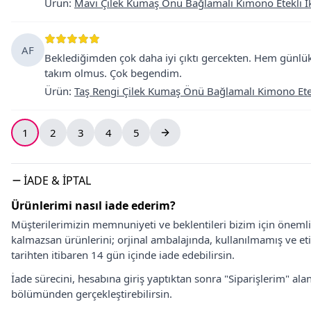
Ürün
:
Mavi Çilek Kumaş Önü Bağlamalı Kimono Etekli İk
AF
Beklediğimden çok daha iyi çıktı gercekten. Hem günlük
takım olmus. Çok begendim.
Ürün
:
Taş Rengi Çilek Kumaş Önü Bağlamalı Kimono Etekl
1
2
3
4
5
İADE & İPTAL
Ürünlerimi nasıl iade ederim?
Müşterilerimizin memnuniyeti ve beklentileri bizim için önem
kalmazsan ürünlerini; orjinal ambalajında, kullanılmamış ve eti
tarihten itibaren 14 gün içinde iade edebilirsin.
İade sürecini, hesabına giriş yaptıktan sonra "Siparişlerim" alan
bölümünden gerçekleştirebilirsin.