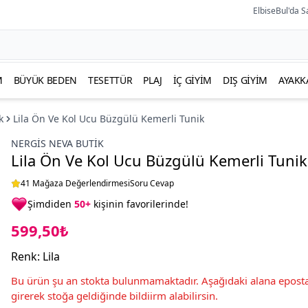
ElbiseBul'da S
M
BÜYÜK BEDEN
TESETTÜR
PLAJ
İÇ GIYIM
DIŞ GIYIM
AYAKK
k
Lila Ön Ve Kol Ucu Büzgülü Kemerli Tunik
NERGIS NEVA BUTIK
Lila Ön Ve Kol Ucu Büzgülü Kemerli Tunik
41 Mağaza Değerlendirmesi
Soru Cevap
Şimdiden
50+
kişinin favorilerinde!
599,50₺
Renk
:
Lila
Bu ürün şu an stokta bulunmamaktadır. Aşağıdaki alana eposta
girerek stoğa geldiğinde bildiirm alabilirsin.