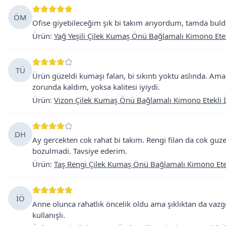
ÖM
Ofise giyebileceğim şık bi takım arıyordum, tamda buld
Ürün
:
Yağ Yeşili Çilek Kumaş Önü Bağlamalı Kimono Etekl
TÜ
Ürün güzeldi kumaşı falan, bi sıkıntı yoktu aslında. A
zorunda kaldım, yoksa kalitesi iyiydi.
Ürün
:
Vizon Çilek Kumaş Önü Bağlamalı Kimono Etekli İ
DH
Ay gercekten cok rahat bi takım. Rengi filan da cok guz
bozulmadi. Tavsiye ederim.
Ürün
:
Taş Rengi Çilek Kumaş Önü Bağlamalı Kimono Etekl
İÖ
Anne olunca rahatlık öncelik oldu ama şıklıktan da va
kullanışlı.