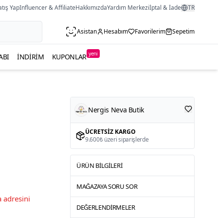
atış Yap
Influencer & Affiliate
Hakkımızda
Yardım Merkezi
İptal & İade
TR
Asistan
Hesabım
Favorilerim
Sepetim
yeni
ABI
İNDIRIM
KUPONLAR
Nergis Neva Butik
ÜCRETSIZ KARGO
9.600₺ üzeri siparişlerde
ÜRÜN BILGILERI
MAĞAZAYA SORU SOR
 adresini
DEĞERLENDIRMELER