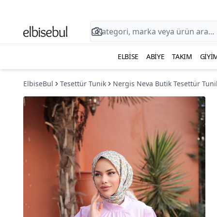
ELBISE
ABIYE
TAKIM
GIYI
ElbiseBul
Tesettür Tunik
Nergis Neva Butik Tesettür Tuni