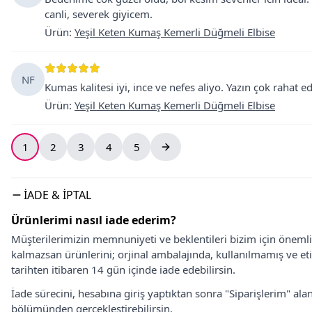
canli, severek giyicem.
Ürün
:
Yeşil Keten Kumaş Kemerli Düğmeli Elbise
NF
Kumas kalitesi iyi, ince ve nefes aliyo. Yazın çok rahat 
Ürün
:
Yeşil Keten Kumaş Kemerli Düğmeli Elbise
1
2
3
4
5
İADE & İPTAL
Ürünlerimi nasıl iade ederim?
Müşterilerimizin memnuniyeti ve beklentileri bizim için önem
kalmazsan ürünlerini; orjinal ambalajında, kullanılmamış ve eti
tarihten itibaren 14 gün içinde iade edebilirsin.
İade sürecini, hesabına giriş yaptıktan sonra "Siparişlerim" alan
bölümünden gerçekleştirebilirsin.