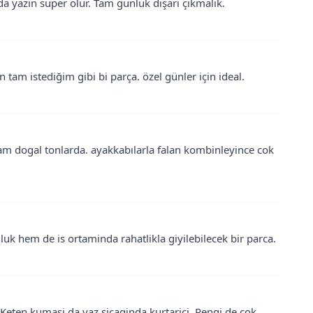
da yazın süper olur. Tam günlük dışarı çıkmalık.
 tam istediğim gibi bi parça. özel günler için ideal.
tam dogal tonlarda. ayakkabılarla falan kombinleyince cok
luk hem de is ortaminda rahatlikla giyilebilecek bir parca.
 Keten kumasi da yaz sicaginda kurtarici. Rengi de cok