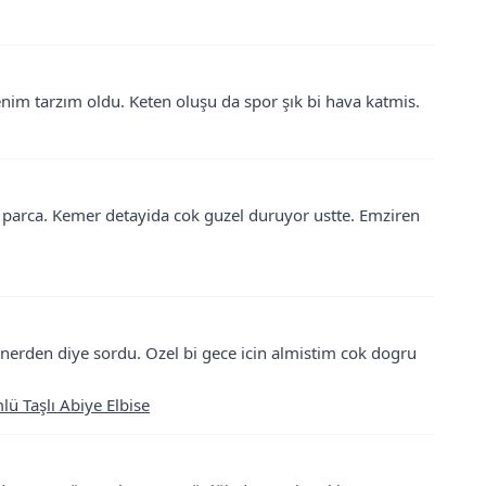
nim tarzım oldu. Keten oluşu da spor şık bi hava katmis.
i parca. Kemer detayida cok guzel duruyor ustte. Emziren
 nerden diye sordu. Ozel bi gece icin almistim cok dogru
ü Taşlı Abiye Elbise