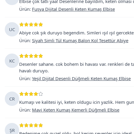
Elbise çok tatlı yaa! Desenlerine bayıldım, keten olması 
Ürün
:
Fuşya Dijital Desenli Keten Kumaş Elbise
UC
Abiye cok şık duruyo begendim. Simleri ışıl ışıl gercekten
Ürün
:
Siyah Simli Tül Kumaş Balon Kol Tesettür Abiye
KC
Desenler sahane. cok bohem bi havası var. renkleri de 
havalı duruyo.
Ürün
:
Yeşil Dijital Desenli Düğmeli Keten Kumaş Elbise
CR
Kumaşı ve kalitesi iyi, keten oldugu icin yazlik. Hem gun
Ürün
:
Mavi Keten Kumaş Kemerli Düğmeli Elbise
ŞR
Bedenime cok guzel oldu, bol kesim sevenler icin ideal.