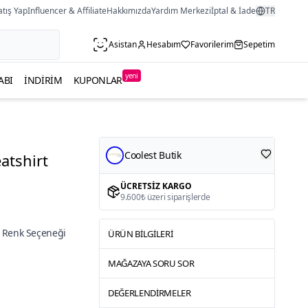
atış Yap
Influencer & Affiliate
Hakkımızda
Yardım Merkezi
İptal & İade
TR
Asistan
Hesabım
Favorilerim
Sepetim
yeni
ABI
İNDIRIM
KUPONLAR
Coolest Butik
atshirt
ÜCRETSIZ KARGO
9.600₺ üzeri siparişlerde
 Renk Seçeneği
ÜRÜN BILGILERI
MAĞAZAYA SORU SOR
DEĞERLENDIRMELER