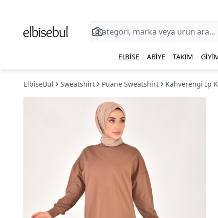
ELBISE
ABIYE
TAKIM
GIYI
ElbiseBul
Sweatshirt
Puane Sweatshirt
Kahverengi İp 