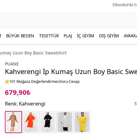
ElbiseBul'da S
M
BÜYÜK BEDEN
TESETTÜR
PLAJ
İÇ GIYIM
DIŞ GIYIM
AYAKK
Kumaş Uzun Boy Basic Sweatshirt
PUANE
Kahverengi İp Kumaş Uzun Boy Basic Swe
101 Mağaza Değerlendirmesi
Soru Cevap
679,90₺
Renk
:
Kahverengi
5