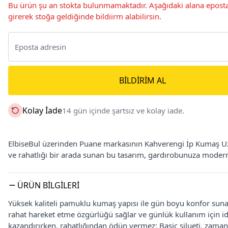
Bu ürün şu an stokta bulunmamaktadır. Aşağıdaki alana eposta
girerek stoğa geldiğinde bildiirm alabilirsin.
BILDIRIM AL
Kolay İade
14 gün içinde şartsız ve kolay iade.
ElbiseBul üzerinden Puane markasının Kahverengi İp Kumaş Uzun
ve rahatlığı bir arada sunan bu tasarım, gardırobunuza moder
ÜRÜN BILGILERI
Yüksek kaliteli pamuklu kumaş yapısı ile gün boyu konfor sunar 
rahat hareket etme özgürlüğü sağlar ve günlük kullanım için id
kazandırırken, rahatlığından ödün vermez; Basic silueti, zaman