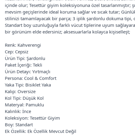
içinde olur; Tesettür giyim koleksiyonuna özel tasarlanmıştır; şık
mevsim geçişlerinde ideal koruma sağlar ve sıcak tutar; Günlük 
stilinizi tamamlayacak bir parça; 3 iplik şardonlu dokuma tipi, d
Standart boy uzunluğuyla farklı vücut tiplerine uyum sağlayar
bir görünüm elde edersiniz; aksesuarlarla kolayca kişiselleşt;
Renk: Kahverengi
Cep: Cepsiz
Ürün Tipi: Şardonlu
Paket İçeriği: Tekli
Ürün Detayı: Yırtmaçlı
Persona: Cool & Comfort
Yaka Tipi: Bisiklet Yaka
Kalıp: Oversize
Kol Tipi: Düşük Kol
Materyal: Pamuklu
Kalınlık: İnce
Koleksiyon: Tesettür Giyim
Boy: Standart
Ek Özellik: Ek Özellik Mevcut Değil