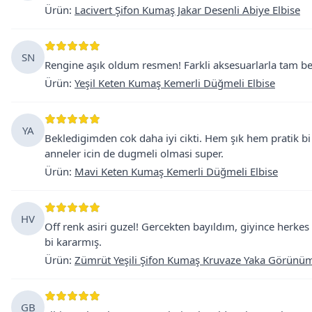
Ürün
:
Lacivert Şifon Kumaş Jakar Desenli Abiye Elbise
SN
Rengine aşık oldum resmen! Farkli aksesuarlarla tam be
Ürün
:
Yeşil Keten Kumaş Kemerli Düğmeli Elbise
YA
Bekledigimden cok daha iyi cikti. Hem şık hem pratik b
anneler icin de dugmeli olmasi super.
Ürün
:
Mavi Keten Kumaş Kemerli Düğmeli Elbise
HV
Off renk asiri guzel! Gercekten bayıldım, giyince herkes
bi kararmış.
Ürün
:
Zümrüt Yeşili Şifon Kumaş Kruvaze Yaka Görünüml
GB