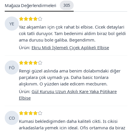
Mağaza Değerlendirmeleri
305
YE
Yaz akşamları için çok rahat bi elbise. Cicek detaylari
cok tatli duruyor. Tam bedenimi aldim biraz bol geldi
ama durusu bole galiba. Begendimm.
Ürün
:
Ekru Midi İşlemeli Çiçek Aplikeli Elbise
FÖ
Rengi güzel aslında ama benim dolabımdaki diğer
parçalara çok uymadı ya. Daha basic tonlara
alışkınım. O yüzden iade edicem mecburen.
Ürün
:
Gül Kurusu Uzun Askılı Kare Yaka Pötikare
Elbise
CO
Kumasi bekledigimden daha kaliteli cikti. Is cikisi
arkadaslarla yemek icin ideal. Ofis ortamına da biraz