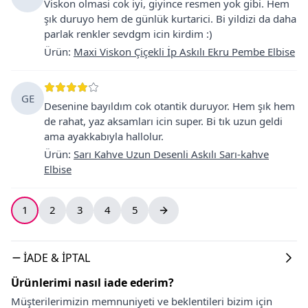
Viskon olmasi cok iyi, giyince resmen yok gibi. Hem
şık duruyo hem de günlük kurtarici. Bi yildizi da daha
parlak renkler sevdgm icin kirdim :)
Ürün
:
Maxi Viskon Çiçekli İp Askılı Ekru Pembe Elbise
GE
Desenine bayıldım cok otantik duruyor. Hem şık hem
de rahat, yaz aksamları icin super. Bi tık uzun geldi
ama ayakkabıyla hallolur.
Ürün
:
Sarı Kahve Uzun Desenli Askılı Sarı-kahve
Elbise
1
2
3
4
5
İADE & İPTAL
Ürünlerimi nasıl iade ederim?
Müşterilerimizin memnuniyeti ve beklentileri bizim için