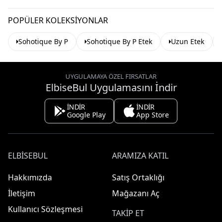
POPÜLER KOLEKSIYONLAR
Sohotique By P
Sohotique By P Etek
Uzun Etek
UYGULAMAYA ÖZEL FIRSATLAR
ElbiseBul Uygulamasını İndir
İNDİR
İNDİR
Google Play
App Store
ELBISEBUL
ARAMIZA KATIL
Hakkımızda
Satış Ortaklığı
İletişim
Mağazanı Aç
Kullanıcı Sözleşmesi
TAKIP ET