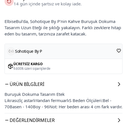
14 gün içinde şartsız ve kolay iade.
ElbiseBul'da, Sohotique By P'nin Kahve Buruşuk Dokuma
Tasarım Uzun Eteği ile şıklığı yakalayın. Farklı zevklere hitap
eden bu tasarım, tarzınıza zarafet katacak.
Sohotique By P
ÜCRETSIZ KARGO
9.600₺ üzeri siparişlerde
ÜRÜN BILGILERI
Buruşuk Dokuma Tasarım Etek
Likrasızİç astarlıYandan fermuarlıS Beden Ölçüleri:Bel -
70Basen - 140Boy - 96Not: Her beden arası 4 cm fark vardır.
DEĞERLENDIRMELER