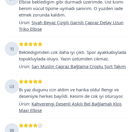
Elbise bekledigim gibi durmadı üzerimde. Üst kısmı
benim vücut tipime uymadı sanırım. O yuzden iade
etmek zorunda kaldım.
Ürün
:
Siyah Beyaz Çizgili Garnili Çapraz Detay Uzun
Triko Elbise
Tİ
Bekledigimden cok daha iyi çıktı. Spor ayakkabıylada
topukluylada oluyo. Yazın üstümden cikmaz.
Ürün
:
Sarı Müslin Çapraz Bağlama Croplu Şort Takım
ÜI
Bi yaz dugunu icin aldim ve harika oldu! Rengi ve
deseniyle herkes bayildi. Kesimi de cok iyi oturuyor.
Ürün
:
Kahverengi Desenli Askılı Bel Bağlamalı Kloş
Maxi Elbise
IB