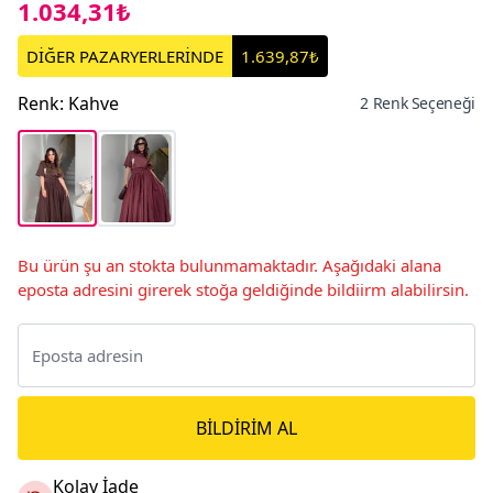
1.034,31₺
DİĞER PAZARYERLERİNDE
1.639,87₺
Renk
:
Kahve
2 Renk Seçeneği
Bu ürün şu an stokta bulunmamaktadır. Aşağıdaki alana
eposta adresini girerek stoğa geldiğinde bildiirm alabilirsin.
BILDIRIM AL
Kolay İade