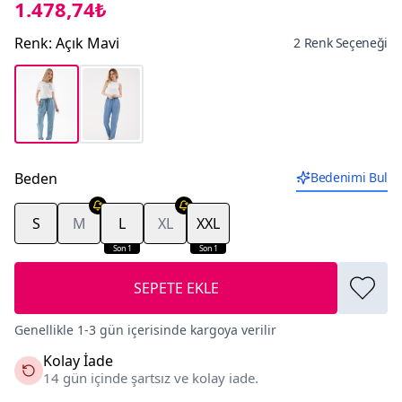
1.478,74₺
Renk
:
Açık Mavi
2 Renk Seçeneği
Beden
Bedenimi Bul
S
M
L
XL
XXL
Son 1
Son 1
SEPETE EKLE
Genellikle 1-3 gün içerisinde kargoya verilir
Kolay İade
14 gün içinde şartsız ve kolay iade.