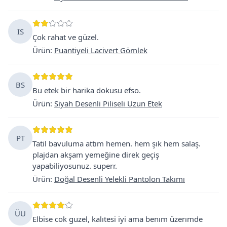
IS
Çok rahat ve güzel.
Ürün
:
Puantiyeli Lacivert Gömlek
BS
Bu etek bir harika dokusu efso.
Ürün
:
Siyah Desenli Piliseli Uzun Etek
PT
Tatil bavuluma attım hemen. hem şık hem salaş.
plajdan akşam yemeğine direk geçiş
yapabiliyosunuz. superr.
Ürün
:
Doğal Desenli Yelekli Pantolon Takımı
ÜU
Elbise cok guzel, kalıtesi iyi ama benım üzerımde