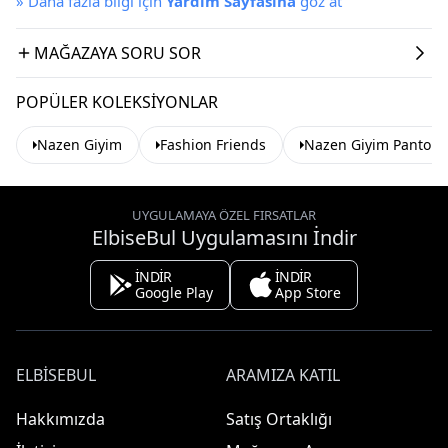
»
Daha fazla bilgi için
Yardım Sayfasına
göz at
MAĞAZAYA SORU SOR
POPÜLER KOLEKSIYONLAR
Nazen Giyim
Fashion Friends
Nazen Giyim Pantolo
UYGULAMAYA ÖZEL FIRSATLAR
ElbiseBul Uygulamasını İndir
İNDİR
İNDİR
Google Play
App Store
ELBISEBUL
ARAMIZA KATIL
Hakkımızda
Satış Ortaklığı