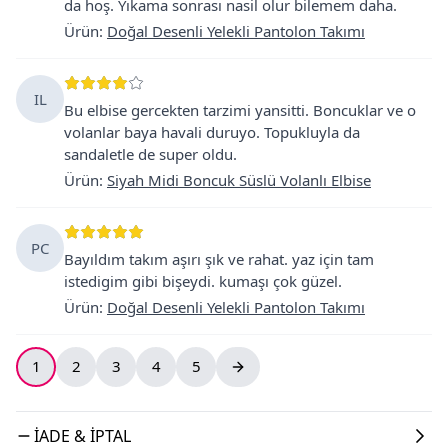
da hoş. Yıkama sonrası nasil olur bilemem daha.
Ürün
:
Doğal Desenli Yelekli Pantolon Takımı
IL
Bu elbise gercekten tarzimi yansitti. Boncuklar ve o
volanlar baya havali duruyo. Topukluyla da
sandaletle de super oldu.
Ürün
:
Siyah Midi Boncuk Süslü Volanlı Elbise
PC
Bayıldım takım aşırı şık ve rahat. yaz için tam
istedigim gibi bişeydi. kumaşı çok güzel.
Ürün
:
Doğal Desenli Yelekli Pantolon Takımı
1
2
3
4
5
İADE & İPTAL