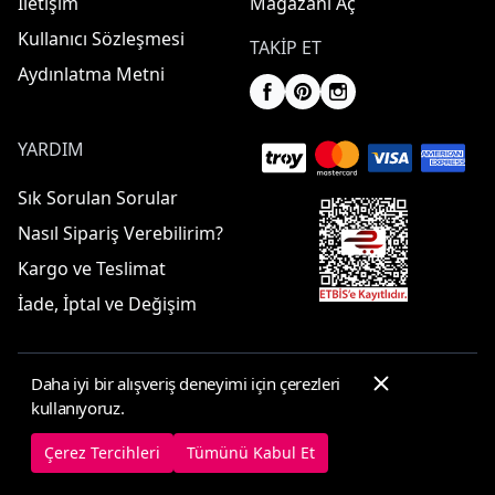
İletişim
Mağazanı Aç
Kullanıcı Sözleşmesi
TAKIP ET
Aydınlatma Metni
YARDIM
Sık Sorulan Sorular
Nasıl Sipariş Verebilirim?
Kargo ve Teslimat
İade, İptal ve Değişim
Daha iyi bir alışveriş deneyimi için çerezleri
© 2025 ElbiseBul -
Her Hakkı Saklıdır
kullanıyoruz.
Çerez Tercihleri
Çerez Politikası
Çerez Tercihleri
Tümünü Kabul Et