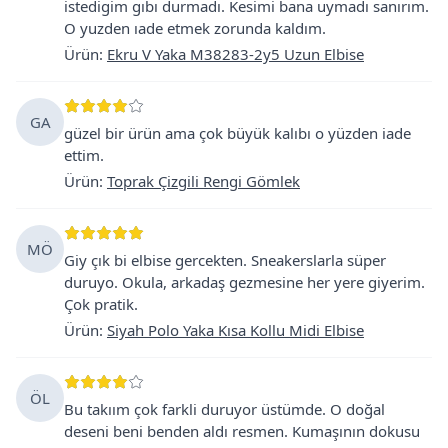
istedigim gıbı durmadı. Kesimi bana uymadı sanırım.
O yuzden ıade etmek zorunda kaldım.
Ürün
:
Ekru V Yaka M38283-2y5 Uzun Elbise
GA
güzel bir ürün ama çok büyük kalıbı o yüzden iade
ettim.
Ürün
:
Toprak Çizgili Rengi Gömlek
MÖ
Giy çık bi elbise gercekten. Sneakerslarla süper
duruyo. Okula, arkadaş gezmesine her yere giyerim.
Çok pratik.
Ürün
:
Siyah Polo Yaka Kısa Kollu Midi Elbise
ÖL
Bu takıım çok farkli duruyor üstümde. O doğal
deseni beni benden aldı resmen. Kumaşının dokusu