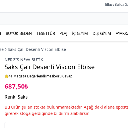
ElbiseBul'da S
M
BÜYÜK BEDEN
TESETTÜR
PLAJ
İÇ GIYIM
DIŞ GIYIM
AYAKK
se
Saks Çalı Desenli Viscon Elbise
NERGIS NEVA BUTIK
Saks Çalı Desenli Viscon Elbise
41 Mağaza Değerlendirmesi
Soru Cevap
687,50₺
Renk
:
Saks
Bu ürün şu an stokta bulunmamaktadır. Aşağıdaki alana eposta
girerek stoğa geldiğinde bildiirm alabilirsin.