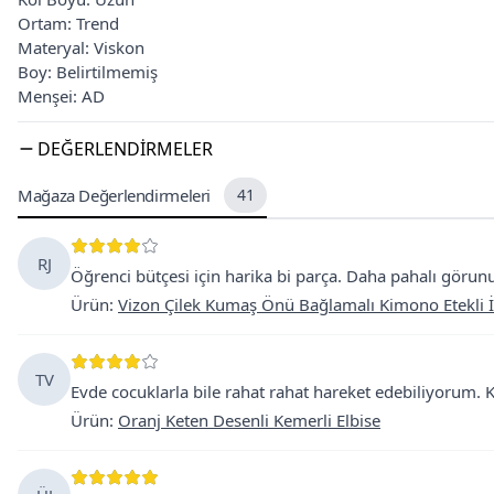
Ortam: Trend
Materyal: Viskon
Boy: Belirtilmemiş
Menşei: AD
DEĞERLENDIRMELER
Mağaza Değerlendirmeleri
41
RJ
Öğrenci bütçesi için harika bi parça. Daha pahalı görun
Ürün
:
Vizon Çilek Kumaş Önü Bağlamalı Kimono Etekli İ
TV
Evde cocuklarla bile rahat rahat hareket edebiliyorum. 
Ürün
:
Oranj Keten Desenli Kemerli Elbise