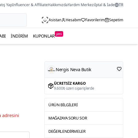
atış Yap
Influencer & Affiliate
Hakkımızda
Yardım Merkezi
İptal & İade
TR
Asistan
Hesabım
Favorilerim
Sepetim
yeni
ABI
İNDIRIM
KUPONLAR
Nergis Neva Butik
ÜCRETSIZ KARGO
9.600₺ üzeri siparişlerde
ÜRÜN BILGILERI
 adresini
MAĞAZAYA SORU SOR
DEĞERLENDIRMELER