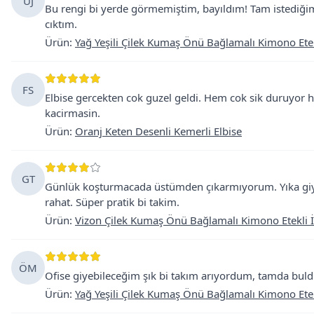
ÜJ
Bu rengi bi yerde görmemiştim, bayıldım! Tam istediğ
cıktım.
Ürün
:
Yağ Yeşili Çilek Kumaş Önü Bağlamalı Kimono Etekl
FS
Elbise gercekten cok guzel geldi. Hem cok sik duruyor h
kacirmasin.
Ürün
:
Oranj Keten Desenli Kemerli Elbise
GT
Günlük koşturmacada üstümden çıkarmıyorum. Yıka giy, ü
rahat. Süper pratik bi takim.
Ürün
:
Vizon Çilek Kumaş Önü Bağlamalı Kimono Etekli İ
ÖM
Ofise giyebileceğim şık bi takım arıyordum, tamda buld
Ürün
:
Yağ Yeşili Çilek Kumaş Önü Bağlamalı Kimono Etekl