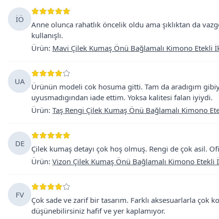
İÖ
Anne olunca rahatlık öncelik oldu ama şıklıktan da va
kullanışlı.
Ürün
:
Mavi Çilek Kumaş Önü Bağlamalı Kimono Etekli İk
UA
Ürünün modeli cok hosuma gitti. Tam da aradıgım gibiy
uyusmadıgından iade ettim. Yoksa kalitesi falan iyiydi.
Ürün
:
Taş Rengi Çilek Kumaş Önü Bağlamalı Kimono Etekl
DE
Çilek kumaş detayı çok hoş olmuş. Rengi de çok asil. Ofi
Ürün
:
Vizon Çilek Kumaş Önü Bağlamalı Kimono Etekli İ
FV
Çok sade ve zarif bir tasarım. Farklı aksesuarlarla çok ko
düşünebilirsiniz hafif ve yer kaplamıyor.