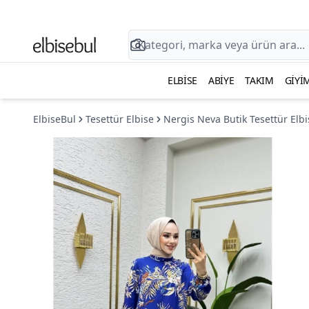
ELBISE
ABIYE
TAKIM
GIYI
ElbiseBul
Tesettür Elbise
Nergis Neva Butik Tesettür Elbi