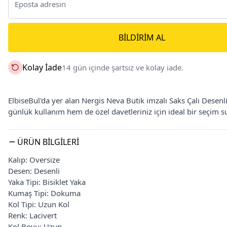
BILDIRIM AL
Kolay İade
14 gün içinde şartsız ve kolay iade.
ElbiseBul'da yer alan Nergis Neva Butik imzalı Saks Çalı Desenli 
günlük kullanım hem de özel davetleriniz için ideal bir seçim s
ÜRÜN BILGILERI
Kalıp: Oversize
Desen: Desenli
Yaka Tipi: Bisiklet Yaka
Kumaş Tipi: Dokuma
Kol Tipi: Uzun Kol
Renk: Lacivert
Kol Boyu: Uzun