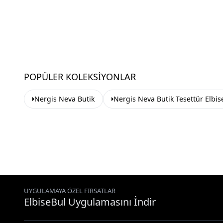
POPÜLER KOLEKSIYONLAR
Nergis Neva Butik
Nergis Neva Butik Tesettür Elbis
UYGULAMAYA ÖZEL FIRSATLAR
ElbiseBul Uygulamasını İndir