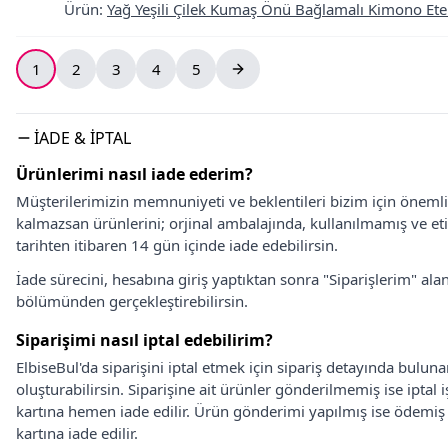
Ürün
:
Yağ Yeşili Çilek Kumaş Önü Bağlamalı Kimono Etekl
1
2
3
4
5
İADE & İPTAL
Ürünlerimi nasıl iade ederim?
Müşterilerimizin memnuniyeti ve beklentileri bizim için önem
kalmazsan ürünlerini; orjinal ambalajında, kullanılmamış ve eti
tarihten itibaren 14 gün içinde iade edebilirsin.
İade sürecini, hesabına giriş yaptıktan sonra "Siparişlerim" alan
bölümünden gerçekleştirebilirsin.
Siparişimi nasıl iptal edebilirim?
ElbiseBul'da siparişini iptal etmek için sipariş detayında bulun
oluşturabilirsin. Siparişine ait ürünler gönderilmemiş ise iptal
kartına hemen iade edilir. Ürün gönderimi yapılmış ise ödemi
kartına iade edilir.