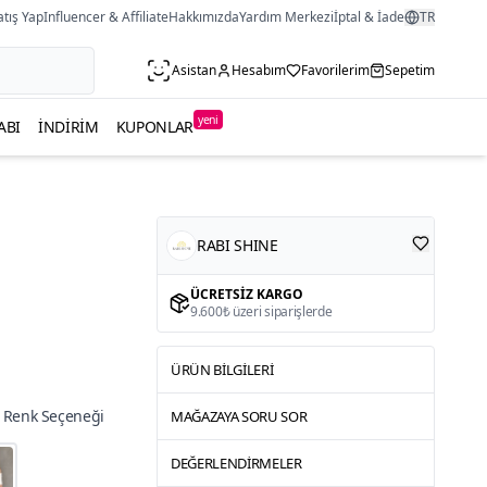
atış Yap
Influencer & Affiliate
Hakkımızda
Yardım Merkezi
İptal & İade
TR
Asistan
Hesabım
Favorilerim
Sepetim
yeni
ABI
İNDIRIM
KUPONLAR
RABI SHINE
ÜCRETSIZ KARGO
9.600₺ üzeri siparişlerde
ÜRÜN BILGILERI
 Renk Seçeneği
MAĞAZAYA SORU SOR
DEĞERLENDIRMELER