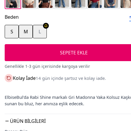
Beden
S
M
L
SEPETE EKLE
Genellikle 1-3 gün içerisinde kargoya verilir
Kolay İade
14 gün içinde şartsız ve kolay iade.
ElbiseBul'da Rabi Shine markalı Gri Madonna Yaka Kolsuz Kaşkorse
sunan bu bluz, her anınıza eşlik edecek.
ÜRÜN BILGILERI