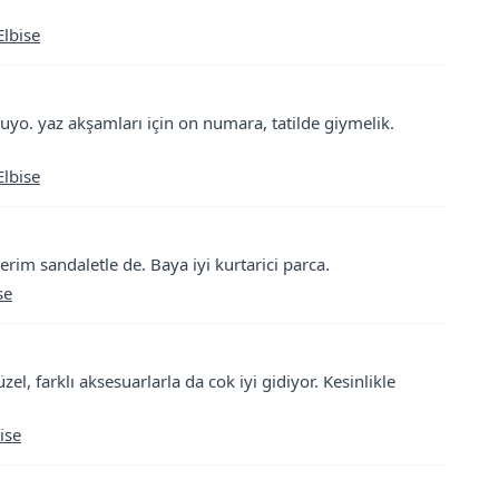
Elbise
uyo. yaz akşamları için on numara, tatilde giymelik.
Elbise
erim sandaletle de. Baya iyi kurtarici parca.
se
l, farklı aksesuarlarla da cok iyi gidiyor. Kesinlikle
ise