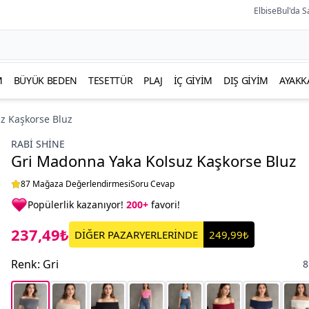
ElbiseBul'da S
M
BÜYÜK BEDEN
TESETTÜR
PLAJ
İÇ GIYIM
DIŞ GIYIM
AYAKK
z Kaşkorse Bluz
RABI SHINE
Gri Madonna Yaka Kolsuz Kaşkorse Bluz
87 Mağaza Değerlendirmesi
Soru Cevap
Popülerlik kazanıyor!
200+
favori!
237,49₺
DİĞER PAZARYERLERİNDE
249,99₺
Renk
:
Gri
8