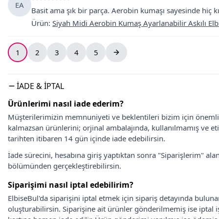
EA
Basit ama şık bir parça. Aerobin kumaşı sayesinde hiç kır
Ürün
:
Siyah Midi Aerobin Kumaş Ayarlanabilir Askılı Elb
1
2
3
4
5
İADE & İPTAL
Ürünlerimi nasıl iade ederim?
Müşterilerimizin memnuniyeti ve beklentileri bizim için önem
kalmazsan ürünlerini; orjinal ambalajında, kullanılmamış ve eti
tarihten itibaren 14 gün içinde iade edebilirsin.
İade sürecini, hesabına giriş yaptıktan sonra "Siparişlerim" alan
bölümünden gerçekleştirebilirsin.
Siparişimi nasıl iptal edebilirim?
ElbiseBul'da siparişini iptal etmek için sipariş detayında bulun
oluşturabilirsin. Siparişine ait ürünler gönderilmemiş ise iptal