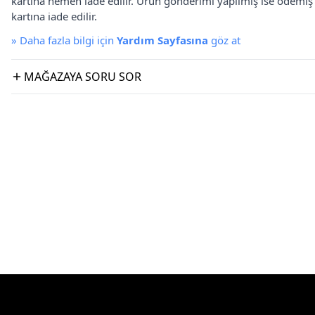
kartına hemen iade edilir. Ürün gönderimi yapılmış ise ödemi
kartına iade edilir.
»
Daha fazla bilgi için
Yardım Sayfasına
göz at
MAĞAZAYA SORU SOR