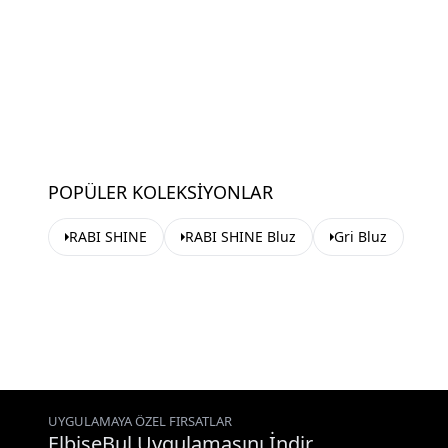
POPÜLER KOLEKSIYONLAR
RABI SHINE
RABI SHINE Bluz
Gri Bluz
UYGULAMAYA ÖZEL FIRSATLAR
ElbiseBul Uygulamasını İndir