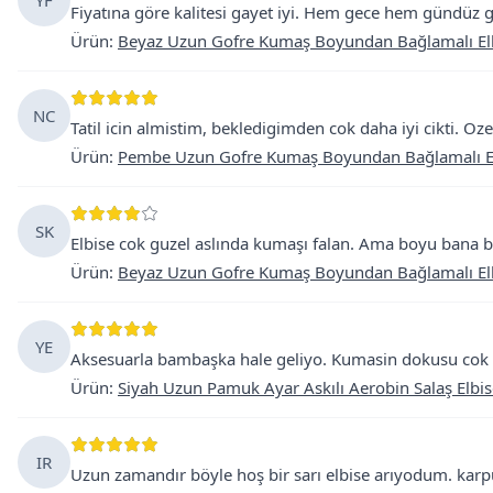
YF
Fiyatına göre kalitesi gayet iyi. Hem gece hem gündüz giy
Ürün
:
Beyaz Uzun Gofre Kumaş Boyundan Bağlamalı El
NC
Tatil icin almistim, bekledigimden cok daha iyi cikti. Oze
Ürün
:
Pembe Uzun Gofre Kumaş Boyundan Bağlamalı E
SK
Elbise cok guzel aslında kumaşı falan. Ama boyu bana b
Ürün
:
Beyaz Uzun Gofre Kumaş Boyundan Bağlamalı El
YE
Aksesuarla bambaşka hale geliyo. Kumasin dokusu cok guz
Ürün
:
Siyah Uzun Pamuk Ayar Askılı Aerobin Salaş Elbis
IR
Uzun zamandır böyle hoş bir sarı elbise arıyodum. karpu