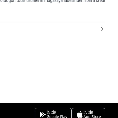
ş olduğun tutar ürünlerin mağazaya iadesinden sonra kredi
İNDİR
İNDİR
Google Play
App Store