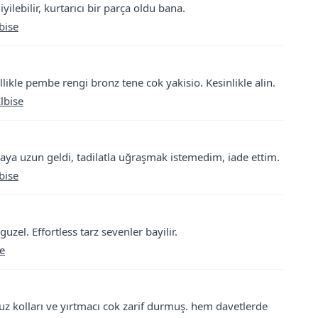
ilebilir, kurtarıcı bir parça oldu bana.
bise
llikle pembe rengi bronz tene cok yakisio. Kesinlikle alin.
lbise
aya uzun geldi, tadilatla uğraşmak istemedim, iade ettim.
bise
el. Effortless tarz sevenler bayilir.
e
z kolları ve yırtmacı cok zarif durmuş. hem davetlerde