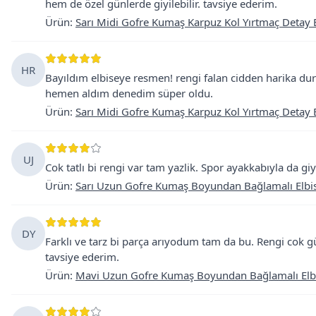
hem de özel günlerde giyilebilir. tavsiye ederim.
Ürün
:
Sarı Midi Gofre Kumaş Karpuz Kol Yırtmaç Detay 
HR
Bayıldım elbiseye resmen! rengi falan cidden harika dur
hemen aldım denedim süper oldu.
Ürün
:
Sarı Midi Gofre Kumaş Karpuz Kol Yırtmaç Detay 
UJ
Cok tatlı bi rengi var tam yazlik. Spor ayakkabıyla da giy
Ürün
:
Sarı Uzun Gofre Kumaş Boyundan Bağlamalı Elbi
DY
Farklı ve tarz bi parça arıyodum tam da bu. Rengi cok güze
tavsiye ederim.
Ürün
:
Mavi Uzun Gofre Kumaş Boyundan Bağlamalı Elb