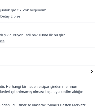
m günlük giy cik. cok begendim.
 Detay Elbise
ok şık duruyor. Tatil bavuluma ilk bu girdi.
ise
lidir. Herhangi bir nedenle siparişinden memnun
ketleri çıkarılmamış olması koşuluyla teslim aldığın
ından ilgili siparişe ulaşarak "Sipariş Destek Merkezi"