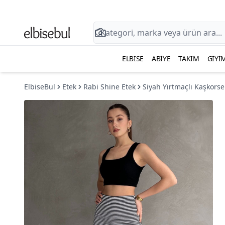
ELBISE
ABIYE
TAKIM
GIYI
ElbiseBul
Etek
Rabi Shine Etek
Siyah Yırtmaçlı Kaşkorse 