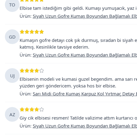
TO
Elbise tam istediğim gibi geldi. Kumaşı yumuşacık, yaz 
Ürün
:
Siyah Uzun Gofre Kumaş Boyundan Bağlamalı Elb
GD
Kumaşın gofre detayı cok şık durmuş, sıradan bi siyah e
katmış. Kesinlikle tavsiye ederim.
Ürün
:
Siyah Uzun Gofre Kumaş Boyundan Bağlamalı Elb
UJ
Elbisenin modeli ve kumasi guzel begendim. ama sarı r
yüzden geri göndericem. yoksa hos bir elbise.
Ürün
:
Sarı Midi Gofre Kumaş Karpuz Kol Yırtmaç Detay 
AZ
Giy cik elbisesi resmen! Tatilde valizime attım kurtarıcı
Ürün
:
Siyah Uzun Gofre Kumaş Boyundan Bağlamalı Elb