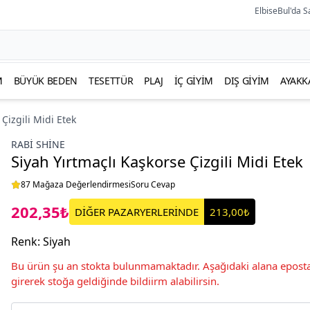
ElbiseBul'da S
M
BÜYÜK BEDEN
TESETTÜR
PLAJ
İÇ GIYIM
DIŞ GIYIM
AYAKK
Çizgili Midi Etek
RABI SHINE
Siyah Yırtmaçlı Kaşkorse Çizgili Midi Etek
87 Mağaza Değerlendirmesi
Soru Cevap
202,35₺
DİĞER PAZARYERLERİNDE
213,00₺
Renk
:
Siyah
Bu ürün şu an stokta bulunmamaktadır. Aşağıdaki alana eposta
girerek stoğa geldiğinde bildiirm alabilirsin.