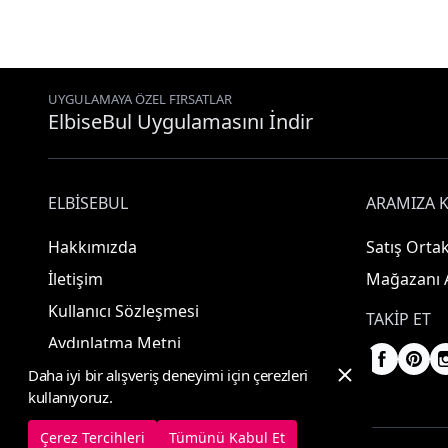
UYGULAMAYA ÖZEL FIRSATLAR
ElbiseBul Uygulamasını İndir
ELBISEBUL
ARAMIZA K
Hakkımızda
Satış Ortak
İletişim
Mağazanı 
Kullanıcı Sözleşmesi
TAKIP ET
Aydınlatma Metni
Daha iyi bir alışveriş deneyimi için çerezleri
kullanıyoruz.
Çerez Tercihleri
Tümünü Kabul Et