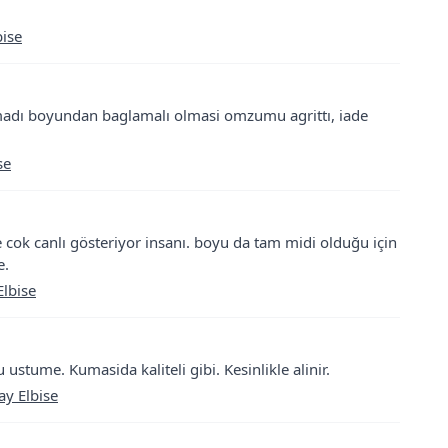
ise
adı boyundan baglamalı olmasi omzumu agrittı, iade
se
 cok canlı gösteriyor insanı. boyu da tam midi olduğu için
e.
Elbise
stume. Kumasida kaliteli gibi. Kesinlikle alinir.
y Elbise