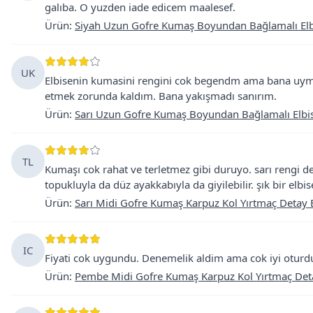
galıba. O yuzden iade edicem maalesef.
Ürün
:
Siyah Uzun Gofre Kumaş Boyundan Bağlamalı Elb
UK
Elbisenin kumasini rengini cok begendm ama bana uym
etmek zorunda kaldım. Bana yakışmadı sanırım.
Ürün
:
Sarı Uzun Gofre Kumaş Boyundan Bağlamalı Elbi
TL
Kumaşı cok rahat ve terletmez gibi duruyo. sarı rengi de
topukluyla da düz ayakkabıyla da giyilebilir. şık bir elbis
Ürün
:
Sarı Midi Gofre Kumaş Karpuz Kol Yırtmaç Detay 
IC
Fiyati cok uygundu. Denemelik aldim ama cok iyi oturdu u
Ürün
:
Pembe Midi Gofre Kumaş Karpuz Kol Yırtmaç Deta