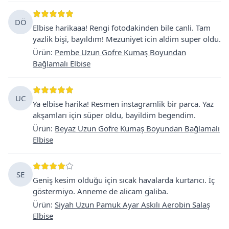
DÖ
Elbise harikaaa! Rengi fotodakinden bile canli. Tam
yazlik bişi, bayıldım! Mezuniyet icin aldim super oldu.
Ürün
:
Pembe Uzun Gofre Kumaş Boyundan
Bağlamalı Elbise
UC
Ya elbise harika! Resmen instagramlik bir parca. Yaz
akşamları için süper oldu, bayildim begendim.
Ürün
:
Beyaz Uzun Gofre Kumaş Boyundan Bağlamalı
Elbise
SE
Geniş kesim olduğu için sıcak havalarda kurtarıcı. İç
göstermiyo. Anneme de alicam galiba.
Ürün
:
Siyah Uzun Pamuk Ayar Askılı Aerobin Salaş
Elbise