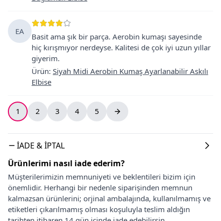
EA
Basit ama şık bir parça. Aerobin kumaşı sayesinde
hiç kırışmıyor nerdeyse. Kalitesi de çok iyi uzun yıllar
giyerim.
Ürün
:
Siyah Midi Aerobin Kumaş Ayarlanabilir Askılı
Elbise
1
2
3
4
5
İADE & İPTAL
Ürünlerimi nasıl iade ederim?
Müşterilerimizin memnuniyeti ve beklentileri bizim için
önemlidir. Herhangi bir nedenle siparişinden memnun
kalmazsan ürünlerini; orjinal ambalajında, kullanılmamış ve
etiketleri çıkarılmamış olması koşuluyla teslim aldığın
tarihten itibaren 14 gün içinde iade edebilirsin.