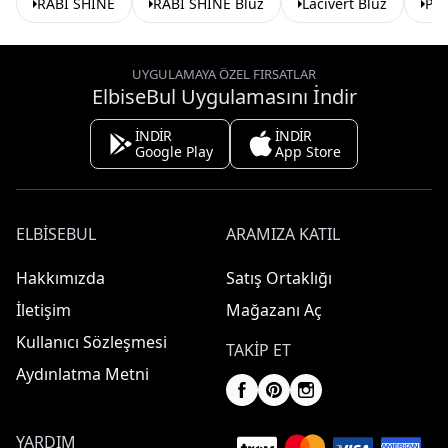
RABI SHINE
RABI SHINE Bluz
Lacivert Bluz
Pe
UYGULAMAYA ÖZEL FIRSATLAR
ElbiseBul Uygulamasını İndir
İNDİR
İNDİR
Google Play
App Store
ELBISEBUL
ARAMIZA KATIL
Hakkımızda
Satış Ortaklığı
İletişim
Mağazanı Aç
Kullanıcı Sözleşmesi
TAKIP ET
Aydınlatma Metni
YARDIM