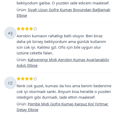
bekliyodum galıba. O yuzden iade edicem maalesef.
Ürün
:
Siyah Uzun Gofre Kumaş Boyundan Bağlamalı
Elbise
AŞ
Aerobin kumasın rahatlıgı belli oluyor. Ben biraz
daha şık birsey bekliyordum ama günlük kullanim
icin cok iyi. Kalitesi gzl. Ofis için bile uygun olur
üstüne ceketle falan.
Ürün
:
Kahverengi Midi Aerobin Kumaş Ayarlanabilir
Askılı Elbise
CZ
Renk cok guzel, kumasi da hos ama benim bedenime
cok iyi oturmadı sanki. Boyum kisa heralde o yuzden
istedigim gibi durmadi. Iade ettim maalesef.
Ürün
:
Pembe Midi Gofre Kumaş Karpuz Kol Yırtmaç
Detay Elbise