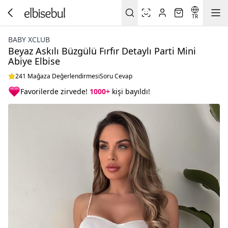
TR
BABY XCLUB
Beyaz Askılı Büzgülü Fırfır Detaylı Parti Mini
Abiye Elbise
241 Mağaza Değerlendirmesi
Soru Cevap
Favorilerde zirvede!
1000+
kişi bayıldı!