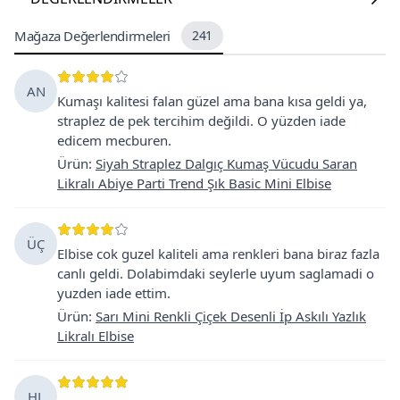
Mağaza Değerlendirmeleri
241
AN
Kumaşı kalitesi falan güzel ama bana kısa geldi ya,
straplez de pek tercihim değildi. O yüzden iade
edicem mecburen.
Ürün
:
Siyah Straplez Dalgıç Kumaş Vücudu Saran
Likralı Abiye Parti Trend Şık Basic Mini Elbise
ÜÇ
Elbise cok guzel kaliteli ama renkleri bana biraz fazla
canlı geldi. Dolabimdaki seylerle uyum saglamadi o
yuzden iade ettim.
Ürün
:
Sarı Mini Renkli Çiçek Desenli İp Askılı Yazlık
Likralı Elbise
HL