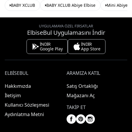
BABY XCLUB
BABY XCLUB Abiye Elbise
Mini Abiye E
UYGULAMAYA ÖZEL FIRSATLAR
ElbiseBul Uygulamasını İndir
İNDİR
İNDİR
Google Play
App Store
ELBISEBUL
ARAMIZA KATIL
Hakkımızda
Satış Ortaklığı
İletişim
Mağazanı Aç
Kullanıcı Sözleşmesi
TAKIP ET
Aydınlatma Metni