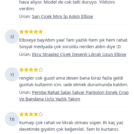
hava aliyor. Model de cok tatli duruyo. Yildizini
verdim.
Ürün
:
Sarı Çiçek Mini İp Askılı Elbise
Sİ
Elbiseye bayıldım yaa! Tam yazlık hem şık hem rahat.
Sosyal medyada çok soruldu nerden aldın diye :D
Ürün
:
Ekru Straplez Çiçek Desenli Likralı Uzun Elbise
YI
rengler cok guzel ama desen bana biraz fazla geldi
gunluk kullanim icin. iade etmek durumunda kaldım.
Ürün
:
Pembe Rahat Salaş Şalvar Pantolon Esnek Crop
Ve Bandana Üçlü Yazlık Takım
TB
Kumaşı çok rahat ve likralı olması süper. Bi kaç yaz
davetinde giydim çok beğenildi. Tam bi kurtarıcı.