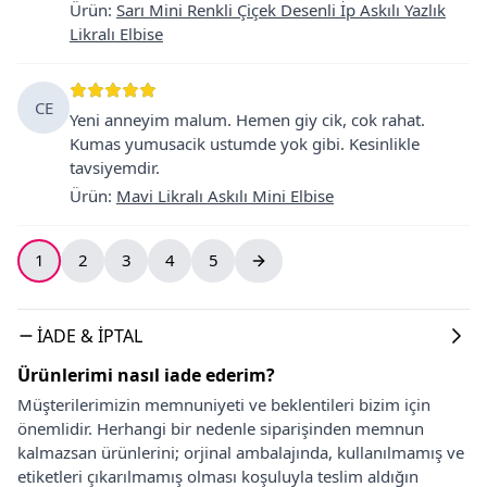
Ürün
:
Sarı Mini Renkli Çiçek Desenli İp Askılı Yazlık
Likralı Elbise
CE
Yeni anneyim malum. Hemen giy cik, cok rahat.
Kumas yumusacik ustumde yok gibi. Kesinlikle
tavsiyemdir.
Ürün
:
Mavi Likralı Askılı Mini Elbise
1
2
3
4
5
İADE & İPTAL
Ürünlerimi nasıl iade ederim?
Müşterilerimizin memnuniyeti ve beklentileri bizim için
önemlidir. Herhangi bir nedenle siparişinden memnun
kalmazsan ürünlerini; orjinal ambalajında, kullanılmamış ve
etiketleri çıkarılmamış olması koşuluyla teslim aldığın