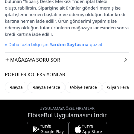
bulunan "Sipariş Destek Merkezi"'nden iptal talebi
oluşturabilirsin. Siparişine ait ürünler gönderilmemiş ise
iptal işlemi hemen başlatılır ve ödemiş olduğun tutar kredi
kartına hemen iade edilir. Ürün gönderimi yapılmış ise
ödemiş olduğun tutar ürünlerin mağazaya iadesinden sonra
kredi kartına iade edilir.
»
Daha fazla bilgi için
Yardım Sayfasına
göz at
MAĞAZAYA SORU SOR
POPÜLER KOLEKSIYONLAR
Beyza
Beyza Ferace
Abiye Ferace
Siyah Ferace
UYGULAMAYA ÖZEL FIRSATLAR
ElbiseBul Uygulamasını İndir
İNDİR
İNDİR
Google Play
App Store