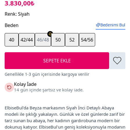
3.830,00₺
Renk
:
Siyah
Beden
Bedenimi Bul
40
42/44
46/48
50
52
54/56
SEPETE EKLE
Genellikle 1-3 gün içerisinde kargoya verilir
Kolay İade
14 gün içinde şartsız ve kolay iade.
ElbiseBul'da Beyza markasının Siyah İnci Detaylı Abaya
modeli ile şıklığı yakalayın. Günlük ve özel günlerde zarif bir
tarz sunan bu abaya, her kadının gardırobuna modern bir
dokunuş katıyor. ElbiseBul'un geniş koleksiyonuyla modanın