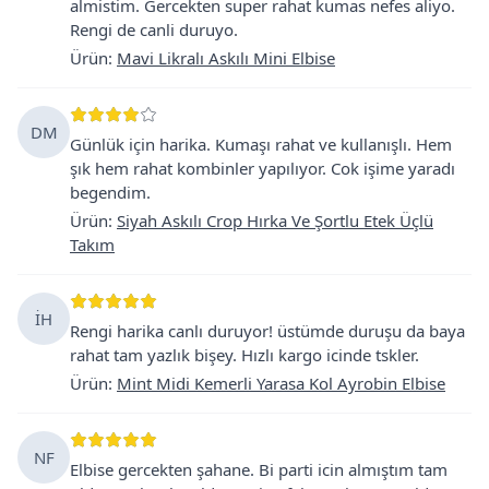
almistim. Gercekten super rahat kumas nefes aliyo.
Rengi de canli duruyo.
Ürün
:
Mavi Likralı Askılı Mini Elbise
DM
Günlük için harika. Kumaşı rahat ve kullanışlı. Hem
şık hem rahat kombinler yapılıyor. Cok işime yaradı
begendim.
Ürün
:
Siyah Askılı Crop Hırka Ve Şortlu Etek Üçlü
Takım
İH
Rengi harika canlı duruyor! üstümde duruşu da baya
rahat tam yazlık bişey. Hızlı kargo icinde tskler.
Ürün
:
Mint Midi Kemerli Yarasa Kol Ayrobin Elbise
NF
Elbise gercekten şahane. Bi parti icin almıştım tam