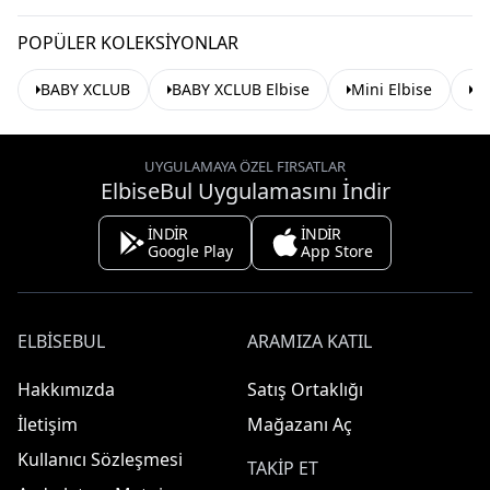
POPÜLER KOLEKSIYONLAR
BABY XCLUB
BABY XCLUB Elbise
Mini Elbise
Bü
UYGULAMAYA ÖZEL FIRSATLAR
ElbiseBul Uygulamasını İndir
İNDİR
İNDİR
Google Play
App Store
ELBISEBUL
ARAMIZA KATIL
Hakkımızda
Satış Ortaklığı
İletişim
Mağazanı Aç
Kullanıcı Sözleşmesi
TAKIP ET