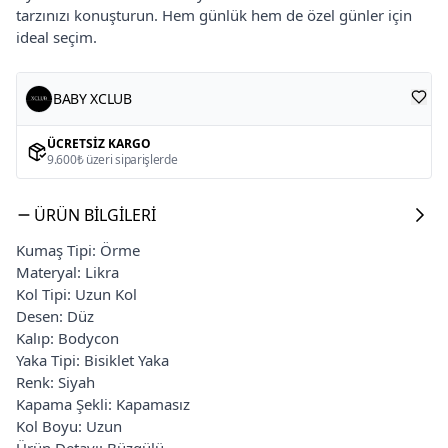
tarzınızı konuşturun. Hem günlük hem de özel günler için
ideal seçim.
BABY XCLUB
ÜCRETSIZ KARGO
9.600₺ üzeri siparişlerde
ÜRÜN BILGILERI
Kumaş Tipi: Örme
Materyal: Likra
Kol Tipi: Uzun Kol
Desen: Düz
Kalıp: Bodycon
Yaka Tipi: Bisiklet Yaka
Renk: Siyah
Kapama Şekli: Kapamasız
Kol Boyu: Uzun
Ürün Detayı: Büzgülü