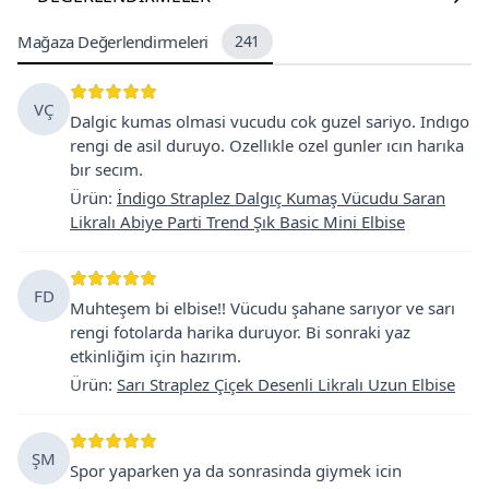
Mağaza Değerlendirmeleri
241
VÇ
Dalgic kumas olmasi vucudu cok guzel sariyo. Indıgo
rengi de asil duruyo. Ozellıkle ozel gunler ıcın harıka
bır secım.
Ürün
:
İndigo Straplez Dalgıç Kumaş Vücudu Saran
Likralı Abiye Parti Trend Şık Basic Mini Elbise
FD
Muhteşem bi elbise!! Vücudu şahane sarıyor ve sarı
rengi fotolarda harika duruyor. Bi sonraki yaz
etkinliğim için hazırım.
Ürün
:
Sarı Straplez Çiçek Desenli Likralı Uzun Elbise
ŞM
Spor yaparken ya da sonrasinda giymek icin