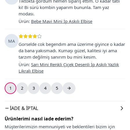
Tiktokta gördüm hemen sipariş ettim. O kadar tatlı
ki! Bi sürü kombin yaparım bununla. Tam yaz
modası.
Ürün
:
Bebe Mavi Mini İp Askılı Elbise
MA
Gorselde cok begendım ama üzerime giyince o kadar
da bana yakısmadı. Kumaşı güzel, kalitesi iyi ama
tarzım değilmiş sanırım bu mini kesim.
Ürün
:
Sarı Mini Renkli Çiçek Desenli İp Askılı Yazlık
Likralı Elbise
1
2
3
4
5
İADE & İPTAL
Ürünlerimi nasıl iade ederim?
Müşterilerimizin memnuniyeti ve beklentileri bizim için