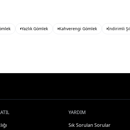
ömlek
Yazlık Gömlek
Kahverengi Gömlek
İndirimli Ş
ATIL
YARDIM
lığı
Sık Sorulan Sorular