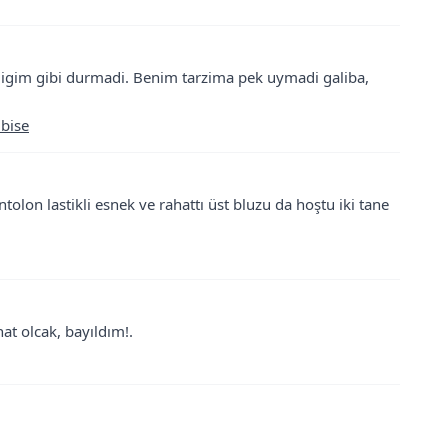
digim gibi durmadi. Benim tarzima pek uymadi galiba,
lbise
olon lastikli esnek ve rahattı üst bluzu da hoştu iki tane
at olcak, bayıldım!.