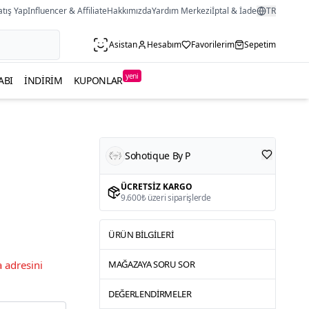
atış Yap
Influencer & Affiliate
Hakkımızda
Yardım Merkezi
İptal & İade
TR
Asistan
Hesabım
Favorilerim
Sepetim
yeni
ABI
İNDIRIM
KUPONLAR
Sohotique By P
ÜCRETSIZ KARGO
9.600₺ üzeri siparişlerde
ÜRÜN BILGILERI
 adresini
MAĞAZAYA SORU SOR
DEĞERLENDIRMELER