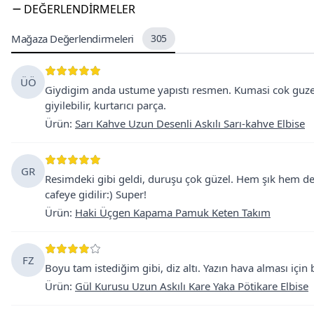
DEĞERLENDIRMELER
Mağaza Değerlendirmeleri
305
ÜÖ
Giydigim anda ustume yapıstı resmen. Kumasi cok guzel
giyilebilir, kurtarıcı parça.
Ürün
:
Sarı Kahve Uzun Desenli Askılı Sarı-kahve Elbise
GR
Resimdeki gibi geldi, duruşu çok güzel. Hem şık hem de
cafeye gidilir:) Super!
Ürün
:
Haki Üçgen Kapama Pamuk Keten Takım
FZ
Boyu tam istediğim gibi, diz altı. Yazın hava alması için bi
Ürün
:
Gül Kurusu Uzun Askılı Kare Yaka Pötikare Elbise