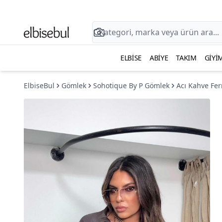
ELBISE
ABIYE
TAKIM
GIYI
ElbiseBul
Gömlek
Sohotique By P Gömlek
Acı Kahve Fe