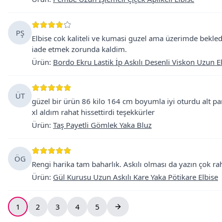
PŞ
Elbise cok kaliteli ve kumasi guzel ama üzerimde bekle
iade etmek zorunda kaldim.
Ürün
:
Bordo Ekru Lastik İp Askılı Desenli Viskon Uzun E
ÜT
güzel bir ürün 86 kilo 164 cm boyumla iyi oturdu alt pant
xl aldım rahat hissettirdi teşekkürler
Ürün
:
Taş Payetli Gömlek Yaka Bluz
ÖG
Rengi harika tam baharlık. Askılı olması da yazın çok rah
Ürün
:
Gül Kurusu Uzun Askılı Kare Yaka Pötikare Elbise
1
2
3
4
5