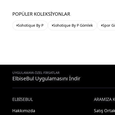
POPÜLER KOLEKSIYONLAR
Sohotique By P
Sohotique By P Gömlek
Spor G
UYGULAMAYA ÖZEL FIRSATLAR
ElbiseBul Uygulamasını İndir
ELBISEBUL
ARAMIZA K
Hakkımızda
Satış Ortak