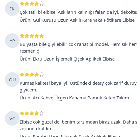
İK
Çok tatlı bi elbise. Askıların kalınlığı falan da iyi, dekolt
Ürün
:
Gül Kurusu Uzun Askılı Kare Yaka Pötikare Elbise
YP
Bu yaşta bile giyilebilir cok rahat bi model. Hem şık he
resmen :)
Ürün
:
Ekru Uzun İşlemeli Çiçek Aplikeli Elbise
ÖU
Kumaş kalitesi baya iyi. Üstündeki detay çok zarif duruy
giyicem.
Ürün
:
Acı Kahve Üçgen Kapama Pamuk Keten Takım
VÇ
Elbise cok guzel de, benim tarzimdan biraz uzak. Daha
zorunda kaldim.
Ürün
:
Pembe Uzun İşlemeli Çiçek Aplikeli Elbise