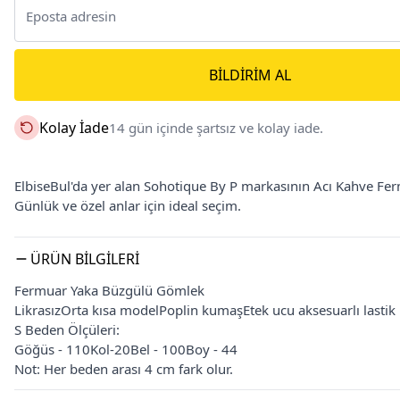
BILDIRIM AL
Kolay İade
14 gün içinde şartsız ve kolay iade.
ElbiseBul'da yer alan Sohotique By P markasının Acı Kahve Ferm
Günlük ve özel anlar için ideal seçim.
ÜRÜN BILGILERI
Fermuar Yaka Büzgülü Gömlek
LikrasızOrta kısa modelPoplin kumaşEtek ucu aksesuarlı lastik
S Beden Ölçüleri:
Göğüs - 110Kol-20Bel - 100Boy - 44
Not: Her beden arası 4 cm fark olur.