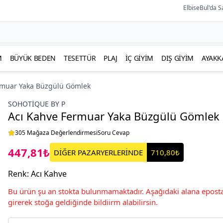
ElbiseBul'da S
M
BÜYÜK BEDEN
TESETTÜR
PLAJ
İÇ GIYIM
DIŞ GIYIM
AYAKK
rmuar Yaka Büzgülü Gömlek
SOHOTIQUE BY P
Acı Kahve Fermuar Yaka Büzgülü Gömlek
305 Mağaza Değerlendirmesi
Soru Cevap
447,81₺
DİĞER PAZARYERLERİNDE
710,80₺
Renk
:
Acı Kahve
Bu ürün şu an stokta bulunmamaktadır. Aşağıdaki alana eposta
girerek stoğa geldiğinde bildiirm alabilirsin.