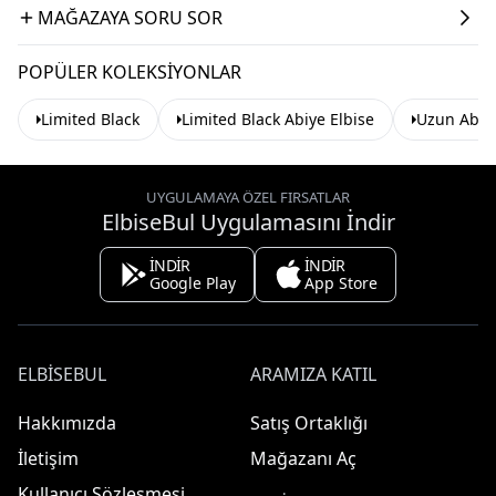
MAĞAZAYA SORU SOR
POPÜLER KOLEKSIYONLAR
Limited Black
Limited Black Abiye Elbise
Uzun Abiye
UYGULAMAYA ÖZEL FIRSATLAR
ElbiseBul Uygulamasını İndir
İNDİR
İNDİR
Google Play
App Store
ELBISEBUL
ARAMIZA KATIL
Hakkımızda
Satış Ortaklığı
İletişim
Mağazanı Aç
Kullanıcı Sözleşmesi