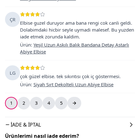
ÇR
Elbise guzel duruyor ama bana rengi cok canli geldi.
Dolabimdaki hicbir seyle uymadi malesef. Bu yuzden
iade etmek zorunda kaldim.
Ürün
:
Yeşil Uzun Askılı Balık Bandana Detay Astarlı
Abiye Elbise
LG
çok güzel elbise. tek sıkıntısı çok iç göstermesi.
Ürün
:
Siyah Sırt Dekolteli Uzun Abiye Elbise
1
2
3
4
5
İADE & İPTAL
Ürünlerimi nasıl iade ederim?