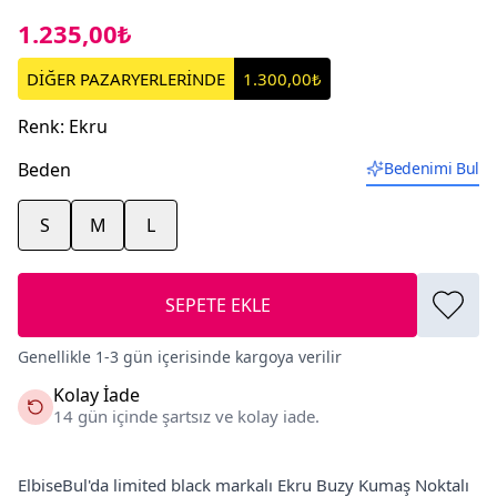
1.235,00₺
DİĞER PAZARYERLERİNDE
1.300,00₺
Renk
:
Ekru
Beden
Bedenimi Bul
S
M
L
SEPETE EKLE
Genellikle 1-3 gün içerisinde kargoya verilir
Kolay İade
14 gün içinde şartsız ve kolay iade.
ElbiseBul'da limited black markalı Ekru Buzy Kumaş Noktalı