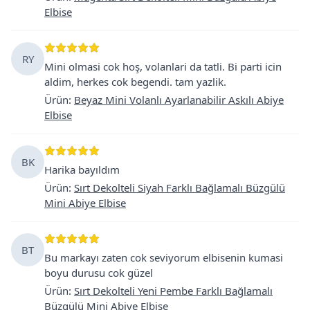
Elbise
RY
Mini olmasi cok hoş, volanlari da tatli. Bi parti icin
aldim, herkes cok begendi. tam yazlik.
Ürün
:
Beyaz Mini Volanlı Ayarlanabilir Askılı Abiye
Elbise
BK
Harika bayıldım
Ürün
:
Sırt Dekolteli Siyah Farklı Bağlamalı Büzgülü
Mini Abiye Elbise
BT
Bu markayı zaten cok seviyorum elbisenin kumasi
boyu durusu cok güzel
Ürün
:
Sırt Dekolteli Yeni Pembe Farklı Bağlamalı
Büzgülü Mini Abiye Elbise