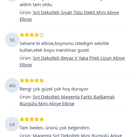
aldım tam oldu.
Ürün
:
Sırt Dekolteli Siyah Tütü Etekli Mini Abiye
Elbise
SS
Sahane bi elbise,boynunu istedigin sekilde
kullan,etek boyu inanilmaz guzel.
Ürün
:
Sırt Dekolteli Beyaz V Yaka Pileli Uzun Abiye
Elbise
AG
Rengi çok güzel çok hoş duruyor
Ürün
:
Sırt Dekolteli Magenta Farklı Bağlamalı
Büzgülü Mini Abiye Elbise
LK
Tam beden, ürünü çok beğendim.
Ürün
:
Magenta Sırt Dekolteli Mini Büzgülü Abiye