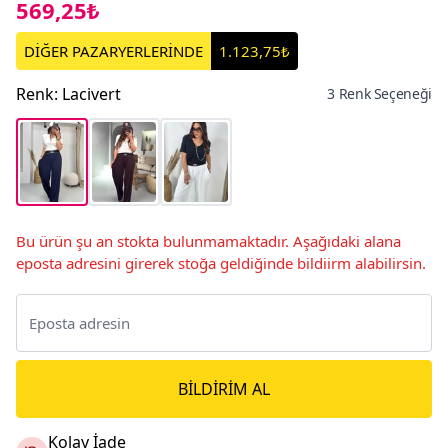
569,25₺
DİĞER PAZARYERLERİNDE
1.123,75₺
Renk
:
Lacivert
3 Renk Seçeneği
Bu ürün şu an stokta bulunmamaktadır. Aşağıdaki alana
eposta adresini girerek stoğa geldiğinde bildiirm alabilirsin.
BILDIRIM AL
Kolay İade