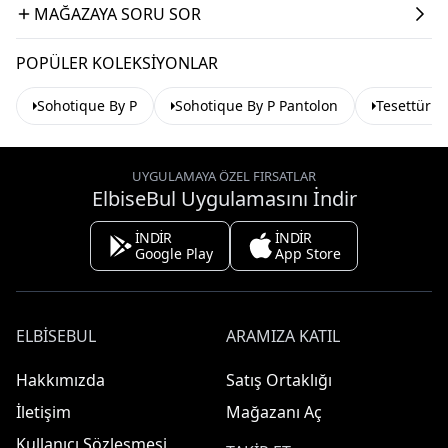
MAĞAZAYA SORU SOR
POPÜLER KOLEKSIYONLAR
Sohotique By P
Sohotique By P Pantolon
Tesettür P
UYGULAMAYA ÖZEL FIRSATLAR
ElbiseBul Uygulamasını İndir
İNDİR
İNDİR
Google Play
App Store
ELBISEBUL
ARAMIZA KATIL
Hakkımızda
Satış Ortaklığı
İletişim
Mağazanı Aç
Kullanıcı Sözleşmesi