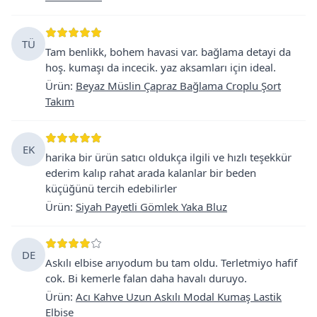
TÜ
Tam benlikk, bohem havasi var. bağlama detayi da
hoş. kumaşı da incecik. yaz aksamları için ideal.
Ürün
:
Beyaz Müslin Çapraz Bağlama Croplu Şort
Takım
EK
harika bir ürün satıcı oldukça ilgili ve hızlı teşekkür
ederim kalıp rahat arada kalanlar bir beden
küçüğünü tercih edebilirler
Ürün
:
Siyah Payetli Gömlek Yaka Bluz
DE
Askılı elbise arıyodum bu tam oldu. Terletmiyo hafif
cok. Bi kemerle falan daha havalı duruyo.
Ürün
:
Acı Kahve Uzun Askılı Modal Kumaş Lastik
Elbise