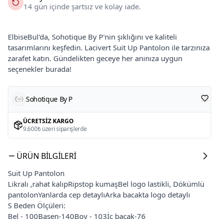
14 gün içinde şartsız ve kolay iade.
ElbiseBul'da, Sohotique By P'nin şıklığını ve kaliteli
tasarımlarını keşfedin. Lacivert Suit Up Pantolon ile tarzınıza
zarafet katın. Gündelikten geceye her anınıza uygun
seçenekler burada!
Sohotique By P
ÜCRETSIZ KARGO
9.600₺ üzeri siparişlerde
ÜRÜN BILGILERI
Suit Up Pantolon
Likralı ,rahat kalıpRipstop kumaşBel logo lastikli, Dökümlü
pantolonYanlarda cep detaylıArka bacakta logo detaylı
S Beden Ölçüleri:
Bel - 100Basen-140Boy - 103İç bacak-76