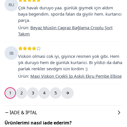
RU
Çok havalı duruyo yaa. günlük giymek için aldım
baya begendim. sporda falan da giyilir hem. kurtarıcı
parça.
Ürün
:
Beyaz Müslin Çapraz Bağlama Croplu Şort
Takım
IB
Viskon olmasi cok iyi, giyince resmen yok gibi. Hem
şık duruyo hem de günlük kurtarici. Bi yildizi da daha
parlak renkler sevdgm icin kirdim :)
Ürün
:
Maxi Viskon Çiçekli İp Askılı Ekru Pembe Elbise
1
2
3
4
5
İADE & İPTAL
Ürünlerimi nasıl iade ederim?