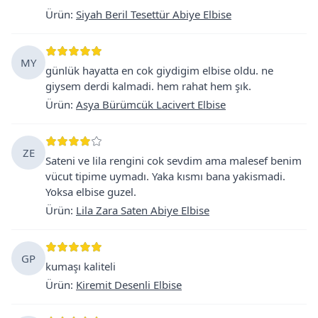
Ürün
:
Siyah Beril Tesettür Abiye Elbise
MY
günlük hayatta en cok giydigim elbise oldu. ne
giysem derdi kalmadi. hem rahat hem şık.
Ürün
:
Asya Bürümcük Lacivert Elbise
ZE
Sateni ve lila rengini cok sevdim ama malesef benim
vücut tipime uymadı. Yaka kısmı bana yakismadi.
Yoksa elbise guzel.
Ürün
:
Lila Zara Saten Abiye Elbise
GP
kumaşı kaliteli
Ürün
:
Kiremit Desenli Elbise