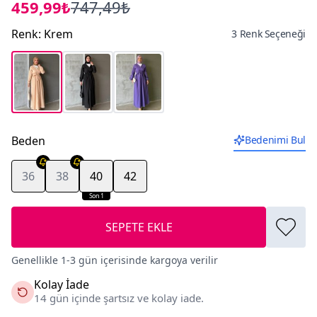
459,99₺
747,49₺
Renk
:
Krem
3 Renk Seçeneği
Beden
Bedenimi Bul
36
38
40
42
Son 1
SEPETE EKLE
Genellikle 1-3 gün içerisinde kargoya verilir
Kolay İade
14 gün içinde şartsız ve kolay iade.