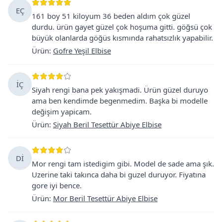
EÇ
161 boy 51 kiloyum 36 beden aldım çok güzel
durdu. ürün gayet güzel çok hoşuma gitti. göğsü çok
büyük olanlarda göğüs kısmında rahatsızlık yapabilir.
Ürün
:
Gofre Yeşil Elbise
İÇ
Siyah rengi bana pek yakışmadi. Ürün güzel duruyo
ama ben kendimde begenmedim. Başka bi modelle
değişim yapicam.
Ürün
:
Siyah Beril Tesettür Abiye Elbise
Dİ
Mor rengi tam istedigim gibi. Model de sade ama şık.
Uzerine taki takınca daha bi guzel duruyor. Fiyatına
gore iyi bence.
Ürün
:
Mor Beril Tesettür Abiye Elbise