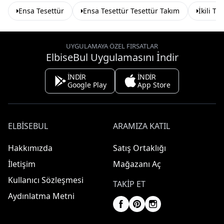
Ensa Tesettür
Ensa Tesettür Tesettür Takım
İkili Te
UYGULAMAYA ÖZEL FIRSATLAR
ElbiseBul Uygulamasını İndir
İNDİR
İNDİR
Google Play
App Store
ELBISEBUL
ARAMIZA KATIL
Hakkımızda
Satış Ortaklığı
İletişim
Mağazanı Aç
Kullanıcı Sözleşmesi
TAKIP ET
Aydınlatma Metni