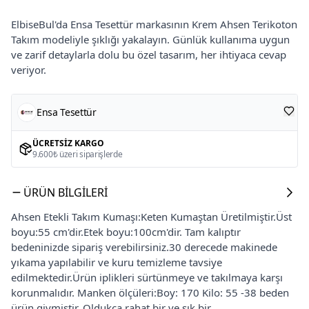
ElbiseBul'da Ensa Tesettür markasının Krem Ahsen Terikoton
Takım modeliyle şıklığı yakalayın. Günlük kullanıma uygun
ve zarif detaylarla dolu bu özel tasarım, her ihtiyaca cevap
veriyor.
Ensa Tesettür
ÜCRETSIZ KARGO
9.600₺ üzeri siparişlerde
ÜRÜN BILGILERI
Ahsen Etekli Takım Kumaşı:Keten Kumaştan Üretilmiştir.Üst
boyu:55 cm'dir.Etek boyu:100cm'dir. Tam kalıptır
bedeninizde sipariş verebilirsiniz.30 derecede makinede
yıkama yapılabilir ve kuru temizleme tavsiye
edilmektedir.Ürün iplikleri sürtünmeye ve takılmaya karşı
korunmalıdır. Manken ölçüleri:Boy: 170 Kilo: 55 -38 beden
ürün giymiştir. Oldukça rahat bir ve şık bir