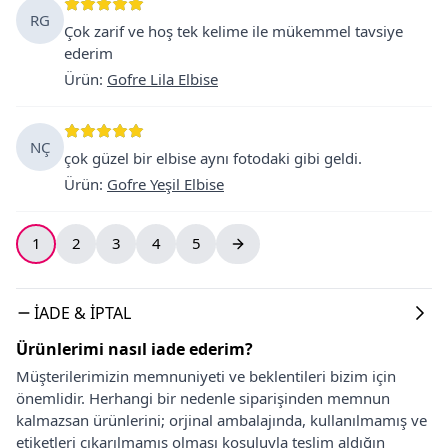
RG
Çok zarif ve hoş tek kelime ile mükemmel tavsiye
ederim
Ürün
:
Gofre Lila Elbise
NÇ
çok güzel bir elbise aynı fotodaki gibi geldi.
Ürün
:
Gofre Yeşil Elbise
1
2
3
4
5
İADE & İPTAL
Ürünlerimi nasıl iade ederim?
Müşterilerimizin memnuniyeti ve beklentileri bizim için
önemlidir. Herhangi bir nedenle siparişinden memnun
kalmazsan ürünlerini; orjinal ambalajında, kullanılmamış ve
etiketleri çıkarılmamış olması koşuluyla teslim aldığın