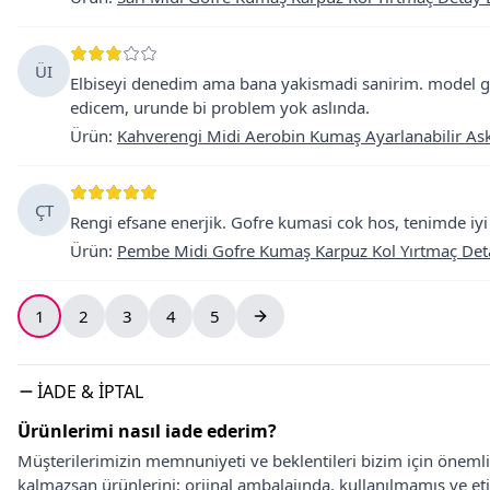
ÜI
Elbiseyi denedim ama bana yakismadi sanirim. model g
edicem, urunde bi problem yok aslında.
Ürün
:
Kahverengi Midi Aerobin Kumaş Ayarlanabilir Askı
ÇT
Rengi efsane enerjik. Gofre kumasi cok hos, tenimde iyi
Ürün
:
Pembe Midi Gofre Kumaş Karpuz Kol Yırtmaç Deta
1
2
3
4
5
İADE & İPTAL
Ürünlerimi nasıl iade ederim?
Müşterilerimizin memnuniyeti ve beklentileri bizim için önem
kalmazsan ürünlerini; orjinal ambalajında, kullanılmamış ve eti