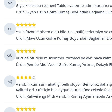
AZ
Giy cik elbisesi resmen! Tatilde valizime attım kurtarıcı
Ürün
:
Siyah Uzun Gofre Kumaş Boyundan Bağlamalı Elb
CL
Yazın favori elbisem oldu bile. Cok hafif, terletmiyo ve c
Ürün
:
Mavi Uzun Gofre Kumaş Boyundan Bağlamalı Elb
GÜ
Vücuda oturuşu mükemmel. Yırtmacı da ayrı hava katmış
Ürün
:
Pembe Midi Askılı Gofre Kumaş Yırtmaç Detaylı E
AŞ
Aerobin kumasın rahatlıgı belli oluyor. Ben biraz daha ş
Kalitesi gzl. Ofis için bile uygun olur üstüne ceketle fala
Ürün
:
Kahverengi Midi Aerobin Kumaş Ayarlanabilir Askı