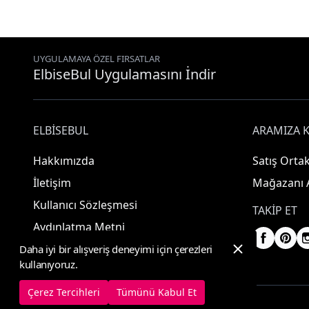
UYGULAMAYA ÖZEL FIRSATLAR
ElbiseBul Uygulamasını İndir
ELBISEBUL
ARAMIZA K
Hakkımızda
Satış Ortak
İletişim
Mağazanı 
Kullanıcı Sözleşmesi
TAKIP ET
Aydınlatma Metni
Daha iyi bir alışveriş deneyimi için çerezleri
kullanıyoruz.
Çerez Tercihleri
Tümünü Kabul Et
© 2025 ElbiseBul -
Her Hakkı Saklıdır