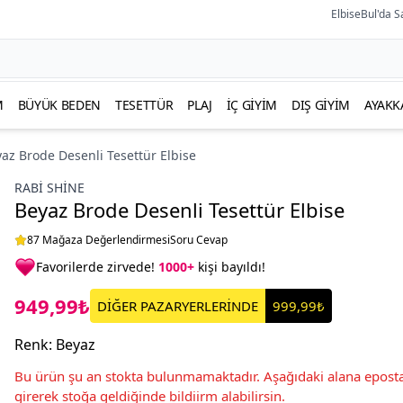
ElbiseBul'da S
M
BÜYÜK BEDEN
TESETTÜR
PLAJ
İÇ GIYIM
DIŞ GIYIM
AYAKK
az Brode Desenli Tesettür Elbise
RABI SHINE
Beyaz Brode Desenli Tesettür Elbise
87 Mağaza Değerlendirmesi
Soru Cevap
Favorilerde zirvede!
1000+
kişi bayıldı!
949,99₺
DİĞER PAZARYERLERİNDE
999,99₺
Renk
:
Beyaz
Bu ürün şu an stokta bulunmamaktadır. Aşağıdaki alana eposta
girerek stoğa geldiğinde bildiirm alabilirsin.