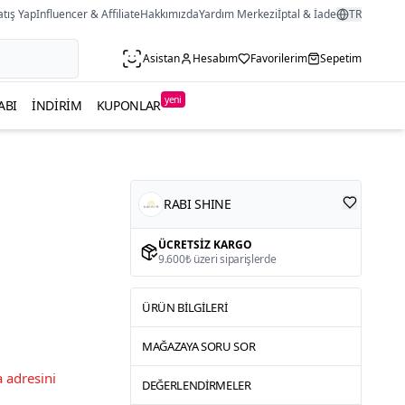
atış Yap
Influencer & Affiliate
Hakkımızda
Yardım Merkezi
İptal & İade
TR
Asistan
Hesabım
Favorilerim
Sepetim
yeni
ABI
İNDIRIM
KUPONLAR
RABI SHINE
ÜCRETSIZ KARGO
9.600₺ üzeri siparişlerde
ÜRÜN BILGILERI
MAĞAZAYA SORU SOR
 adresini
DEĞERLENDIRMELER