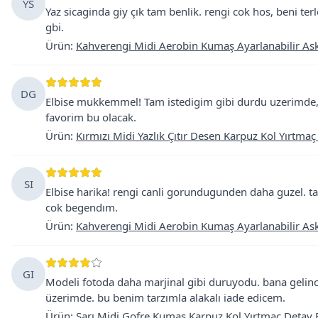
YS
Yaz sicaginda giy çık tam benlik. rengi cok hos, beni t
gbi.
Ürün
:
Kahverengi Midi Aerobin Kumaş Ayarlanabilir Askı
DG
Elbise mukkemmel! Tam istedigim gibi durdu uzerimde, 
favorim bu olacak.
Ürün
:
Kırmızı Midi Yazlık Çıtır Desen Karpuz Kol Yırtmaç
SI
Elbise harika! rengi canli gorundugunden daha guzel. tam 
cok begendım.
Ürün
:
Kahverengi Midi Aerobin Kumaş Ayarlanabilir Askı
GI
Modeli fotoda daha marjinal gibi duruyodu. bana gelinc
üzerimde. bu benim tarzımla alakalı iade edicem.
Ürün
:
Sarı Midi Gofre Kumaş Karpuz Kol Yırtmaç Detay 