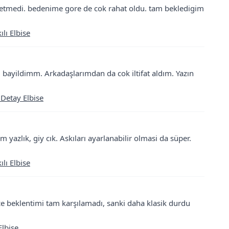
erletmedi. bedenime gore de cok rahat oldu. tam bekledigim
lı Elbise
bayildimm. Arkadaşlarımdan da cok iltifat aldım. Yazın
 Detay Elbise
yazlık, giy cık. Askıları ayarlanabilir olmasi da süper.
lı Elbise
e beklentimi tam karşılamadı, sanki daha klasik durdu
Elbise