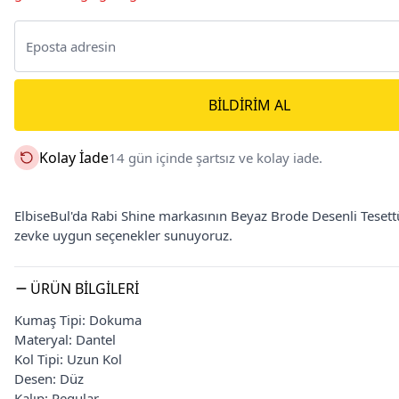
BILDIRIM AL
Kolay İade
14 gün içinde şartsız ve kolay iade.
ElbiseBul'da Rabi Shine markasının Beyaz Brode Desenli Tesettür 
zevke uygun seçenekler sunuyoruz.
ÜRÜN BILGILERI
Kumaş Tipi: Dokuma
Materyal: Dantel
Kol Tipi: Uzun Kol
Desen: Düz
Kalıp: Regular