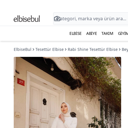
ELBISE
ABIYE
TAKIM
GIYI
ElbiseBul
Tesettür Elbise
Rabi Shine Tesettür Elbise
Bey