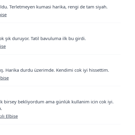
 oldu. Terletmeyen kumasi harika, rengi de tam siyah.
ise
ok şık duruyor. Tatil bavuluma ilk bu girdi.
ise
. Harika durdu üzerimde. Kendimi cok iyi hissettim.
lbise
ık birsey bekliyordum ama günlük kullanim icin cok iyi.
n.
lı Elbise