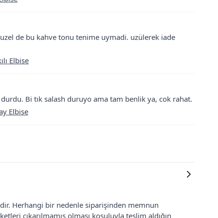
uzel de bu kahve tonu tenime uymadi. uzülerek iade
lı Elbise
 durdu. Bi tık salash duruyo ama tam benlik ya, cok rahat.
y Elbise
lidir. Herhangi bir nedenle siparişinden memnun
ketleri çıkarılmamış olması koşuluyla teslim aldığın