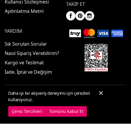
Kullanıcı Sözleşmesi
TAKIP ET
Aydınlatma Metni
YARDIM
Sık Sorulan Sorular
Nasıl Sipariş Verebilirim?
Kargo ve Teslimat
İade, İptal ve Değişim
Daha iyi bir alışveriş deneyimi için çerezleri
© 2025 ElbiseBul -
Her Hakkı Saklıdır
kullanıyoruz.
Çerez Tercihleri
Çerez Politikası
Çerez Tercihleri
Tümünü Kabul Et