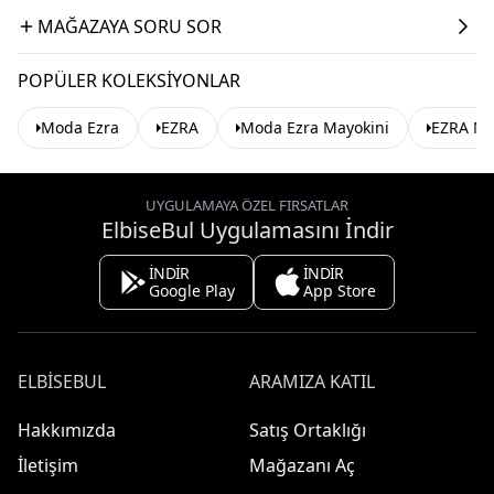
MAĞAZAYA SORU SOR
POPÜLER KOLEKSIYONLAR
Moda Ezra
EZRA
Moda Ezra Mayokini
EZRA Ma
UYGULAMAYA ÖZEL FIRSATLAR
ElbiseBul Uygulamasını İndir
İNDİR
İNDİR
Google Play
App Store
ELBISEBUL
ARAMIZA KATIL
Hakkımızda
Satış Ortaklığı
İletişim
Mağazanı Aç