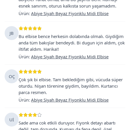
esnek sanırım, oturus kalkısta sorun yaşamadım.
Ürün
:
Abiye Siyah Beyaz Fiyonklu Midi Elbise
JB
Bu elbise bence herkesin dolabında olmalı. Giydiğim
anda tüm bakışlar bendeydi. Bi dugun için aldım, çok
iltifat aldım. Harika!!
Ürün
:
Abiye Siyah Beyaz Fiyonklu Midi Elbise
OÇ
Çok şık bi elbise. Tam beklediğim gibi, vücuda süper
oturdu. Nişan törenine giydim, bayıldım. Kurtarıcı
parca resmen.
Ürün
:
Abiye Siyah Beyaz Fiyonklu Midi Elbise
Uİ
Sade ama cok etkili duruyor. Fiyonk detayı abartı
değil, tam dozunda. Kumaşı da fena degil, özel