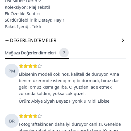
Üst Siluet: Derin V
Koleksiyon: Plaj Tekstil
Ek Özellik: Su itici
Sürdürülebilirlik Detayı: Hayır
Paket İçeriği: Tekli
DEĞERLENDIRMELER
Mağaza Değerlendirmeleri
7
PM
Elbisenin modeli cok hos, kaliteli de duruyor. Ama
benım üzerımde istedıgım gıbı durmadı, bıraz dar
geldı omuz kısmı galıba. O yuzden iade etmek
zorunda kaldım, yoksa cok guzel.
Ürün
:
Abiye Siyah Beyaz Fiyonklu Midi Elbise
BR
Fotograftakinden daha iyi duruyor canlısı. Genelde
abiyeler rahat olmaz ama bu şaşırttı beni. Kumaşı