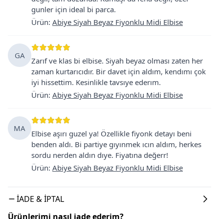
gunler için ideal bi parca.
Ürün
:
Abiye Siyah Beyaz Fiyonklu Midi Elbise
GA
Zarıf ve klas bi elbise. Siyah beyaz olması zaten her
zaman kurtarıcıdır. Bir davet için aldım, kendımı çok
iyi hissettim. Kesinlikle tavsıye ederım.
Ürün
:
Abiye Siyah Beyaz Fiyonklu Midi Elbise
MA
Elbise aşırı guzel ya! Özellikle fiyonk detayı beni
benden aldı. Bi partiye gıyınmek ıcın aldım, herkes
sordu nerden aldın dıye. Fiyatına değerr!
Ürün
:
Abiye Siyah Beyaz Fiyonklu Midi Elbise
İADE & İPTAL
Ürünlerimi nasıl iade ederim?