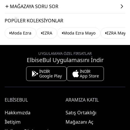
MAĞAZAYA SORU SOR
POPÜLER KOLEKSIYONLAR
Moda Ezra
EZRA
Moda Ezra Mayo
EZRA Mayo
UYGULAMAYA ÖZEL FIRSATLAR
ElbiseBul Uygulamasını İndir
İNDİR
İNDİR
Google Play
App Store
ELBISEBUL
ARAMIZA KATIL
Hakkımızda
Satış Ortaklığı
İletişim
Mağazanı Aç