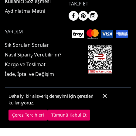
Kullanıcı Sözleşmesi
TAKIP ET
Aydınlatma Metni
YARDIM
Sık Sorulan Sorular
Nasıl Sipariş Verebilirim?
Kargo ve Teslimat
İade, İptal ve Değişim
Daha iyi bir alışveriş deneyimi için çerezleri
© 2025 ElbiseBul -
Her Hakkı Saklıdır
kullanıyoruz.
Çerez Tercihleri
Çerez Politikası
Çerez Tercihleri
Tümünü Kabul Et