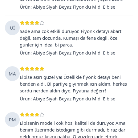
Ürün
:
Abiye Siyah Beyaz Fiyonklu Midi Elbise
Uİ
Sade ama cok etkili duruyor. Fiyonk detayı abartı
değil, tam dozunda. Kumaşı da fena degil, özel
gunler için ideal bi parca.
Ürün
:
Abiye Siyah Beyaz Fiyonklu Midi Elbise
MA
Elbise aşırı guzel ya! Özellikle fiyonk detayı beni
benden aldı. Bi partiye gıyınmek ıcın aldım, herkes
sordu nerden aldın dıye. Fiyatına değerr!
Ürün
:
Abiye Siyah Beyaz Fiyonklu Midi Elbise
PM
Elbisenin modeli cok hos, kaliteli de duruyor. Ama
benım üzerımde istedıgım gıbı durmadı, bıraz dar
geldı omuz kısmı galıba. O yuzden iade etmek