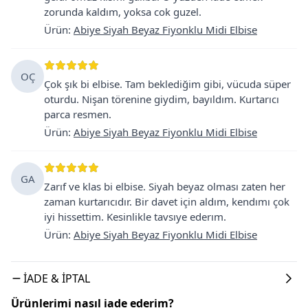
zorunda kaldım, yoksa cok guzel.
Ürün
:
Abiye Siyah Beyaz Fiyonklu Midi Elbise
OÇ
Çok şık bi elbise. Tam beklediğim gibi, vücuda süper
oturdu. Nişan törenine giydim, bayıldım. Kurtarıcı
parca resmen.
Ürün
:
Abiye Siyah Beyaz Fiyonklu Midi Elbise
GA
Zarıf ve klas bi elbise. Siyah beyaz olması zaten her
zaman kurtarıcıdır. Bir davet için aldım, kendımı çok
iyi hissettim. Kesinlikle tavsıye ederım.
Ürün
:
Abiye Siyah Beyaz Fiyonklu Midi Elbise
İADE & İPTAL
Ürünlerimi nasıl iade ederim?