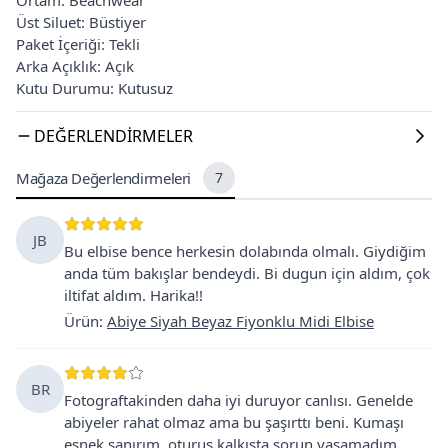
Üst Siluet: Büstiyer
Paket İçeriği: Tekli
Arka Açıklık: Açık
Kutu Durumu: Kutusuz
DEĞERLENDIRMELER
Mağaza Değerlendirmeleri
7
JB
Bu elbise bence herkesin dolabında olmalı. Giydiğim
anda tüm bakışlar bendeydi. Bi dugun için aldım, çok
iltifat aldım. Harika!!
Ürün
:
Abiye Siyah Beyaz Fiyonklu Midi Elbise
BR
Fotograftakinden daha iyi duruyor canlısı. Genelde
abiyeler rahat olmaz ama bu şaşırttı beni. Kumaşı
esnek sanırım, oturus kalkısta sorun yaşamadım.