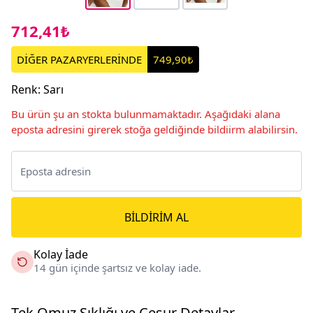
712,41₺
DİĞER PAZARYERLERİNDE
749,90₺
Renk
:
Sarı
Bu ürün şu an stokta bulunmamaktadır. Aşağıdaki alana
eposta adresini girerek stoğa geldiğinde bildiirm alabilirsin.
BILDIRIM AL
Kolay İade
14 gün içinde şartsız ve kolay iade.
Tek Omuz Şıklığı ve Cesur Detaylar