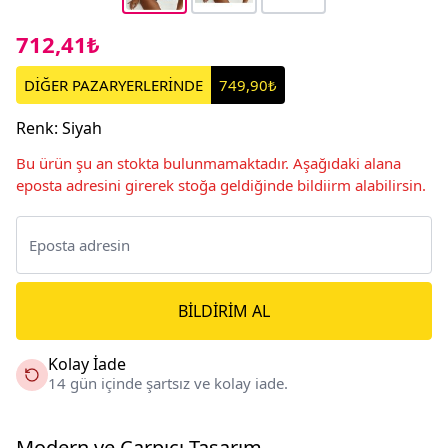
712,41₺
DİĞER PAZARYERLERİNDE
749,90₺
Renk
:
Siyah
Bu ürün şu an stokta bulunmamaktadır. Aşağıdaki alana
eposta adresini girerek stoğa geldiğinde bildiirm alabilirsin.
BILDIRIM AL
Kolay İade
14 gün içinde şartsız ve kolay iade.
Modern ve Çarpıcı Tasarım