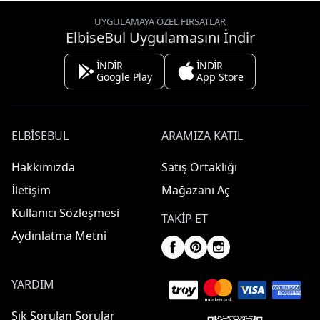
UYGULAMAYA ÖZEL FIRSATLAR
ElbiseBul Uygulamasını İndir
İNDİR
İNDİR
Google Play
App Store
ELBISEBUL
ARAMIZA KATIL
Hakkımızda
Satış Ortaklığı
İletişim
Mağazanı Aç
Kullanıcı Sözleşmesi
TAKIP ET
Aydınlatma Metni
YARDIM
Sık Sorulan Sorular