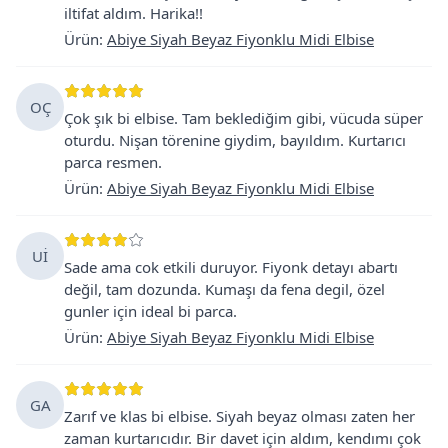
iltifat aldım. Harika!!
Ürün
:
Abiye Siyah Beyaz Fiyonklu Midi Elbise
OÇ
Çok şık bi elbise. Tam beklediğim gibi, vücuda süper
oturdu. Nişan törenine giydim, bayıldım. Kurtarıcı
parca resmen.
Ürün
:
Abiye Siyah Beyaz Fiyonklu Midi Elbise
Uİ
Sade ama cok etkili duruyor. Fiyonk detayı abartı
değil, tam dozunda. Kumaşı da fena degil, özel
gunler için ideal bi parca.
Ürün
:
Abiye Siyah Beyaz Fiyonklu Midi Elbise
GA
Zarıf ve klas bi elbise. Siyah beyaz olması zaten her
zaman kurtarıcıdır. Bir davet için aldım, kendımı çok