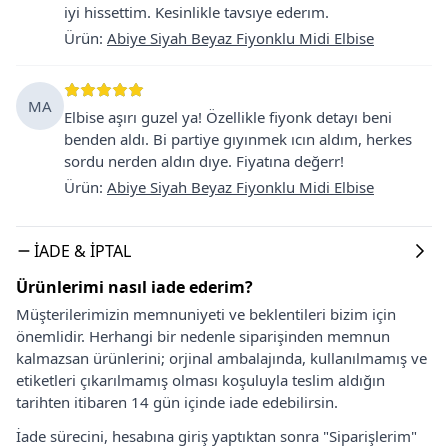
iyi hissettim. Kesinlikle tavsıye ederım.
Ürün
:
Abiye Siyah Beyaz Fiyonklu Midi Elbise
MA
Elbise aşırı guzel ya! Özellikle fiyonk detayı beni
benden aldı. Bi partiye gıyınmek ıcın aldım, herkes
sordu nerden aldın dıye. Fiyatına değerr!
Ürün
:
Abiye Siyah Beyaz Fiyonklu Midi Elbise
İADE & İPTAL
Ürünlerimi nasıl iade ederim?
Müşterilerimizin memnuniyeti ve beklentileri bizim için
önemlidir. Herhangi bir nedenle siparişinden memnun
kalmazsan ürünlerini; orjinal ambalajında, kullanılmamış ve
etiketleri çıkarılmamış olması koşuluyla teslim aldığın
tarihten itibaren 14 gün içinde iade edebilirsin.
İade sürecini, hesabına giriş yaptıktan sonra "Siparişlerim"