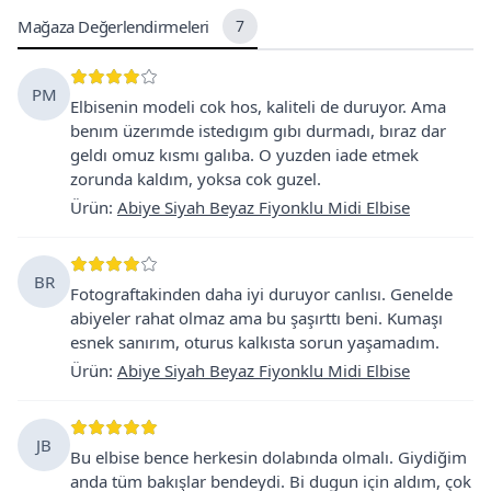
Mağaza Değerlendirmeleri
7
PM
Elbisenin modeli cok hos, kaliteli de duruyor. Ama
benım üzerımde istedıgım gıbı durmadı, bıraz dar
geldı omuz kısmı galıba. O yuzden iade etmek
zorunda kaldım, yoksa cok guzel.
Ürün
:
Abiye Siyah Beyaz Fiyonklu Midi Elbise
BR
Fotograftakinden daha iyi duruyor canlısı. Genelde
abiyeler rahat olmaz ama bu şaşırttı beni. Kumaşı
esnek sanırım, oturus kalkısta sorun yaşamadım.
Ürün
:
Abiye Siyah Beyaz Fiyonklu Midi Elbise
JB
Bu elbise bence herkesin dolabında olmalı. Giydiğim
anda tüm bakışlar bendeydi. Bi dugun için aldım, çok