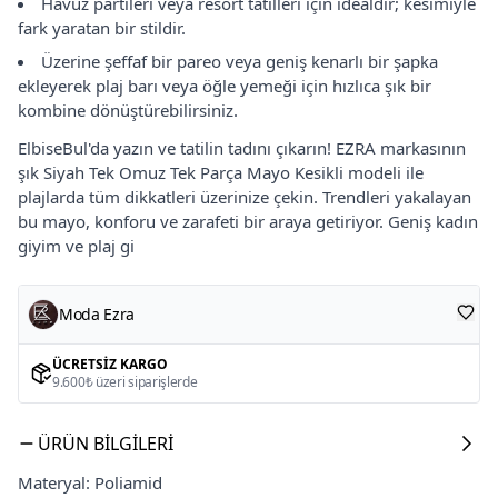
Havuz partileri veya resort tatilleri için idealdir; kesimiyle
fark yaratan bir stildir.
Üzerine şeffaf bir pareo veya geniş kenarlı bir şapka
ekleyerek plaj barı veya öğle yemeği için hızlıca şık bir
kombine dönüştürebilirsiniz.
ElbiseBul'da yazın ve tatilin tadını çıkarın! EZRA markasının
şık Siyah Tek Omuz Tek Parça Mayo Kesikli modeli ile
plajlarda tüm dikkatleri üzerinize çekin. Trendleri yakalayan
bu mayo, konforu ve zarafeti bir araya getiriyor. Geniş kadın
giyim ve plaj gi
Moda Ezra
ÜCRETSIZ KARGO
9.600₺ üzeri siparişlerde
ÜRÜN BILGILERI
Materyal: Poliamid