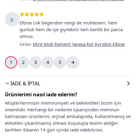
JL
Elbise cok begendım rengi de muhtesem. hem
gunluk hem de işe giyilebılır tam benlik bir parca
olmus.
Ürün
:
Mint Midi Kemerli Yarasa Kol Ayrobin Elbise
1
2
3
4
5
İADE & İPTAL
Ürünlerimi nasıl iade ederim?
Müşterilerimizin memnuniyeti ve beklentileri bizim için
önemlidir. Herhangi bir nedenle siparişinden memnun
kalmazsan ürünlerini; orjinal ambalajında, kullanılmamış ve
etiketleri çıkarılmamış olması koşuluyla teslim aldığın
tarihten itibaren 14 gün içinde iade edebilirsin.