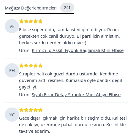
Mağaza Değerlendirmeleri
241
VE
Elbise super oldu, tamda istedigim gibiydi. Rengi
gercekten cok canli duruyo. Bi parti icin almistim,
herkes sordu nerden aldın diye :)
Ürün
:
Kırmızı İp Askılı Fiyonk Bağlamalı Mini Elbise
EH
Straplez hali cok guzel durdu ustumde. Kendime
guvenim artti resmen. Kumasida oyle dandik degil
gayet iyi.
Ürün
:
Siyah Fırfır Detay Straplez Midi Abiye Elbise
YC
Gece dışarı çıkmak için harika bir seçim oldu. Kalitesi
de cok iyi, üzerimde pahalı durdu resmen. Kesinlikle
tavsiye ederim.