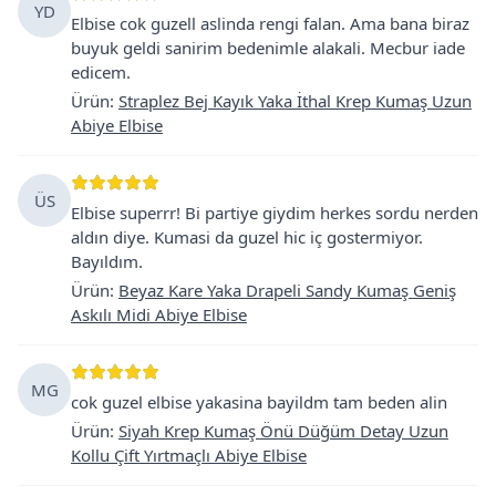
YD
Elbise cok guzell aslinda rengi falan. Ama bana biraz
buyuk geldi sanirim bedenimle alakali. Mecbur iade
edicem.
Ürün
:
Straplez Bej Kayık Yaka İthal Krep Kumaş Uzun
Abiye Elbise
ÜS
Elbise superrr! Bi partiye giydim herkes sordu nerden
aldın diye. Kumasi da guzel hic iç gostermiyor.
Bayıldım.
Ürün
:
Beyaz Kare Yaka Drapeli Sandy Kumaş Geniş
Askılı Midi Abiye Elbise
MG
cok guzel elbise yakasina bayildm tam beden alin
Ürün
:
Siyah Krep Kumaş Önü Düğüm Detay Uzun
Kollu Çift Yırtmaçlı Abiye Elbise