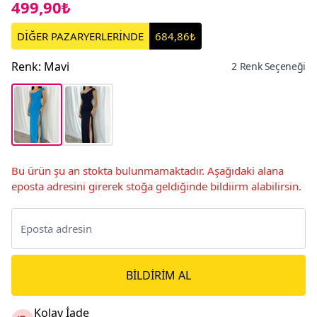
499,90₺
DİĞER PAZARYERLERİNDE
684,86₺
Renk
:
Mavi
2 Renk Seçeneği
Bu ürün şu an stokta bulunmamaktadır. Aşağıdaki alana
eposta adresini girerek stoğa geldiğinde bildiirm alabilirsin.
BILDIRIM AL
Kolay İade