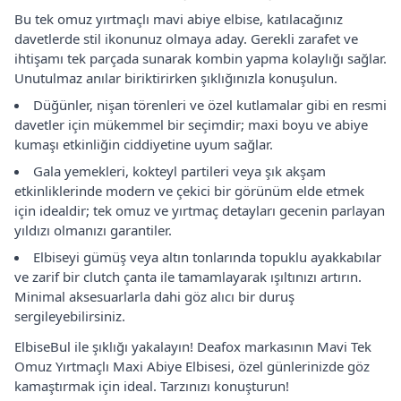
Bu tek omuz yırtmaçlı mavi abiye elbise, katılacağınız
davetlerde stil ikonunuz olmaya aday. Gerekli zarafet ve
ihtişamı tek parçada sunarak kombin yapma kolaylığı sağlar.
Unutulmaz anılar biriktirirken şıklığınızla konuşulun.
Düğünler, nişan törenleri ve özel kutlamalar gibi en resmi
davetler için mükemmel bir seçimdir; maxi boyu ve abiye
kumaşı etkinliğin ciddiyetine uyum sağlar.
Gala yemekleri, kokteyl partileri veya şık akşam
etkinliklerinde modern ve çekici bir görünüm elde etmek
için idealdir; tek omuz ve yırtmaç detayları gecenin parlayan
yıldızı olmanızı garantiler.
Elbiseyi gümüş veya altın tonlarında topuklu ayakkabılar
ve zarif bir clutch çanta ile tamamlayarak ışıltınızı artırın.
Minimal aksesuarlarla dahi göz alıcı bir duruş
sergileyebilirsiniz.
ElbiseBul ile şıklığı yakalayın! Deafox markasının Mavi Tek
Omuz Yırtmaçlı Maxi Abiye Elbisesi, özel günlerinizde göz
kamaştırmak için ideal. Tarzınızı konuşturun!