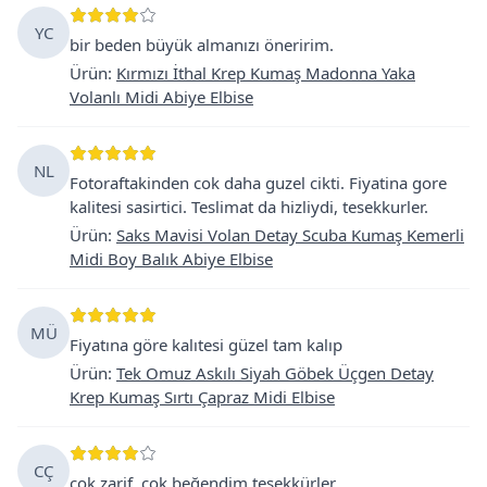
YC
bir beden büyük almanızı öneririm.
Ürün
:
Kırmızı İthal Krep Kumaş Madonna Yaka
Volanlı Midi Abiye Elbise
NL
Fotoraftakinden cok daha guzel cikti. Fiyatina gore
kalitesi sasirtici. Teslimat da hizliydi, tesekkurler.
Ürün
:
Saks Mavisi Volan Detay Scuba Kumaş Kemerli
Midi Boy Balık Abiye Elbise
MÜ
Fiyatına göre kalıtesi güzel tam kalıp
Ürün
:
Tek Omuz Askılı Siyah Göbek Üçgen Detay
Krep Kumaş Sırtı Çapraz Midi Elbise
CÇ
çok zarif, çok beğendim teşekkürler.