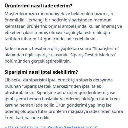
Ürünlerimi nasıl iade ederim?
Müşterilerimizin memnuniyeti ve beklentileri bizim için
önemlidir. Herhangi bir nedenle siparişinden memnun
kalmazsan ürünlerini; orjinal ambalajında, kullanılmamış ve
etiketleri çıkarılmamış olması koşuluyla teslim aldığın
tarihten itibaren 14 gün içinde iade edebilirsin.
İade sürecini, hesabına giriş yaptıktan sonra "Siparişlerim"
alanından ilgili siparişe ulaşarak "Sipariş Destek Merkezi"
bölümünden gerçekleştirebilirsin.
Siparişimi nasıl iptal edebilirim?
ElbiseBul'da siparişini iptal etmek için sipariş detayında
bulunan "Sipariş Destek Merkezi"'nden iptal talebi
oluşturabilirsin. Siparişine ait ürünler gönderilmemiş ise
iptal işlemi hemen başlatılır ve ödemiş olduğun tutar kredi
kartına hemen iade edilir. Ürün gönderimi yapılmış ise
ödemiş olduğun tutar ürünlerin mağazaya iadesinden sonra
kredi kartına iade edilir.
»
Daha fazla bilgi için
Yardım Sayfasına
göz at