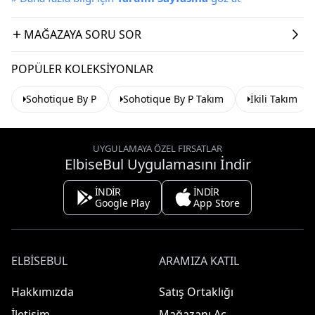
MAĞAZAYA SORU SOR
POPÜLER KOLEKSIYONLAR
Sohotique By P
Sohotique By P Takım
İkili Takım
UYGULAMAYA ÖZEL FIRSATLAR
ElbiseBul Uygulamasını İndir
İNDİR
İNDİR
Google Play
App Store
ELBISEBUL
ARAMIZA KATIL
Hakkımızda
Satış Ortaklığı
İletişim
Mağazanı Aç