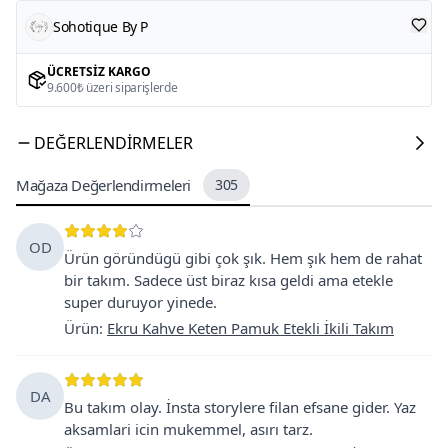
Sohotique By P
ÜCRETSIZ KARGO
9.600₺ üzeri siparişlerde
DEĞERLENDIRMELER
Mağaza Değerlendirmeleri
305
OD
Ürün göründügü gibi çok şık. Hem şık hem de rahat
bir takım. Sadece üst biraz kısa geldi ama etekle
super duruyor yinede.
Ürün
:
Ekru Kahve Keten Pamuk Etekli İkili Takım
DA
Bu takım olay. İnsta storylere filan efsane gider. Yaz
aksamlari icin mukemmel, asırı tarz.