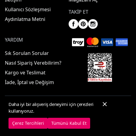
Kullanıcı Sözleşmesi
TAKIP ET
Aydınlatma Metni
YARDIM
Sık Sorulan Sorular
Nasıl Sipariş Verebilirim?
Kargo ve Teslimat
İade, İptal ve Değişim
Daha iyi bir alışveriş deneyimi için çerezleri
© 2025 ElbiseBul -
Her Hakkı Saklıdır
kullanıyoruz.
Çerez Tercihleri
Çerez Politikası
Çerez Tercihleri
Tümünü Kabul Et