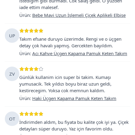
istedigim gibi durmadi. Cok salaş geldi. O yuzden
iade ettim malesef.
Ürün
:
Bebe Mavi Uzun İşlemeli Çiçek Aplikeli Elbise
UP
Takım efsane duruyo üzerimde. Rengi ve o üçgen
detay çok havalı yapmış. Gercekten bayıldım.
Ürün
:
Acı Kahve Üçgen Kapama Pamuk Keten Takım
ZV
Günlük kullanim icin super bi takim. Kumaşı
yumusacik. Tek yıldızı boyu biraz uzun geldi,
kestirecegim. Yoksa cok memnun kaldım.
Ürün
:
Haki Üçgen Kapama Pamuk Keten Takım
OT
İndirimden aldım, bu fiyata bu kalite çok iyi ya. Çiçek
detayları süper duruyo. Yaz için favorim oldu.