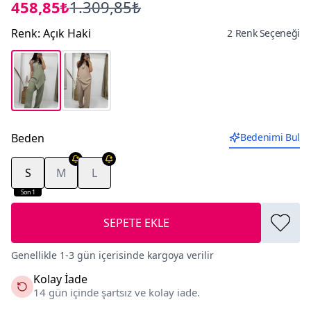
458,85₺
1.309,85₺
Renk
:
Açık Haki
2 Renk Seçeneği
Beden
Bedenimi Bul
S
M
L
Son 1
SEPETE EKLE
Genellikle 1-3 gün içerisinde kargoya verilir
Kolay İade
14 gün içinde şartsız ve kolay iade.