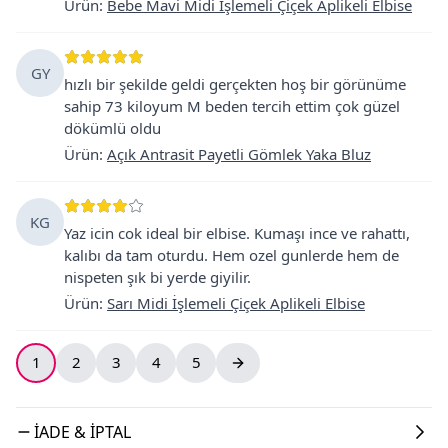
Ürün
:
Bebe Mavi Midi İşlemeli Çiçek Aplikeli Elbise
GY
hızlı bir şekilde geldi gerçekten hoş bir görünüme
sahip 73 kiloyum M beden tercih ettim çok güzel
dökümlü oldu
Ürün
:
Açık Antrasit Payetli Gömlek Yaka Bluz
KG
Yaz icin cok ideal bir elbise. Kumaşı ince ve rahattı,
kalıbı da tam oturdu. Hem ozel gunlerde hem de
nispeten şık bi yerde giyilir.
Ürün
:
Sarı Midi İşlemeli Çiçek Aplikeli Elbise
1
2
3
4
5
İADE & İPTAL