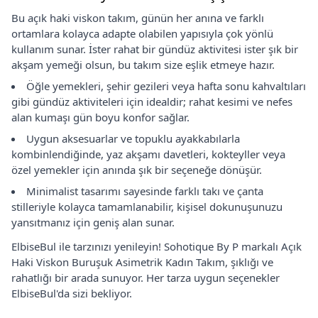
Bu açık haki viskon takım, günün her anına ve farklı
ortamlara kolayca adapte olabilen yapısıyla çok yönlü
kullanım sunar. İster rahat bir gündüz aktivitesi ister şık bir
akşam yemeği olsun, bu takım size eşlik etmeye hazır.
Öğle yemekleri, şehir gezileri veya hafta sonu kahvaltıları
gibi gündüz aktiviteleri için idealdir; rahat kesimi ve nefes
alan kumaşı gün boyu konfor sağlar.
Uygun aksesuarlar ve topuklu ayakkabılarla
kombinlendiğinde, yaz akşamı davetleri, kokteyller veya
özel yemekler için anında şık bir seçeneğe dönüşür.
Minimalist tasarımı sayesinde farklı takı ve çanta
stilleriyle kolayca tamamlanabilir, kişisel dokunuşunuzu
yansıtmanız için geniş alan sunar.
ElbiseBul ile tarzınızı yenileyin! Sohotique By P markalı Açık
Haki Viskon Buruşuk Asimetrik Kadın Takım, şıklığı ve
rahatlığı bir arada sunuyor. Her tarza uygun seçenekler
ElbiseBul'da sizi bekliyor.