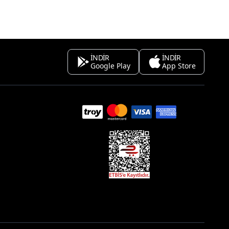
İNDİR
İNDİR
Google Play
App Store