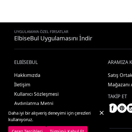
UYGULAMAYA ÖZEL FIRSATLAR
ElbiseBul Uygulamasını İndir
ELBISEBUL
ARAMIZA K
Hakkımızda
Satış Ortak
İletişim
Mağazanı 
Kullanıcı Sözleşmesi
TAKIP ET
Aydınlatma Metni
Daha iyi bir alışveriş deneyimi için çerezleri
kullanıyoruz.
Çerez Tercihleri
Tümünü Kabul Et