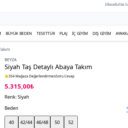
ElbiseBul'da S
M
BÜYÜK BEDEN
TESETTÜR
PLAJ
İÇ GIYIM
DIŞ GIYIM
AYAKK
 Takım
BEYZA
Siyah Taş Detaylı Abaya Takım
354 Mağaza Değerlendirmesi
Soru Cevap
5.315,00₺
Renk
:
Siyah
Beden
40
42/44
46/48
50
52