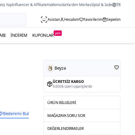
atış Yap
Influencer & Affiliate
Hakkımızda
Yardım Merkezi
İptal & İade
TR
Asistan
Hesabım
Favorilerim
Sepetim
yeni
ABI
İNDIRIM
KUPONLAR
Beyza
ÜCRETSIZ KARGO
9.600₺ üzeri siparişlerde
ÜRÜN BILGILERI
Bedenimi Bul
MAĞAZAYA SORU SOR
DEĞERLENDIRMELER