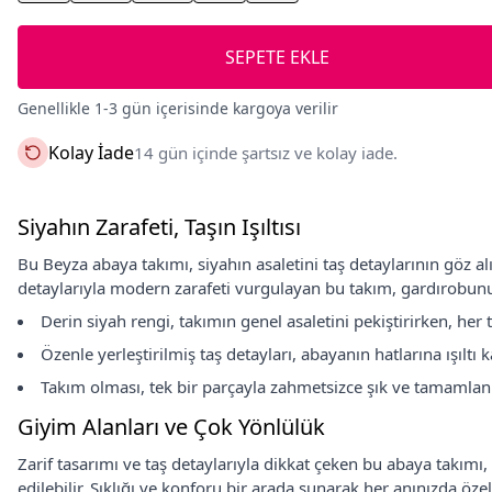
SEPETE EKLE
Genellikle 1-3 gün içerisinde kargoya verilir
Kolay İade
14 gün içinde şartsız ve kolay iade.
Siyahın Zarafeti, Taşın Işıltısı
Bu Beyza abaya takımı, siyahın asaletini taş detaylarının göz alıcı 
detaylarıyla modern zarafeti vurgulayan bu takım, gardırobunu
Derin siyah rengi, takımın genel asaletini pekiştirirken, her
Özenle yerleştirilmiş taş detayları, abayanın hatlarına ışıltı
Takım olması, tek bir parçayla zahmetsizce şık ve tamamlan
Giyim Alanları ve Çok Yönlülük
Zarif tasarımı ve taş detaylarıyla dikkat çeken bu abaya takımı,
edilebilir. Şıklığı ve konforu bir arada sunarak her anınızda öze