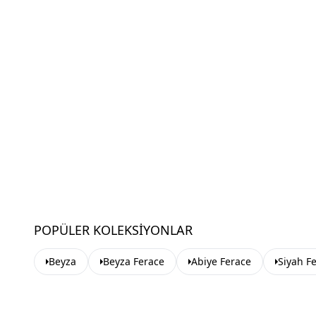
POPÜLER KOLEKSIYONLAR
Beyza
Beyza Ferace
Abiye Ferace
Siyah F