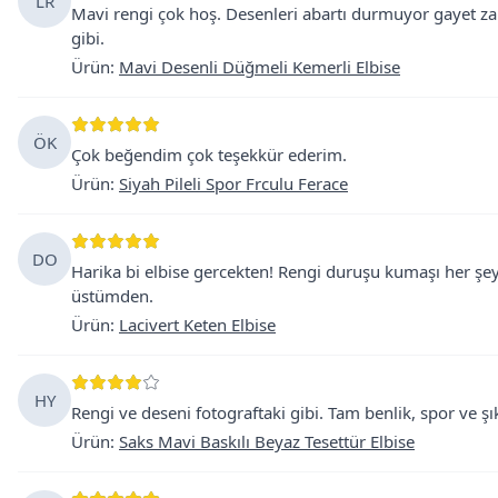
LR
Mavi rengi çok hoş. Desenleri abartı durmuyor gayet zarif
gibi.
Ürün
:
Mavi Desenli Düğmeli Kemerli Elbise
ÖK
Çok beğendim çok teşekkür ederim.
Ürün
:
Siyah Pileli Spor Frculu Ferace
DO
Harika bi elbise gercekten! Rengi duruşu kumaşı her şe
üstümden.
Ürün
:
Lacivert Keten Elbise
HY
Rengi ve deseni fotograftaki gibi. Tam benlik, spor ve şık
Ürün
:
Saks Mavi Baskılı Beyaz Tesettür Elbise