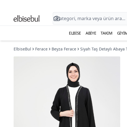
ELBISE
ABIYE
TAKIM
GIYI
ElbiseBul
Ferace
Beyza Ferace
Siyah Taş Detaylı Abaya