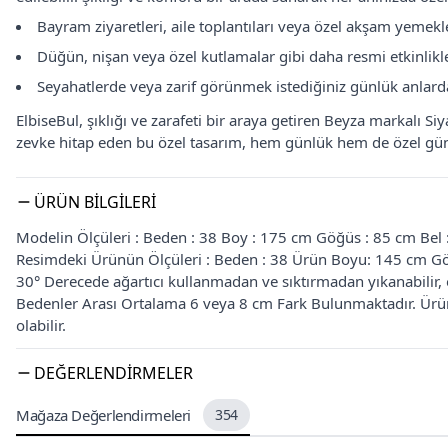
Bayram ziyaretleri, aile toplantıları veya özel akşam yemekler
Düğün, nişan veya özel kutlamalar gibi daha resmi etkinliklerd
Seyahatlerde veya zarif görünmek istediğiniz günlük anlarda,
ElbiseBul, şıklığı ve zarafeti bir araya getiren Beyza markalı S
zevke hitap eden bu özel tasarım, hem günlük hem de özel günle
ÜRÜN BILGILERI
Modelin Ölçüleri : Beden : 38 Boy : 175 cm Göğüs : 85 cm Bel
Resimdeki Ürünün Ölçüleri : Beden : 38 Ürün Boyu: 145 cm Gö
30° Derecede ağartıcı kullanmadan ve sıktırmadan yıkanabilir, or
Bedenler Arası Ortalama 6 veya 8 cm Fark Bulunmaktadır. Ürün 
olabilir.
DEĞERLENDIRMELER
Mağaza Değerlendirmeleri
354