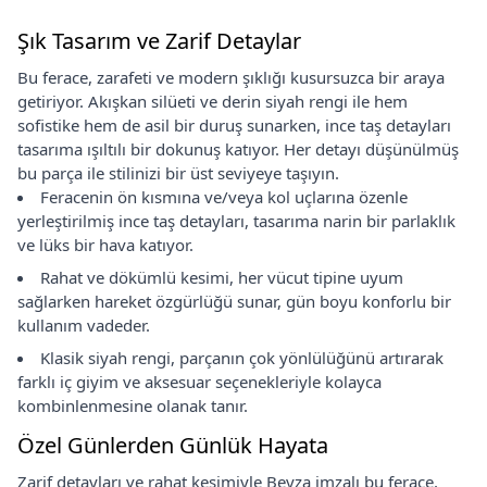
Şık Tasarım ve Zarif Detaylar
Bu ferace, zarafeti ve modern şıklığı kusursuzca bir araya
getiriyor. Akışkan silüeti ve derin siyah rengi ile hem
sofistike hem de asil bir duruş sunarken, ince taş detayları
tasarıma ışıltılı bir dokunuş katıyor. Her detayı düşünülmüş
bu parça ile stilinizi bir üst seviyeye taşıyın.
Feracenin ön kısmına ve/veya kol uçlarına özenle
yerleştirilmiş ince taş detayları, tasarıma narin bir parlaklık
ve lüks bir hava katıyor.
Rahat ve dökümlü kesimi, her vücut tipine uyum
sağlarken hareket özgürlüğü sunar, gün boyu konforlu bir
kullanım vadeder.
Klasik siyah rengi, parçanın çok yönlülüğünü artırarak
farklı iç giyim ve aksesuar seçenekleriyle kolayca
kombinlenmesine olanak tanır.
Özel Günlerden Günlük Hayata
Zarif detayları ve rahat kesimiyle Beyza imzalı bu ferace,