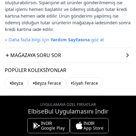
oluşturabilirsin. Siparişine ait ürünler gönderilmemiş ise
iptal işlemi hemen başlatılır ve ödemiş olduğun tutar kredi
kartına hemen iade edilir. Ürün gönderimi yapılmış ise
ödemiş olduğun tutar ürünlerin mağazaya iadesinden sonra
kredi kartına iade edilir.
»
Daha fazla bilgi için
Yardım Sayfasına
göz at
MAĞAZAYA SORU SOR
POPÜLER KOLEKSIYONLAR
Beyza
Beyza Ferace
Siyah Ferace
UYGULAMAYA ÖZEL FIRSATLAR
ElbiseBul Uygulamasını İndir
İNDİR
İNDİR
Google Play
App Store