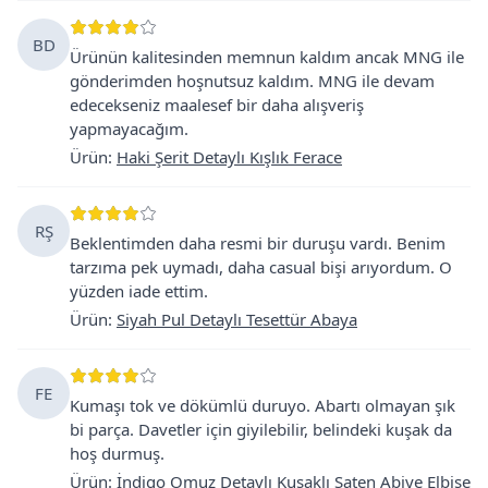
BD
Ürünün kalitesinden memnun kaldım ancak MNG ile
gönderimden hoşnutsuz kaldım. MNG ile devam
edecekseniz maalesef bir daha alışveriş
yapmayacağım.
Ürün
:
Haki Şerit Detaylı Kışlık Ferace
RŞ
Beklentimden daha resmi bir duruşu vardı. Benim
tarzıma pek uymadı, daha casual bişi arıyordum. O
yüzden iade ettim.
Ürün
:
Siyah Pul Detaylı Tesettür Abaya
FE
Kumaşı tok ve dökümlü duruyo. Abartı olmayan şık
bi parça. Davetler için giyilebilir, belindeki kuşak da
hoş durmuş.
Ürün
:
İndigo Omuz Detaylı Kuşaklı Saten Abiye Elbise