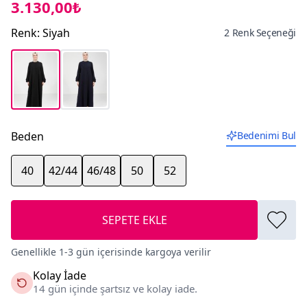
3.130,00₺
Renk
:
Siyah
2 Renk Seçeneği
Beden
Bedenimi Bul
40
42/44
46/48
50
52
SEPETE EKLE
Genellikle 1-3 gün içerisinde kargoya verilir
Kolay İade
14 gün içinde şartsız ve kolay iade.