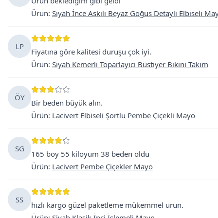
Ürün beklediğim gibi geldi
Ürün
:
Siyah İnce Askılı Beyaz Göğüs Detaylı Elbiseli Ma
LP
Fiyatına göre kalitesi duruşu çok iyi.
Ürün
:
Siyah Kemerli Toparlayıcı Büstiyer Bikini Takım
ÖY
Bir beden büyük alın.
Ürün
:
Lacivert Elbiseli Şortlu Pembe Çiçekli Mayo
SG
165 boy 55 kiloyum 38 beden oldu
Ürün
:
Lacivert Pembe Çiçekler Mayo
SS
hızlı kargo güzel paketleme mükemmel urun.
Ürün
:
Siyah Klasik İnci İşlemeli Mayo