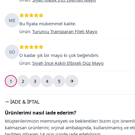
ME
Bu fiyata mükemmel kalite.
Ürün
:
Turuncu Transparan Fileli Mayo
SÖ
O kadar şık bir mayo ki çok beğendim.
Ürün
:
Siyah İnce Askılı Elbiseli Düz Mayo
1
2
3
4
5
İADE & İPTAL
Ürünlerimi nasıl iade ederim?
Müşterilerimizin memnuniyeti ve beklentileri bizim için önem
kalmazsan ürünlerini; orjinal ambalajında, kullanılmamış ve eti
tarihten itibaren 14 gün içinde iade edebilirsin.