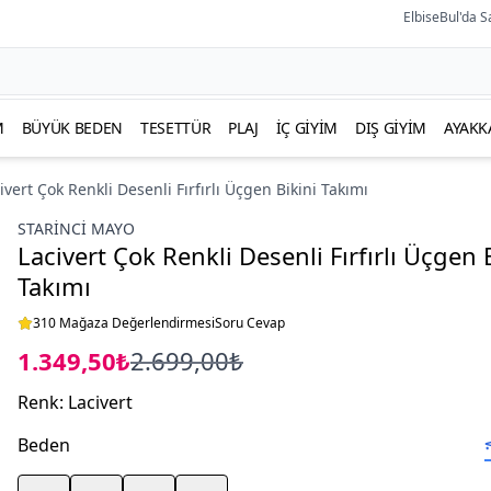
ElbiseBul'da S
M
BÜYÜK BEDEN
TESETTÜR
PLAJ
İÇ GIYIM
DIŞ GIYIM
AYAKK
ivert Çok Renkli Desenli Fırfırlı Üçgen Bikini Takımı
STARINCI MAYO
Lacivert Çok Renkli Desenli Fırfırlı Üçgen 
Takımı
310 Mağaza Değerlendirmesi
Soru Cevap
1.349,50₺
2.699,00₺
Renk
:
Lacivert
Beden