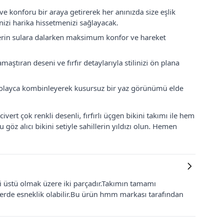
ı ve konforu bir araya getirerek her anınızda size eşlik
nizi harika hissetmenizi sağlayacak.
erin sulara dalarken maksimum konfor ve hareket
maştıran deseni ve fırfır detaylarıyla stilinizi ön plana
e kolayca kombinleyerek kusursuz bir yaz görünümü elde
ivert çok renkli desenli, fırfırlı üçgen bikini takımı ile hem
öz alıcı bikini setiyle sahillerin yıldızı olun. Hemen
ini üstü olmak üzere iki parçadır.Takımın tamamı
lerde esneklik olabilir.Bu ürün hmm markası tarafından