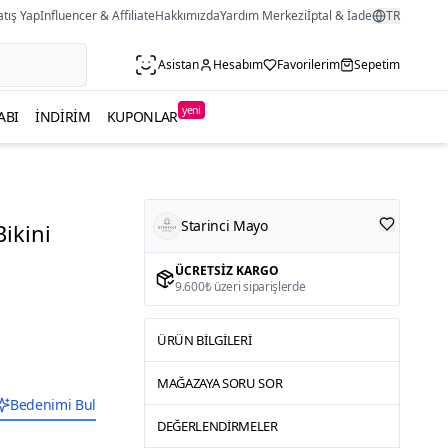
atış Yap
Influencer & Affiliate
Hakkımızda
Yardım Merkezi
İptal & İade
TR
Asistan
Hesabım
Favorilerim
Sepetim
yeni
ABI
İNDIRIM
KUPONLAR
Starinci Mayo
Bikini
ÜCRETSIZ KARGO
9.600₺ üzeri siparişlerde
ÜRÜN BILGILERI
MAĞAZAYA SORU SOR
Bedenimi Bul
DEĞERLENDIRMELER