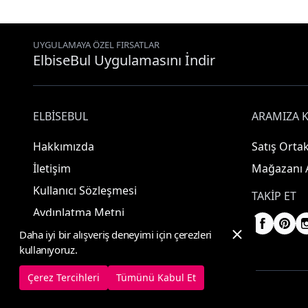
UYGULAMAYA ÖZEL FIRSATLAR
ElbiseBul Uygulamasını İndir
ELBISEBUL
ARAMIZA K
Hakkımızda
Satış Ortak
İletişim
Mağazanı 
Kullanıcı Sözleşmesi
TAKIP ET
Aydınlatma Metni
Daha iyi bir alışveriş deneyimi için çerezleri
kullanıyoruz.
Çerez Tercihleri
Tümünü Kabul Et
© 2025 ElbiseBul -
Her Hakkı Saklıdır