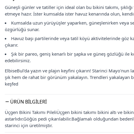
Güneşli günler ve tatiller için ideal olan bu bikini takımı, şıklığ
etmeye hazır. İster kumsalda ister havuz kenarında olun, kendi
Kumsalda uzun yürüyüşler yaparken, güneşlenirken veya s
özgürlüğü sunar.
Havuz başı partilerinde veya tatil köyü aktivitelerinde göz ka
çıkarır.
Şık bir pareo, geniş kenarlı bir şapka ve güneş gözlüğü il
edebilirsiniz.
ElbiseBul'da yazın ve plajın keyfini çıkarın! Starinci Mayo'nun lac
şık hem de rahat bir görünüm yakalayın. Trendleri yakalayan bu g
keşfed
ÜRÜN BILGILERI
Üçgen Bikini Takımı PileliÜçgen bikini takımı bikini altı ve bik
astarlıdır.Göğüs pedi çıkarılabilir.Bağlamalı olduğundan beden
starinci için üretilmiştir.