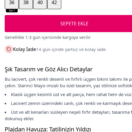
36
38
40
42
Son 1
SEPETE EKLE
Genellikle 1-3 gün içerisinde kargoya verilir
Kolay İade
14 gün içinde şartsız ve kolay iade.
Şık Tasarım ve Göz Alıcı Detaylar
Bu lacivert, çok renkli desenli ve fırfırlı üçgen bikini takımı il
çekin. Starinci Mayo imzalı bu özel tasarım, yaz stilinize sofisti
Klasik üçgen kesimli üst ve alt parça, hem rahat hem de vücu
Lacivert zemin üzerindeki canlı, çok renkli ve karmaşık desen
Üst ve alt kenarları süsleyen neşeli fırfır detayları, tasarıma
dokunuş ekler.
Plajdan Havuza: Tatilinizin Yıldızı