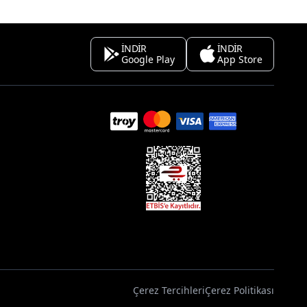
İNDİR
İNDİR
Google Play
App Store
Çerez Tercihleri
Çerez Politikası