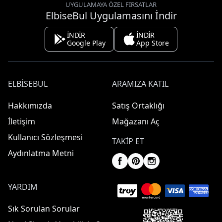
UYGULAMAYA ÖZEL FIRSATLAR
ElbiseBul Uygulamasını İndir
İNDİR
İNDİR
Google Play
App Store
ELBISEBUL
ARAMIZA KATIL
Hakkımızda
Satış Ortaklığı
İletişim
Mağazanı Aç
Kullanıcı Sözleşmesi
TAKIP ET
Aydınlatma Metni
YARDIM
Sık Sorulan Sorular