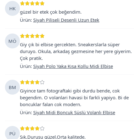
HK
güzel bir etek çok beğendim.
Ürün
:
Siyah Piliseli Desenli Uzun Etek
MÖ
Giy çık bi elbise gercekten. Sneakerslarla süper
duruyo. Okula, arkadaş gezmesine her yere giyerim.
Çok pratik.
Ürün
:
Siyah Polo Yaka Kısa Kollu Midi Elbise
BM
Giyince tam fotograftaki gibi durdu bende, cok
begendim. O volanlari havasi bi farkli yapiyo. Bi de
boncuklar falan cok modern.
Ürün
:
Siyah Midi Boncuk Süslü Volanlı Elbise
PÜ
Şık.Duruşu güzel.Orta kalitede.