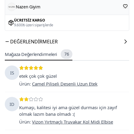
Nazen Giyim
ÜCRETSIZ KARGO
9.600₺ üzeri siparişlerde
DEĞERLENDIRMELER
Mağaza Değerlendirmeleri
76
IS
etek çok çok güzel
Ürün
:
Camel Piliseli Desenli Uzun Etek
ID
Kumaşı, kalitesi iyi ama güzel durması için zayıf
olmak lazım bana olmadı :(
Ürün
:
Vizon Yırtmaçlı Truvakar Kol Midi Elbise