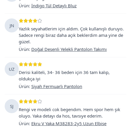
Ürün
:
İndigo Tül Detaylı Bluz
JN
Yazlık seyahatlerim için aldım. Çok kullanışlı duruyo.
Sadece rengi biraz daha açık beklerdim ama yine de
güzel.
Ürün
:
Doğal Desenli Yelekli Pantolon Takımı
UZ
Derisi kaliteli, 34- 36 beden için 36 tam kalıp,
oldukça iyi
Ürün
:
Siyah Fermuarlı Pantolon
SJ
Rengi ve modeli cok begendım. Hem spor hem şık
oluyo. Yaka detayı da hos, tavsıye ederim.
Ürün
:
Ekru V Yaka M38283-2y5 Uzun Elbise