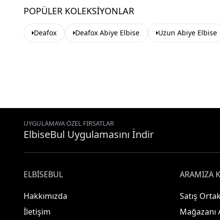
POPÜLER KOLEKSIYONLAR
Deafox
Deafox Abiye Elbise
Uzun Abiye Elbise
UYGULAMAYA ÖZEL FIRSATLAR
ElbiseBul Uygulamasını İndir
ELBISEBUL
ARAMIZA K
Hakkımızda
Satış Ortak
İletişim
Mağazanı 