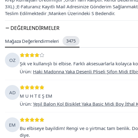
3XL) ;E-Faturanız Kayıtlı Mail Adresinize Gönderim Sağlanmak
Teslim Edilmektedir ;Manken Üzerindeki S Bedendir.
DEĞERLENDIRMELER
Mağaza Değerlendirmeleri
3475
OZ
Şık ve kullanışlı bi elbise. Farklı aksesuarlarla kolayca 
Ürün
:
Haki Madonna Yaka Desenli Pliseli Şifon Midi Elbi
AD
M U H T E Ş EM
Ürün
:
Yeşil Balon Kol Bisiklet Yaka Basic Midi Boy İthal
EM
Bu elbiseye bayildim! Rengi ve o yirtmac tam benlik. 
diye.