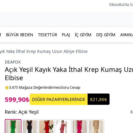
ElbiseBul'da S
M
BÜYÜK BEDEN
TESETTÜR
PLAJ
İÇ GIYIM
DIŞ GIYIM
AYAKK
ayık Yaka İthal Krep Kumaş Uzun Abiye Elbise
DEAFOX
Açık Yeşil Kayık Yaka İthal Krep Kumaş U
Elbise
3.475 Mağaza Değerlendirmesi
Soru Cevap
599,90₺
DİĞER PAZARYERLERİNDE
821,86₺
Renk
:
Açık Yeşil
6