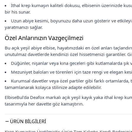
İthal krep kumaşın kaliteli dokusu, elbisenin üzerinizde ku
bir his sunar.
Uzun abiye kesimi, boyunuzu daha uzun gösterir ve etkileyici,
yaratmanızı sağlar.
Özel Anlarınızın Vazgeçilmezi
Bu açık yeşil abiye elbise, hayatınızdaki en özel anları taçlandır
unutulmaz davetlerde kendinizi özel hissetmenizi garantiler. Gi
Düğünler, nişanlar veya kına geceleri gibi kutlamalarda şık
Mezuniyet baloları ve törenleri için taze rengi ve elegan kesi
Kurumsal davetler veya özel partiler gibi farklı ortamlarda,
tamamlanarak kolayca stilinize adapte edilebilir.
ElbiseBul'da Deafox markalı açık yeşil kayık yaka ithal krep ku
tasarımıyla her davette göz kamaştırın.
ÜRÜN BILGILERI
Krep Kumaştan Üretilmiştir ;Ürün Tam Kalıptır. Kendi Bedenini