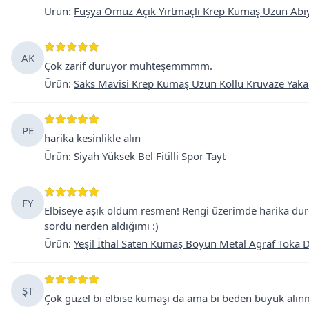
Ürün
:
Fuşya Omuz Açık Yırtmaçlı Krep Kumaş Uzun Abiy
AK
Çok zarif duruyor muhteşemmmm.
Ürün
:
Saks Mavisi Krep Kumaş Uzun Kollu Kruvaze Yaka 
PE
harika kesinlikle alın
Ürün
:
Siyah Yüksek Bel Fitilli Spor Tayt
FY
Elbiseye aşık oldum resmen! Rengi üzerimde harika durdu,
sordu nerden aldığımı :)
Ürün
:
Yeşil İthal Saten Kumaş Boyun Metal Agraf Toka De
ŞT
Çok güzel bi elbise kumaşı da ama bi beden büyük alınm