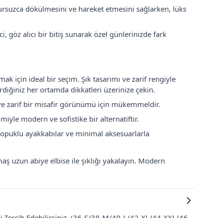
sursuzca dökülmesini ve hareket etmesini sağlarken, lüks
 göz alıcı bir bitiş sunarak özel günlerinizde fark
mak için ideal bir seçim. Şık tasarımı ve zarif rengiyle
rdiğiniz her ortamda dikkatleri üzerinize çekin.
 ve zarif bir misafir görünümü için mükemmeldir.
miyle modern ve sofistike bir alternatiftir.
 topuklu ayakkabılar ve minimal aksesuarlarla
maş uzun abiye elbise ile şıklığı yakalayın. Modern
zi Tercih Edebilirsiniz. (36-S/38-M/40-L/42-XL/44-XXL/46-