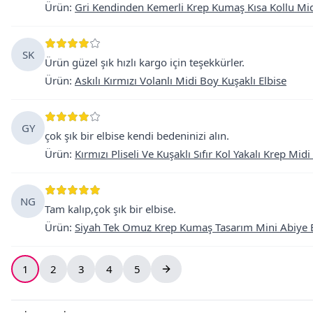
Ürün
:
Gri Kendinden Kemerli Krep Kumaş Kısa Kollu Mid
SK
Ürün güzel şık hızlı kargo için teşekkürler.
Ürün
:
Askılı Kırmızı Volanlı Midi Boy Kuşaklı Elbise
GY
çok şık bir elbise kendi bedeninizi alın.
Ürün
:
Kırmızı Pliseli Ve Kuşaklı Sıfır Kol Yakalı Krep Midi
NG
Tam kalıp,çok şık bir elbise.
Ürün
:
Siyah Tek Omuz Krep Kumaş Tasarım Mini Abiye E
1
2
3
4
5