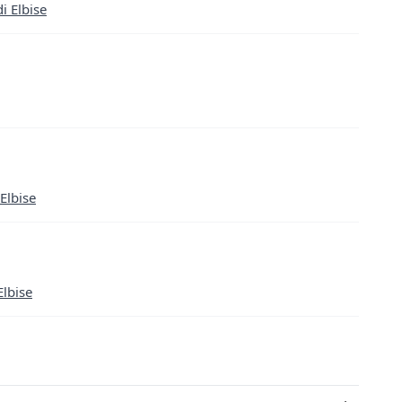
i Elbise
 Elbise
lbise