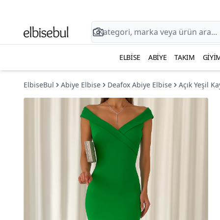
ELBISE
ABIYE
TAKIM
GIYI
ElbiseBul
Abiye Elbise
Deafox Abiye Elbise
Açık Yeşil K