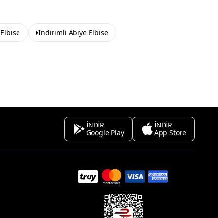
 Elbise
İndirimli Abiye Elbise
İNDİR
İNDİR
Google Play
App Store