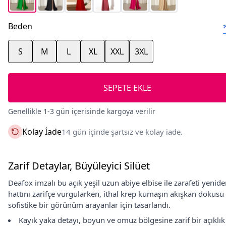
Beden
S
M
L
XL
XXL
3XL
SEPETE EKLE
Genellikle 1-3 gün içerisinde kargoya verilir
Kolay İade
14 gün içinde şartsız ve kolay iade.
Zarif Detaylar, Büyüleyici Silüet
Deafox imzalı bu açık yeşil uzun abiye elbise ile zarafeti yen
hattını zarifçe vurgularken, ithal krep kumaşın akışkan dokusu
sofistike bir görünüm arayanlar için tasarlandı.
Kayık yaka detayı, boyun ve omuz bölgesine zarif bir açıklık 