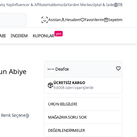
atış Yap
Influencer & Affiliate
Hakkımızda
Yardım Merkezi
İptal & İade
TR
Asistan
Hesabım
Favorilerim
Sepetim
yeni
ABI
İNDIRIM
KUPONLAR
Deafox
zun Abiye
ÜCRETSIZ KARGO
9.600₺ üzeri siparişlerde
ÜRÜN BILGILERI
 Renk Seçeneği
MAĞAZAYA SORU SOR
DEĞERLENDIRMELER