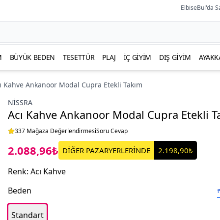
ElbiseBul'da S
M
BÜYÜK BEDEN
TESETTÜR
PLAJ
İÇ GIYIM
DIŞ GIYIM
AYAKK
ı Kahve Ankanoor Modal Cupra Etekli Takım
NISSRA
Acı Kahve Ankanoor Modal Cupra Etekli T
337 Mağaza Değerlendirmesi
Soru Cevap
2.088,96₺
DİĞER PAZARYERLERİNDE
2.198,90₺
Renk
:
Acı Kahve
Beden
Standart