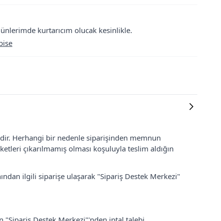
günlerimde kurtarıcım olucak kesinlikle.
bise
lidir. Herhangi bir nedenle siparişinden memnun
ketleri çıkarılmamış olması koşuluyla teslim aldığın
ından ilgili siparişe ulaşarak "Sipariş Destek Merkezi"
an "Sipariş Destek Merkezi"'nden iptal talebi