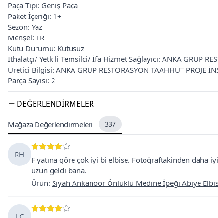
Paça Tipi: Geniş Paça
Paket İçeriği: 1+
Sezon: Yaz
Menşei: TR
Kutu Durumu: Kutusuz
İthalatçı/ Yetkili Temsilci/ İfa Hizmet Sağlayıcı: ANKA GRUP
Üretici Bilgisi: ANKA GRUP RESTORASYON TAAHHÜT PROJE İNŞA
Parça Sayısı: 2
DEĞERLENDIRMELER
Mağaza Değerlendirmeleri
337
RH
Fiyatına göre çok iyi bi elbise. Fotoğraftakinden daha iy
uzun geldi bana.
Ürün
:
Siyah Ankanoor Önlüklü Medine İpeği Abiye Elbi
LC