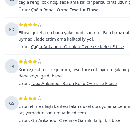
çağla rengi cok hoş. sade ama şık bir parca. biraz uzun
Ürün
:
Çağla Robalı Örme Tesettür Elbise
FD
Elbise guzel ama bana yakismadı sanirim. Ben biraz da
uymadı. iade ettim ama kalitesi iyiydi.
Ürün
:
Çağla Ankanoor Önlüklü Oversize Keten Elbise
FR
Kumaşı kalitesi begendim, tesetture cok uygun. Şık bir 
daha koyu geldi bana.
Ürün
:
Taba Ankanoor Balon Kollu Oversize Elbise
GS
Ürün elime ulaştı kalitesi falan guzel duruyo ama beni
taşıyamadım sanırım iade edicem.
Ürün
:
Gri Ankanoor Oversize Garnılı Iki İplik Elbise