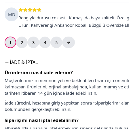
MD
Rengiyle duruşu çok asil. Kumaşı da baya kaliteli. Özel 
Ürün
:
Kahverengi Ankanoor Robalı Büzgülü Oversize El
1
2
3
4
5
İADE & İPTAL
Ürünlerimi nasıl iade ederim?
Müşterilerimizin memnuniyeti ve beklentileri bizim için önem
kalmazsan ürünlerini; orjinal ambalajında, kullanılmamış ve eti
tarihten itibaren 14 gün içinde iade edebilirsin.
İade sürecini, hesabına giriş yaptıktan sonra "Siparişlerim" alan
bölümünden gerçekleştirebilirsin.
Siparişimi nasıl iptal edebilirim?
ElbiseBul'da siparişini iptal etmek için sipariş detayında bulun