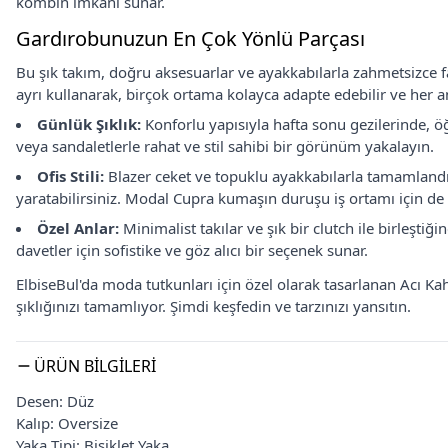
kombin imkanı sunar.
Gardırobunuzun En Çok Yönlü Parçası
Bu şık takım, doğru aksesuarlar ve ayakkabılarla zahmetsizce fa
ayrı kullanarak, birçok ortama kolayca adapte edebilir ve her anı
Günlük Şıklık:
Konforlu yapısıyla hafta sonu gezilerinde, ö
veya sandaletlerle rahat ve stil sahibi bir görünüm yakalayın.
Ofis Stili:
Blazer ceket ve topuklu ayakkabılarla tamamlandı
yaratabilirsiniz. Modal Cupra kumaşın duruşu iş ortamı için d
Özel Anlar:
Minimalist takılar ve şık bir clutch ile birleşti
davetler için sofistike ve göz alıcı bir seçenek sunar.
ElbiseBul'da moda tutkunları için özel olarak tasarlanan Acı K
şıklığınızı tamamlıyor. Şimdi keşfedin ve tarzınızı yansıtın.
ÜRÜN BILGILERI
Desen: Düz
Kalıp: Oversize
Yaka Tipi: Bisiklet Yaka