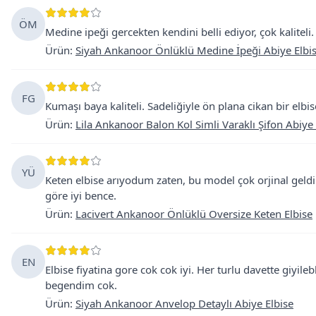
ÖM
Medine ipeği gercekten kendini belli ediyor, çok kaliteli.
Ürün
:
Siyah Ankanoor Önlüklü Medine İpeği Abiye Elbi
FG
Kumaşı baya kaliteli. Sadeliğiyle ön plana cikan bir elbis
Ürün
:
Lila Ankanoor Balon Kol Simli Varaklı Şifon Abiye 
YÜ
Keten elbise arıyodum zaten, bu model çok orjinal geldi.
göre iyi bence.
Ürün
:
Lacivert Ankanoor Önlüklü Oversize Keten Elbise
EN
Elbise fiyatina gore cok cok iyi. Her turlu davette giyileb
begendim cok.
Ürün
:
Siyah Ankanoor Anvelop Detaylı Abiye Elbise