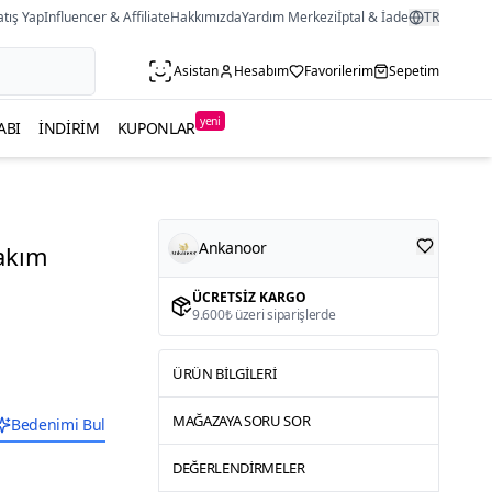
atış Yap
Influencer & Affiliate
Hakkımızda
Yardım Merkezi
İptal & İade
TR
Asistan
Hesabım
Favorilerim
Sepetim
yeni
ABI
İNDIRIM
KUPONLAR
Ankanoor
akım
ÜCRETSIZ KARGO
9.600₺ üzeri siparişlerde
ÜRÜN BILGILERI
MAĞAZAYA SORU SOR
Bedenimi Bul
DEĞERLENDIRMELER