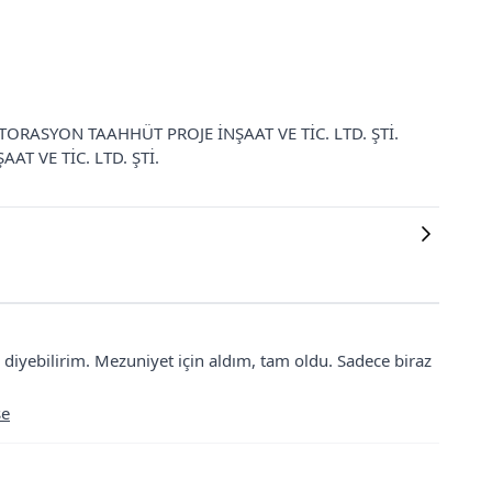
 RESTORASYON TAAHHÜT PROJE İNŞAAT VE TİC. LTD. ŞTİ.
AT VE TİC. LTD. ŞTİ.
i diyebilirim. Mezuniyet için aldım, tam oldu. Sadece biraz
se