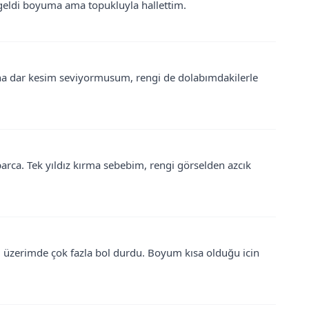
 geldi boyuma ama topukluyla hallettim.
ha dar kesim seviyormusum, rengi de dolabımdakilerle
parca. Tek yıldız kırma sebebim, rengi görselden azcık
m üzerimde çok fazla bol durdu. Boyum kısa olduğu icin