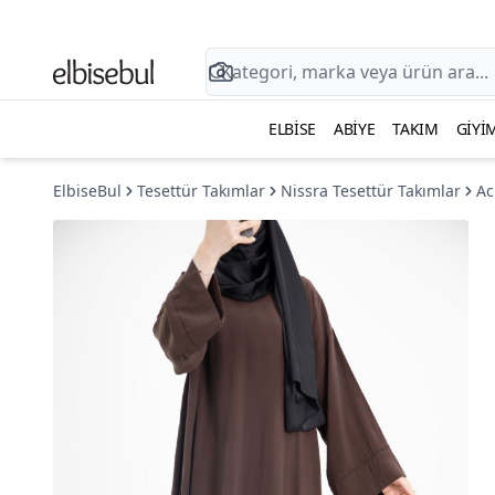
ELBISE
ABIYE
TAKIM
GIYI
ElbiseBul
Tesettür Takımlar
Nissra Tesettür Takımlar
Ac