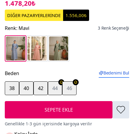
1.478,20₺
DİĞER PAZARYERLERİNDE
1.556,00₺
Renk
:
Mavi
3 Renk Seçeneği
Beden
Bedenimi Bul
38
40
42
44
46
SEPETE EKLE
Genellikle 1-3 gün içerisinde kargoya verilir
Kolay İade