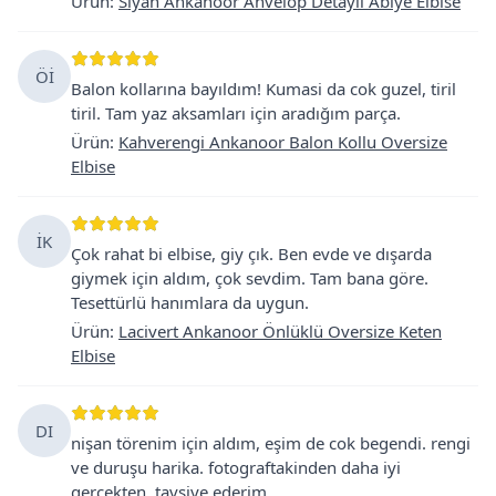
Ürün
:
Siyah Ankanoor Anvelop Detaylı Abiye Elbise
Öİ
Balon kollarına bayıldım! Kumasi da cok guzel, tiril
tiril. Tam yaz aksamları için aradığım parça.
Ürün
:
Kahverengi Ankanoor Balon Kollu Oversize
Elbise
İK
Çok rahat bi elbise, giy çık. Ben evde ve dışarda
giymek için aldım, çok sevdim. Tam bana göre.
Tesettürlü hanımlara da uygun.
Ürün
:
Lacivert Ankanoor Önlüklü Oversize Keten
Elbise
DI
nişan törenim için aldım, eşim de cok begendi. rengi
ve duruşu harika. fotograftakinden daha iyi
gercekten. tavsiye ederim.