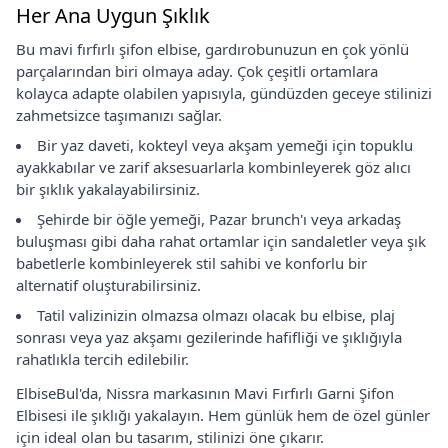
Her Ana Uygun Şıklık
Bu mavi fırfırlı şifon elbise, gardırobunuzun en çok yönlü
parçalarından biri olmaya aday. Çok çeşitli ortamlara
kolayca adapte olabilen yapısıyla, gündüzden geceye stilinizi
zahmetsizce taşımanızı sağlar.
Bir yaz daveti, kokteyl veya akşam yemeği için topuklu
ayakkabılar ve zarif aksesuarlarla kombinleyerek göz alıcı
bir şıklık yakalayabilirsiniz.
Şehirde bir öğle yemeği, Pazar brunch'ı veya arkadaş
buluşması gibi daha rahat ortamlar için sandaletler veya şık
babetlerle kombinleyerek stil sahibi ve konforlu bir
alternatif oluşturabilirsiniz.
Tatil valizinizin olmazsa olmazı olacak bu elbise, plaj
sonrası veya yaz akşamı gezilerinde hafifliği ve şıklığıyla
rahatlıkla tercih edilebilir.
ElbiseBul'da, Nissra markasının Mavi Fırfırlı Garni Şifon
Elbisesi ile şıklığı yakalayın. Hem günlük hem de özel günler
için ideal olan bu tasarım, stilinizi öne çıkarır.