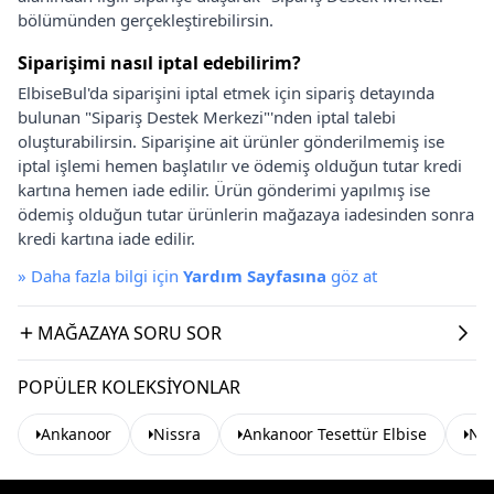
bölümünden gerçekleştirebilirsin.
Siparişimi nasıl iptal edebilirim?
ElbiseBul'da siparişini iptal etmek için sipariş detayında
bulunan "Sipariş Destek Merkezi"'nden iptal talebi
oluşturabilirsin. Siparişine ait ürünler gönderilmemiş ise
iptal işlemi hemen başlatılır ve ödemiş olduğun tutar kredi
kartına hemen iade edilir. Ürün gönderimi yapılmış ise
ödemiş olduğun tutar ürünlerin mağazaya iadesinden sonra
kredi kartına iade edilir.
»
Daha fazla bilgi için
Yardım Sayfasına
göz at
MAĞAZAYA SORU SOR
POPÜLER KOLEKSIYONLAR
Ankanoor
Nissra
Ankanoor Tesettür Elbise
Nis