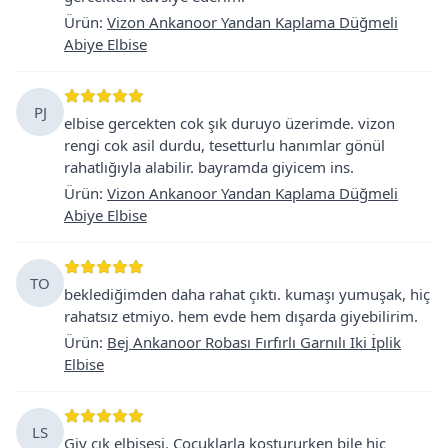
Ürün
:
Vizon Ankanoor Yandan Kaplama Düğmeli
Abiye Elbise
PJ
elbise gercekten cok şık duruyo üzerimde. vizon
rengi cok asil durdu, tesetturlu hanımlar gönül
rahatlığıyla alabilir. bayramda giyicem ins.
Ürün
:
Vizon Ankanoor Yandan Kaplama Düğmeli
Abiye Elbise
TO
beklediğimden daha rahat çıktı. kumaşı yumuşak, hiç
rahatsız etmiyo. hem evde hem dışarda giyebilirim.
Ürün
:
Bej Ankanoor Robası Fırfırlı Garnılı Iki İplik
Elbise
LS
Giy çık elbisesi. Çocuklarla koştururken bile hiç