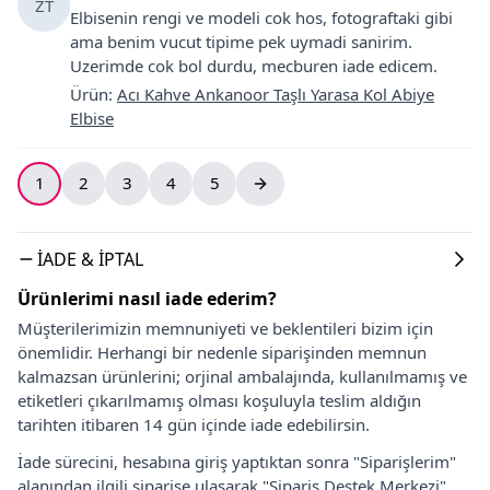
ZT
Elbisenin rengi ve modeli cok hos, fotograftaki gibi
ama benim vucut tipime pek uymadi sanirim.
Uzerimde cok bol durdu, mecburen iade edicem.
Ürün
:
Acı Kahve Ankanoor Taşlı Yarasa Kol Abiye
Elbise
1
2
3
4
5
İADE & İPTAL
Ürünlerimi nasıl iade ederim?
Müşterilerimizin memnuniyeti ve beklentileri bizim için
önemlidir. Herhangi bir nedenle siparişinden memnun
kalmazsan ürünlerini; orjinal ambalajında, kullanılmamış ve
etiketleri çıkarılmamış olması koşuluyla teslim aldığın
tarihten itibaren 14 gün içinde iade edebilirsin.
İade sürecini, hesabına giriş yaptıktan sonra "Siparişlerim"
alanından ilgili siparişe ulaşarak "Sipariş Destek Merkezi"