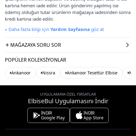
kartına hemen iade edilir. Ürün gönderimi yapılmış ise
ödemiş olduğun tutar ürünlerin mağazaya iadesinden sonra
kredi kartına iade edilir.
»
Daha fazla bilgi için
Yardım Sayfasına
göz at
MAĞAZAYA SORU SOR
POPÜLER KOLEKSIYONLAR
Ankanoor
Nissra
Ankanoor Tesettür Elbise
Nis
UYGULAMAYA ÖZEL FIRSATLAR
ElbiseBul Uygulamasını İndir
İNDİR
İNDİR
Google Play
App Store