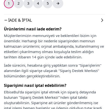
1
2
3
4
5
İADE & İPTAL
Ürünlerimi nasıl iade ederim?
Müşterilerimizin memnuniyeti ve beklentileri bizim için
önemlidir. Herhangi bir nedenle siparişinden memnun
kalmazsan ürünlerini; orjinal ambalajında, kullanılmamış ve
etiketleri çıkarılmamış olması koşuluyla teslim aldığın
tarihten itibaren 14 gün içinde iade edebilirsin.
İade sürecini, hesabına giriş yaptıktan sonra "Siparişlerim"
alanından ilgili siparişe ulaşarak "Sipariş Destek Merkezi"
bölümünden gerçekleştirebilirsin.
Siparişimi nasıl iptal edebilirim?
ElbiseBul'da siparişini iptal etmek için sipariş detayında
bulunan "Sipariş Destek Merkezi"'nden iptal talebi
oluşturabilirsin. Siparişine ait ürünler gönderilmemiş ise
iptal işlemi hemen başlatılır ve ödemiş olduğun tutar kredi