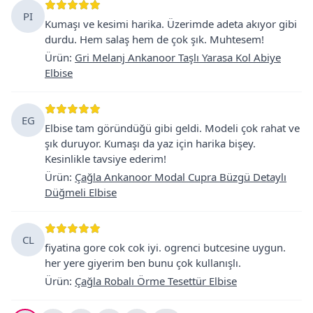
PI
Kumaşı ve kesimi harika. Üzerimde adeta akıyor gibi
durdu. Hem salaş hem de çok şık. Muhtesem!
Ürün
:
Gri Melanj Ankanoor Taşlı Yarasa Kol Abiye
Elbise
EG
Elbise tam göründüğü gibi geldi. Modeli çok rahat ve
şık duruyor. Kumaşı da yaz için harika bişey.
Kesinlikle tavsiye ederim!
Ürün
:
Çağla Ankanoor Modal Cupra Büzgü Detaylı
Düğmeli Elbise
CL
fiyatina gore cok cok iyi. ogrenci butcesine uygun.
her yere giyerim ben bunu çok kullanışlı.
Ürün
:
Çağla Robalı Örme Tesettür Elbise