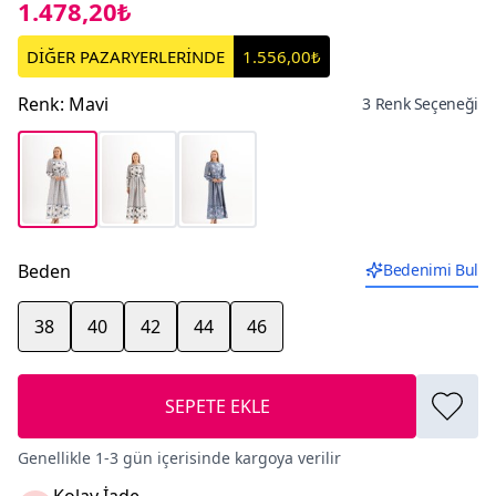
1.478,20₺
DİĞER PAZARYERLERİNDE
1.556,00₺
Renk
:
Mavi
3 Renk Seçeneği
Beden
Bedenimi Bul
38
40
42
44
46
SEPETE EKLE
Genellikle 1-3 gün içerisinde kargoya verilir
Kolay İade