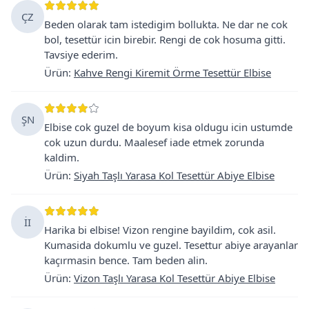
ÇZ
Beden olarak tam istedigim bollukta. Ne dar ne cok
bol, tesettür icin birebir. Rengi de cok hosuma gitti.
Tavsiye ederim.
Ürün
:
Kahve Rengi Kiremit Örme Tesettür Elbise
ŞN
Elbise cok guzel de boyum kisa oldugu icin ustumde
cok uzun durdu. Maalesef iade etmek zorunda
kaldim.
Ürün
:
Siyah Taşlı Yarasa Kol Tesettür Abiye Elbise
İI
Harika bi elbise! Vizon rengine bayildim, cok asil.
Kumasida dokumlu ve guzel. Tesettur abiye arayanlar
kaçırmasin bence. Tam beden alin.
Ürün
:
Vizon Taşlı Yarasa Kol Tesettür Abiye Elbise