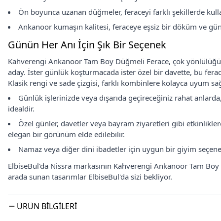
Ön boyunca uzanan düğmeler, feraceyi farklı şekillerde kull
Ankanoor kumaşın kalitesi, feraceye eşsiz bir döküm ve gün 
Günün Her Anı İçin Şık Bir Seçenek
Kahverengi Ankanoor Tam Boy Düğmeli Ferace, çok yönlülüğü
aday. İster günlük koşturmacada ister özel bir davette, bu ferac
Klasik rengi ve sade çizgisi, farklı kombinlere kolayca uyum sağ
Günlük işlerinizde veya dışarıda geçireceğiniz rahat anlarda, 
idealdir.
Özel günler, davetler veya bayram ziyaretleri gibi etkinlikl
elegan bir görünüm elde edilebilir.
Namaz veya diğer dini ibadetler için uygun bir giyim seçene
ElbiseBul'da Nissra markasının Kahverengi Ankanoor Tam Boy Dü
arada sunan tasarımlar ElbiseBul'da sizi bekliyor.
ÜRÜN BILGILERI