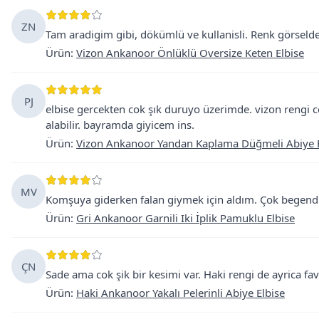
ZN
Tam aradigim gibi, dökümlü ve kullanisli. Renk görselde
Ürün
:
Vizon Ankanoor Önlüklü Oversize Keten Elbise
PJ
elbise gercekten cok şık duruyo üzerimde. vizon rengi co
alabilir. bayramda giyicem ins.
Ürün
:
Vizon Ankanoor Yandan Kaplama Düğmeli Abiye E
MV
Komşuya giderken falan giymek için aldım. Çok begendi
Ürün
:
Gri Ankanoor Garnili Iki İplik Pamuklu Elbise
ÇN
Sade ama cok şik bir kesimi var. Haki rengi de ayrica fa
Ürün
:
Haki Ankanoor Yakalı Pelerinli Abiye Elbise