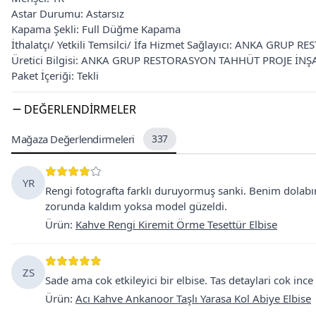
Astar Durumu: Astarsız
Kapama Şekli: Full Düğme Kapama
İthalatçı/ Yetkili Temsilci/ İfa Hizmet Sağlayıcı: ANKA GRUP
Üretici Bilgisi: ANKA GRUP RESTORASYON TAHHÜT PROJE İNŞAA
Paket İçeriği: Tekli
DEĞERLENDIRMELER
Mağaza Değerlendirmeleri
337
YR
Rengi fotografta farklı duruyormuş sanki. Benim dola
zorunda kaldım yoksa model güzeldi.
Ürün
:
Kahve Rengi Kiremit Örme Tesettür Elbise
ZS
Sade ama cok etkileyici bir elbise. Tas detaylari cok in
Ürün
:
Acı Kahve Ankanoor Taşlı Yarasa Kol Abiye Elbise