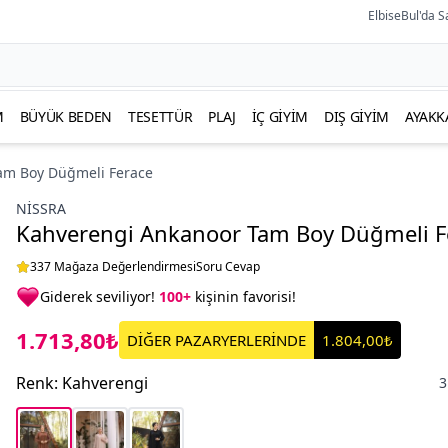
ElbiseBul'da S
M
BÜYÜK BEDEN
TESETTÜR
PLAJ
İÇ GIYIM
DIŞ GIYIM
AYAKK
am Boy Düğmeli Ferace
NISSRA
Kahverengi Ankanoor Tam Boy Düğmeli F
337 Mağaza Değerlendirmesi
Soru Cevap
Giderek seviliyor!
100+
kişinin favorisi!
1.713,80₺
DİĞER PAZARYERLERİNDE
1.804,00₺
Renk
:
Kahverengi
3