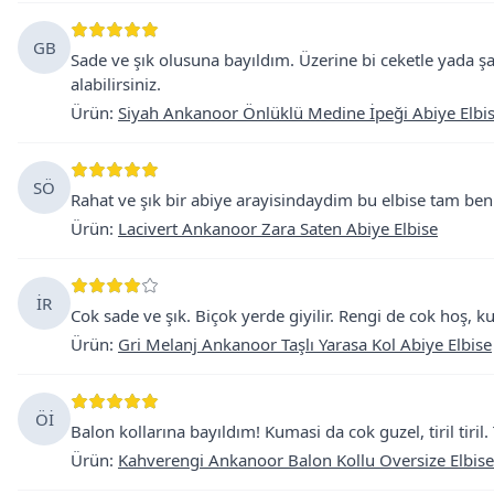
GB
Sade ve şık olusuna bayıldım. Üzerine bi ceketle yada şa
alabilirsiniz.
Ürün
:
Siyah Ankanoor Önlüklü Medine İpeği Abiye Elbi
SÖ
Rahat ve şık bir abiye arayisindaydim bu elbise tam beni
Ürün
:
Lacivert Ankanoor Zara Saten Abiye Elbise
İR
Cok sade ve şık. Biçok yerde giyilir. Rengi de cok hoş, ku
Ürün
:
Gri Melanj Ankanoor Taşlı Yarasa Kol Abiye Elbise
Öİ
Balon kollarına bayıldım! Kumasi da cok guzel, tiril tiri
Ürün
:
Kahverengi Ankanoor Balon Kollu Oversize Elbise