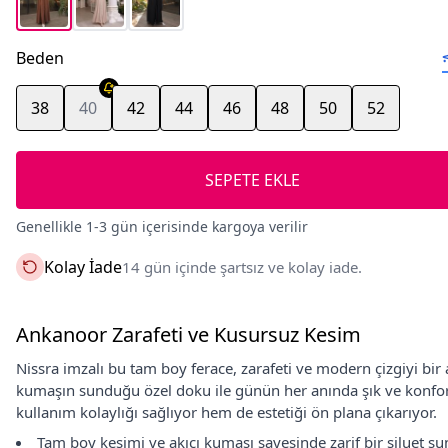
Beden
38
40
42
44
46
48
50
52
SEPETE EKLE
Genellikle 1-3 gün içerisinde kargoya verilir
Kolay İade
14 gün içinde şartsız ve kolay iade.
Ankanoor Zarafeti ve Kusursuz Kesim
Nissra imzalı bu tam boy ferace, zarafeti ve modern çizgiyi bir
kumaşın sunduğu özel doku ile günün her anında şık ve konfo
kullanım kolaylığı sağlıyor hem de estetiği ön plana çıkarıyor.
Tam boy kesimi ve akıcı kumaşı sayesinde zarif bir siluet su