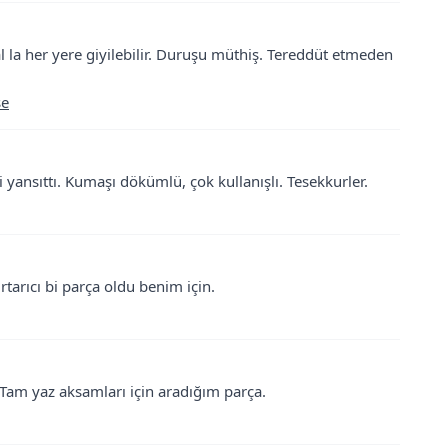
l la her yere giyilebilir. Duruşu müthiş. Tereddüt etmeden
se
 yansıttı. Kumaşı dökümlü, çok kullanışlı. Tesekkurler.
rtarıcı bi parça oldu benim için.
l. Tam yaz aksamları için aradığım parça.