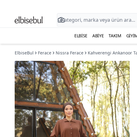
ELBISE
ABIYE
TAKIM
GIYI
ElbiseBul
Ferace
Nissra Ferace
Kahverengi Ankanoor T