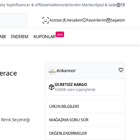
atış Yap
Influencer & Affiliate
Hakkımızda
Yardım Merkezi
İptal & İade
TR
Asistan
Hesabım
Favorilerim
Sepetim
yeni
ABI
İNDIRIM
KUPONLAR
Ankanoor
erace
ÜCRETSIZ KARGO
9.600₺ üzeri siparişlerde
ÜRÜN BILGILERI
 Renk Seçeneği
MAĞAZAYA SORU SOR
DEĞERLENDIRMELER