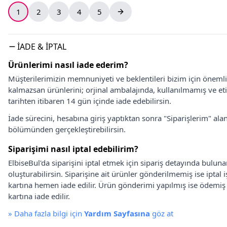
1
2
3
4
5
İADE & İPTAL
Ürünlerimi nasıl iade ederim?
Müşterilerimizin memnuniyeti ve beklentileri bizim için önem
kalmazsan ürünlerini; orjinal ambalajında, kullanılmamış ve eti
tarihten itibaren 14 gün içinde iade edebilirsin.
İade sürecini, hesabına giriş yaptıktan sonra "Siparişlerim" alan
bölümünden gerçekleştirebilirsin.
Siparişimi nasıl iptal edebilirim?
ElbiseBul'da siparişini iptal etmek için sipariş detayında bulun
oluşturabilirsin. Siparişine ait ürünler gönderilmemiş ise iptal
kartına hemen iade edilir. Ürün gönderimi yapılmış ise ödemi
kartına iade edilir.
»
Daha fazla bilgi için
Yardım Sayfasına
göz at