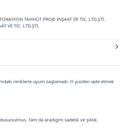
 RESTORASYON TAHHÜT PROJE İNŞAAT VE TİC. LTD.ŞTİ.
T VE TİC. LTD.ŞTİ.
bımdaki renklerle uyum saglamadı. O yüzden iade etmek
ce dusunulmus. Tam da aradigim sadelik ve şıklık.