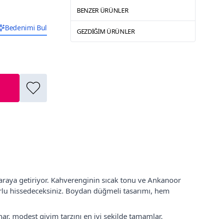
BENZER ÜRÜNLER
Bedenimi Bul
GEZDIĞIM ÜRÜNLER
 araya getiriyor. Kahverenginin sıcak tonu ve Ankanoor
rlu hissedeceksiniz. Boydan düğmeli tasarımı, hem
nar, modest giyim tarzını en iyi şekilde tamamlar.