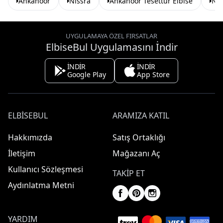
Ankanoor
Nissra
Ankanoor Tesettür Elbise
Nis
UYGULAMAYA ÖZEL FIRSATLAR
ElbiseBul Uygulamasını İndir
İNDİR
İNDİR
Google Play
App Store
ELBISEBUL
ARAMIZA KATIL
Hakkımızda
Satış Ortaklığı
İletişim
Mağazanı Aç
Kullanıcı Sözleşmesi
TAKIP ET
Aydınlatma Metni
YARDIM