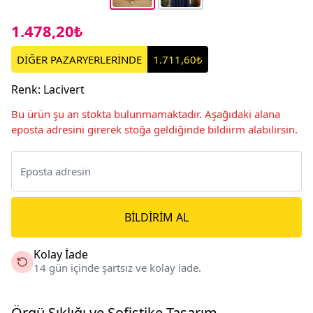
1.478,20₺
DİĞER PAZARYERLERİNDE
1.711,60₺
Renk
:
Lacivert
Bu ürün şu an stokta bulunmamaktadır. Aşağıdaki alana
eposta adresini girerek stoğa geldiğinde bildiirm alabilirsin.
BILDIRIM AL
Kolay İade
14 gün içinde şartsız ve kolay iade.
Örgü Şıklığı ve Sofistike Tasarım