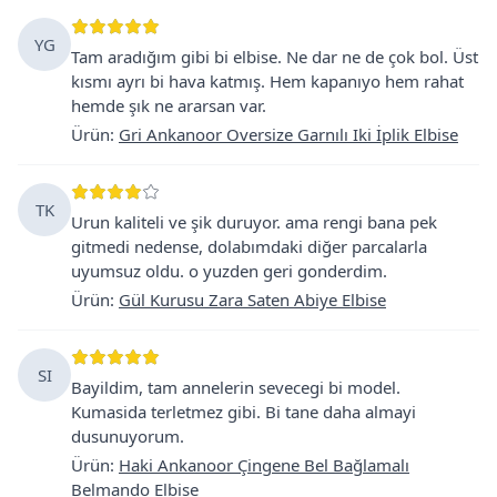
YG
Tam aradığım gibi bi elbise. Ne dar ne de çok bol. Üst
kısmı ayrı bi hava katmış. Hem kapanıyo hem rahat
hemde şık ne ararsan var.
Ürün
:
Gri Ankanoor Oversize Garnılı Iki İplik Elbise
TK
Urun kaliteli ve şik duruyor. ama rengi bana pek
gitmedi nedense, dolabımdaki diğer parcalarla
uyumsuz oldu. o yuzden geri gonderdim.
Ürün
:
Gül Kurusu Zara Saten Abiye Elbise
SI
Bayildim, tam annelerin sevecegi bi model.
Kumasida terletmez gibi. Bi tane daha almayi
dusunuyorum.
Ürün
:
Haki Ankanoor Çingene Bel Bağlamalı
Belmando Elbise