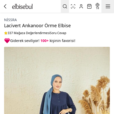
TR
NISSRA
Lacivert Ankanoor Örme Elbise
337 Mağaza Değerlendirmesi
Soru Cevap
Giderek seviliyor!
100+
kişinin favorisi!