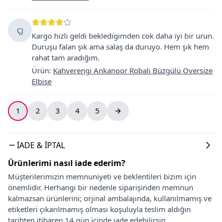
ÇJ
Kargo hizli geldi bekledigimden cok daha iyi bir urun.
Duruşu falan şık ama salaş da duruyo. Hem şık hem
rahat tam aradığım.
Ürün
:
Kahverengi Ankanoor Robalı Büzgülü Oversize
Elbise
1
2
3
4
5
İADE & İPTAL
Ürünlerimi nasıl iade ederim?
Müşterilerimizin memnuniyeti ve beklentileri bizim için
önemlidir. Herhangi bir nedenle siparişinden memnun
kalmazsan ürünlerini; orjinal ambalajında, kullanılmamış ve
etiketleri çıkarılmamış olması koşuluyla teslim aldığın
tarihten itibaren 14 gün içinde iade edebilirsin.