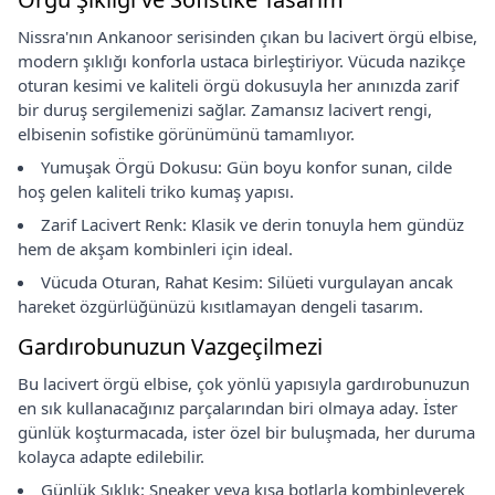
Nissra'nın Ankanoor serisinden çıkan bu lacivert örgü elbise,
modern şıklığı konforla ustaca birleştiriyor. Vücuda nazikçe
oturan kesimi ve kaliteli örgü dokusuyla her anınızda zarif
bir duruş sergilemenizi sağlar. Zamansız lacivert rengi,
elbisenin sofistike görünümünü tamamlıyor.
Yumuşak Örgü Dokusu: Gün boyu konfor sunan, cilde
hoş gelen kaliteli triko kumaş yapısı.
Zarif Lacivert Renk: Klasik ve derin tonuyla hem gündüz
hem de akşam kombinleri için ideal.
Vücuda Oturan, Rahat Kesim: Silüeti vurgulayan ancak
hareket özgürlüğünüzü kısıtlamayan dengeli tasarım.
Gardırobunuzun Vazgeçilmezi
Bu lacivert örgü elbise, çok yönlü yapısıyla gardırobunuzun
en sık kullanacağınız parçalarından biri olmaya aday. İster
günlük koşturmacada, ister özel bir buluşmada, her duruma
kolayca adapte edilebilir.
Günlük Şıklık: Sneaker veya kısa botlarla kombinleyerek