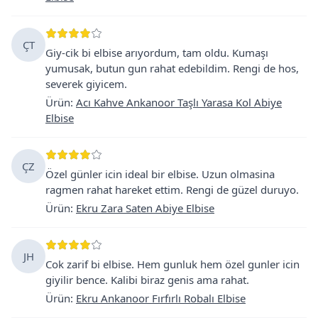
ÇT
Giy-cik bi elbise arıyordum, tam oldu. Kumaşı
yumusak, butun gun rahat edebildim. Rengi de hos,
severek giyicem.
Ürün
:
Acı Kahve Ankanoor Taşlı Yarasa Kol Abiye
Elbise
ÇZ
Özel günler icin ideal bir elbise. Uzun olmasina
ragmen rahat hareket ettim. Rengi de güzel duruyo.
Ürün
:
Ekru Zara Saten Abiye Elbise
JH
Cok zarif bi elbise. Hem gunluk hem özel gunler icin
giyilir bence. Kalibi biraz genis ama rahat.
Ürün
:
Ekru Ankanoor Fırfırlı Robalı Elbise