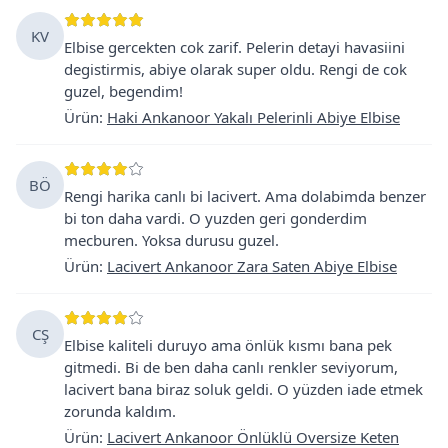
KV
Elbise gercekten cok zarif. Pelerin detayi havasiini
degistirmis, abiye olarak super oldu. Rengi de cok
guzel, begendim!
Ürün
:
Haki Ankanoor Yakalı Pelerinli Abiye Elbise
BÖ
Rengi harika canlı bi lacivert. Ama dolabimda benzer
bi ton daha vardi. O yuzden geri gonderdim
mecburen. Yoksa durusu guzel.
Ürün
:
Lacivert Ankanoor Zara Saten Abiye Elbise
CŞ
Elbise kaliteli duruyo ama önlük kısmı bana pek
gitmedi. Bi de ben daha canlı renkler seviyorum,
lacivert bana biraz soluk geldi. O yüzden iade etmek
zorunda kaldım.
Ürün
:
Lacivert Ankanoor Önlüklü Oversize Keten