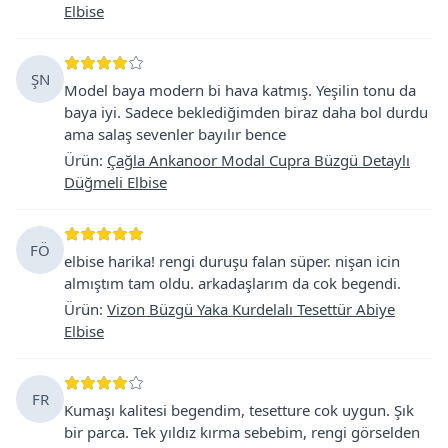
Elbise
ŞN
Model baya modern bi hava katmış. Yeşilin tonu da
baya iyi. Sadece beklediğimden biraz daha bol durdu
ama salaş sevenler bayılır bence
Ürün
:
Çağla Ankanoor Modal Cupra Büzgü Detaylı
Düğmeli Elbise
FÖ
elbise harika! rengi duruşu falan süper. nişan icin
almıştım tam oldu. arkadaşlarım da cok begendi.
Ürün
:
Vizon Büzgü Yaka Kurdelalı Tesettür Abiye
Elbise
FR
Kumaşı kalitesi begendim, tesetture cok uygun. Şık
bir parca. Tek yıldız kırma sebebim, rengi görselden