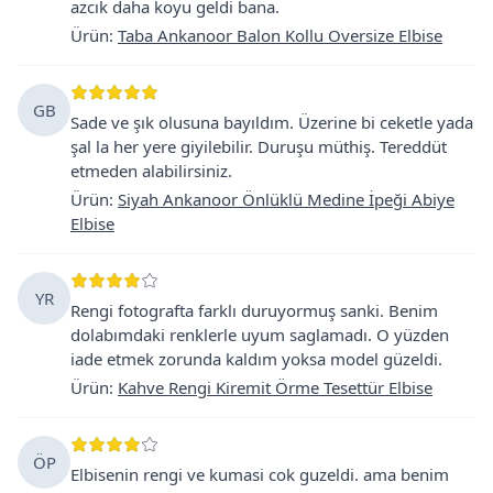
azcık daha koyu geldi bana.
Ürün
:
Taba Ankanoor Balon Kollu Oversize Elbise
GB
Sade ve şık olusuna bayıldım. Üzerine bi ceketle yada
şal la her yere giyilebilir. Duruşu müthiş. Tereddüt
etmeden alabilirsiniz.
Ürün
:
Siyah Ankanoor Önlüklü Medine İpeği Abiye
Elbise
YR
Rengi fotografta farklı duruyormuş sanki. Benim
dolabımdaki renklerle uyum saglamadı. O yüzden
iade etmek zorunda kaldım yoksa model güzeldi.
Ürün
:
Kahve Rengi Kiremit Örme Tesettür Elbise
ÖP
Elbisenin rengi ve kumasi cok guzeldi. ama benim