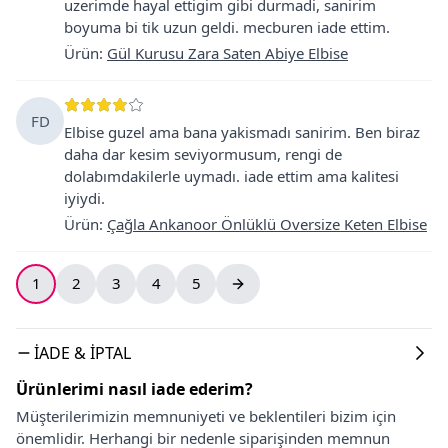
uzerimde hayal ettigim gibi durmadi, sanirim
boyuma bi tik uzun geldi. mecburen iade ettim.
Ürün
:
Gül Kurusu Zara Saten Abiye Elbise
FD
Elbise guzel ama bana yakismadı sanirim. Ben biraz
daha dar kesim seviyormusum, rengi de
dolabımdakilerle uymadı. iade ettim ama kalitesi
iyiydi.
Ürün
:
Çağla Ankanoor Önlüklü Oversize Keten Elbise
1
2
3
4
5
İADE & İPTAL
Ürünlerimi nasıl iade ederim?
Müşterilerimizin memnuniyeti ve beklentileri bizim için
önemlidir. Herhangi bir nedenle siparişinden memnun