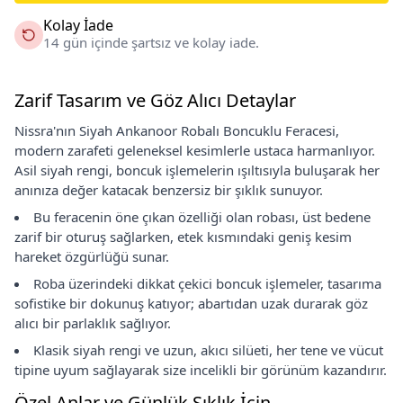
Kolay İade
14 gün içinde şartsız ve kolay iade.
Zarif Tasarım ve Göz Alıcı Detaylar
Nissra'nın Siyah Ankanoor Robalı Boncuklu Feracesi,
modern zarafeti geleneksel kesimlerle ustaca harmanlıyor.
Asil siyah rengi, boncuk işlemelerin ışıltısıyla buluşarak her
anınıza değer katacak benzersiz bir şıklık sunuyor.
Bu feracenin öne çıkan özelliği olan robası, üst bedene
zarif bir oturuş sağlarken, etek kısmındaki geniş kesim
hareket özgürlüğü sunar.
Roba üzerindeki dikkat çekici boncuk işlemeler, tasarıma
sofistike bir dokunuş katıyor; abartıdan uzak durarak göz
alıcı bir parlaklık sağlıyor.
Klasik siyah rengi ve uzun, akıcı silüeti, her tene ve vücut
tipine uyum sağlayarak size incelikli bir görünüm kazandırır.
Özel Anlar ve Günlük Şıklık İçin