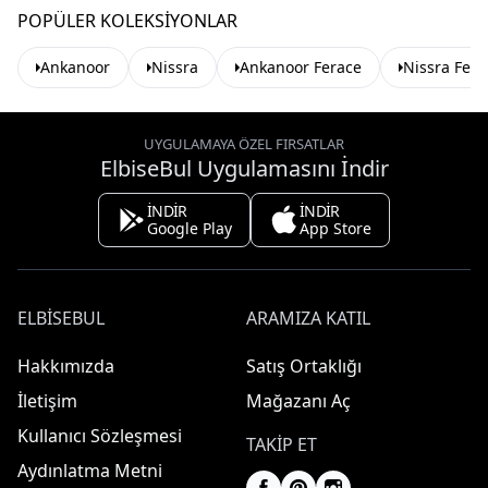
POPÜLER KOLEKSIYONLAR
Ankanoor
Nissra
Ankanoor Ferace
Nissra Fera
UYGULAMAYA ÖZEL FIRSATLAR
ElbiseBul Uygulamasını İndir
İNDİR
İNDİR
Google Play
App Store
ELBISEBUL
ARAMIZA KATIL
Hakkımızda
Satış Ortaklığı
İletişim
Mağazanı Aç
Kullanıcı Sözleşmesi
TAKIP ET
Aydınlatma Metni