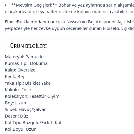
**Mevsim Geçişleri:** Bahar ve yaz aylarında serin akşamlard
olarak idealdir, seyahatlerinizde de kolayca yanınıza alabilirsini
ElbiseBul'da modanın öncüsü Nissra'nın Bej Ankanoor Açık Mevla
yelpazesiyle her zevke uygun seçenekler sunan ElbiseBul, şıklığı 
ÜRÜN BILGILERI
Materyal: Pamuklu
Kumaş Tipi: Dokuma
Kalıp: Oversize
Renk: Bej
Yaka Tipi: Bisiklet Yaka
Kalınlık: İnce
Koleksiyon: Tesettür Giyim
Boy: Uzun
Siluet: Havuç/Şalvar
Desen: Düz
Kol Tipi: Büzgülü/Fırfırlı Kol
Kol Boyu: Uzun