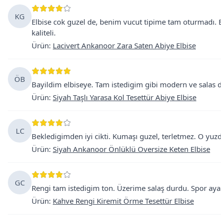
KG
Elbise cok guzel de, benim vucut tipime tam oturmadı.
kaliteli.
Ürün
:
Lacivert Ankanoor Zara Saten Abiye Elbise
ÖB
Bayildim elbiseye. Tam istedigim gibi modern ve salas 
Ürün
:
Siyah Taşlı Yarasa Kol Tesettür Abiye Elbise
LC
Bekledigimden iyi cikti. Kumaşı guzel, terletmez. O yuz
Ürün
:
Siyah Ankanoor Önlüklü Oversize Keten Elbise
GC
Rengi tam istedigim ton. Üzerime salaş durdu. Spor ayak
Ürün
:
Kahve Rengi Kiremit Örme Tesettür Elbise