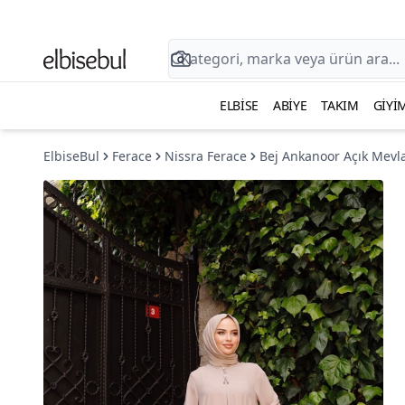
ELBISE
ABIYE
TAKIM
GIYI
ElbiseBul
Ferace
Nissra Ferace
Bej Ankanoor Açık Mevl