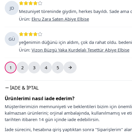
JD
Mezuniyet töreninde giydim, herkes bayıldı. Sade ama co
Ürün
:
Ekru Zara Saten Abiye Elbise
GÜ
yeğenimin düğünü için aldım, çok da rahat oldu. bedenim
Ürün
:
Vizon Büzgü Yaka Kurdelalı Tesettür Abiye Elbise
1
2
3
4
5
İADE & İPTAL
Ürünlerimi nasıl iade ederim?
Müşterilerimizin memnuniyeti ve beklentileri bizim için önem
kalmazsan ürünlerini; orjinal ambalajında, kullanılmamış ve eti
tarihten itibaren 14 gün içinde iade edebilirsin.
İade sürecini, hesabına giriş yaptıktan sonra "Siparişlerim" alan