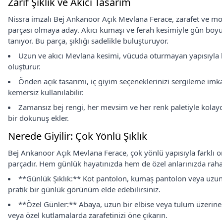
Zarif Şıklık ve Akıcı Tasarım
Nissra imzalı Bej Ankanoor Açık Mevlana Ferace, zarafet ve mo
parçası olmaya aday. Akıcı kumaşı ve ferah kesimiyle gün boyu 
tanıyor. Bu parça, şıklığı sadelikle buluşturuyor.
Uzun ve akıcı Mevlana kesimi, vücuda oturmayan yapısıyla h
oluşturur.
Önden açık tasarımı, iç giyim seçeneklerinizi sergileme imk
kemersiz kullanılabilir.
Zamansız bej rengi, her mevsim ve her renk paletiyle kola
bir dokunuş ekler.
Nerede Giyilir: Çok Yönlü Şıklık
Bej Ankanoor Açık Mevlana Ferace, çok yönlü yapısıyla farklı 
parçadır. Hem günlük hayatınızda hem de özel anlarınızda rahatl
**Günlük Şıklık:** Kot pantolon, kumaş pantolon veya uzun 
pratik bir günlük görünüm elde edebilirsiniz.
**Özel Günler:** Abaya, uzun bir elbise veya tulum üzerine
veya özel kutlamalarda zarafetinizi öne çıkarın.