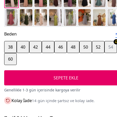
Beden
38
40
42
44
46
48
50
52
54
60
SEPETE EKLE
Genellikle 1-3 gün içerisinde kargoya verilir
Kolay İade
14 gün içinde şartsız ve kolay iade.