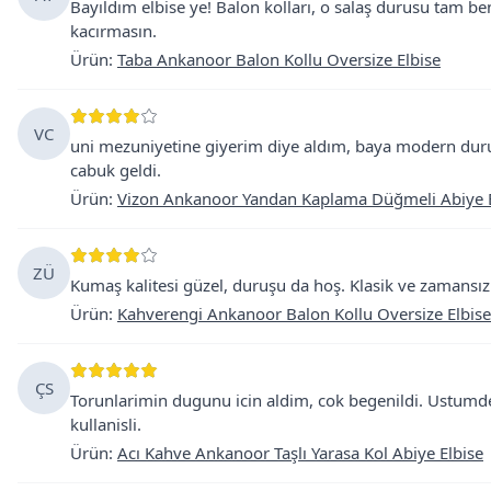
Bayıldım elbise ye! Balon kolları, o salaş durusu tam be
kacırmasın.
Ürün
:
Taba Ankanoor Balon Kollu Oversize Elbise
VC
uni mezuniyetine giyerim diye aldım, baya modern dur
cabuk geldi.
Ürün
:
Vizon Ankanoor Yandan Kaplama Düğmeli Abiye E
ZÜ
Kumaş kalitesi güzel, duruşu da hoş. Klasik ve zamansız 
Ürün
:
Kahverengi Ankanoor Balon Kollu Oversize Elbise
ÇS
Torunlarimin dugunu icin aldim, cok begenildi. Ustumde
kullanisli.
Ürün
:
Acı Kahve Ankanoor Taşlı Yarasa Kol Abiye Elbise