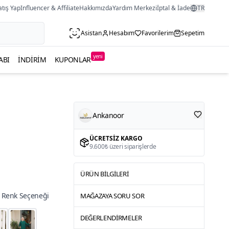
atış Yap
Influencer & Affiliate
Hakkımızda
Yardım Merkezi
İptal & İade
TR
Asistan
Hesabım
Favorilerim
Sepetim
yeni
ABI
İNDIRIM
KUPONLAR
Ankanoor
ÜCRETSIZ KARGO
9.600₺ üzeri siparişlerde
ÜRÜN BILGILERI
 Renk Seçeneği
MAĞAZAYA SORU SOR
DEĞERLENDIRMELER