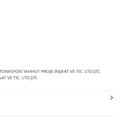
 RESTORASYON TAHHÜT PROJE İNŞAAT VE TİC. LTD.ŞTİ.
T VE TİC. LTD.ŞTİ.