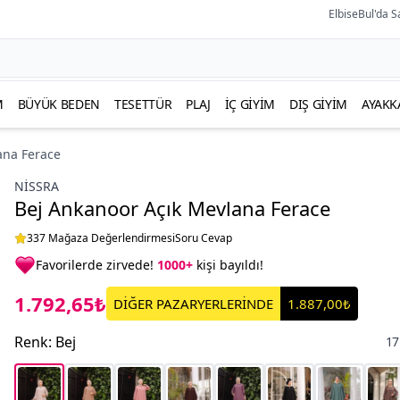
ElbiseBul'da S
M
BÜYÜK BEDEN
TESETTÜR
PLAJ
İÇ GIYIM
DIŞ GIYIM
AYAKK
ana Ferace
NISSRA
Bej Ankanoor Açık Mevlana Ferace
337 Mağaza Değerlendirmesi
Soru Cevap
Favorilerde zirvede!
1000+
kişi bayıldı!
1.792,65₺
DİĞER PAZARYERLERİNDE
1.887,00₺
Renk
:
Bej
17