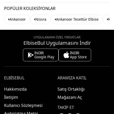
POPÜLER KOLEKSIYONLAR
Ankanoor
Nissra
Ankanoor Tesettür Elbise
Nis
UYGULAMAYA ÖZEL FIRSATLAR
ElbiseBul Uygulamasını İndir
İNDİR
İNDİR
Google Play
App Store
ELBISEBUL
ARAMIZA KATIL
Hakkımızda
Satış Ortaklığı
İletişim
Mağazanı Aç
Kullanıcı Sözleşmesi
TAKIP ET
Aydınlatma Metni