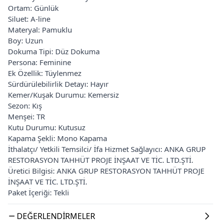
Ortam: Günlük
Siluet: A-line
Materyal: Pamuklu
Boy: Uzun
Dokuma Tipi: Düz Dokuma
Persona: Feminine
Ek Özellik: Tüylenmez
Sürdürülebilirlik Detayı: Hayır
Kemer/Kuşak Durumu: Kemersiz
Sezon: Kış
Menşei: TR
Kutu Durumu: Kutusuz
Kapama Şekli: Mono Kapama
İthalatçı/ Yetkili Temsilci/ İfa Hizmet Sağlayıcı: ANKA GRUP
RESTORASYON TAHHÜT PROJE İNŞAAT VE TİC. LTD.ŞTİ.
Üretici Bilgisi: ANKA GRUP RESTORASYON TAHHÜT PROJE
İNŞAAT VE TİC. LTD.ŞTİ.
Paket İçeriği: Tekli
DEĞERLENDIRMELER