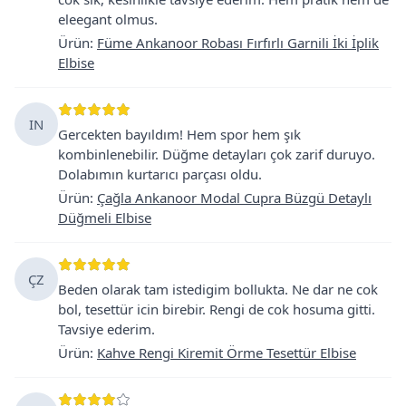
eleegant olmus.
Ürün
:
Füme Ankanoor Robası Fırfırlı Garnili İki İplik
Elbise
IN
Gercekten bayıldım! Hem spor hem şık
kombinlenebilir. Düğme detayları çok zarif duruyo.
Dolabımın kurtarıcı parçası oldu.
Ürün
:
Çağla Ankanoor Modal Cupra Büzgü Detaylı
Düğmeli Elbise
ÇZ
Beden olarak tam istedigim bollukta. Ne dar ne cok
bol, tesettür icin birebir. Rengi de cok hosuma gitti.
Tavsiye ederim.
Ürün
:
Kahve Rengi Kiremit Örme Tesettür Elbise