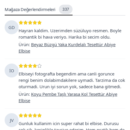
Mağaza Değerlendirmeleri
337
GD
Hayran kaldim. Uzerimden süzüluyo resmen. Boyle
romantik bi hava veriyo. Harika bi secim oldu.
Ürün
:
Beyaz Büzgü Yaka Kurdelalı Tesettür Abiye
Elbise
İO
Elbiseyi fotografta begendim ama canli gorunce
rengi benim dolabimdakilere uymadi. Tarzima da cok
oturmadi. Urun iyi sorun yok, sadece bana gitmedi.
Ürün
:
Koyu Pembe Taşlı Yarasa Kol Tesettür Abiye
Elbise
JV
Gunluk kullanim icin super rahat bi elbise. Durusu
cok sik, kesinlikle tavsiye ederim. Hem pratik hem de