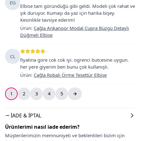
EG
Elbise tam göründüğü gibi geldi. Modeli çok rahat ve
şık duruyor. Kumaşı da yaz için harika bişey.
Kesinlikle tavsiye ederim!
Ürün
:
Çağla Ankanoor Modal Cupra Büzgü Detaylı
Düğmeli Elbise
CL
fiyatina gore cok cok iyi. ogrenci butcesine uygun.
her yere giyerim ben bunu çok kullanışlı.
Ürün
:
Çağla Robalı Örme Tesettür Elbise
1
2
3
4
5
İADE & İPTAL
Ürünlerimi nasıl iade ederim?
Müşterilerimizin memnuniyeti ve beklentileri bizim için