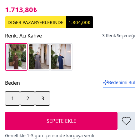
1.713,80₺
DİĞER PAZARYERLERİNDE
1.804,00₺
Renk
:
Acı Kahve
3 Renk Seçeneği
Beden
Bedenimi Bul
1
2
3
SEPETE EKLE
Genellikle 1-3 gün içerisinde kargoya verilir