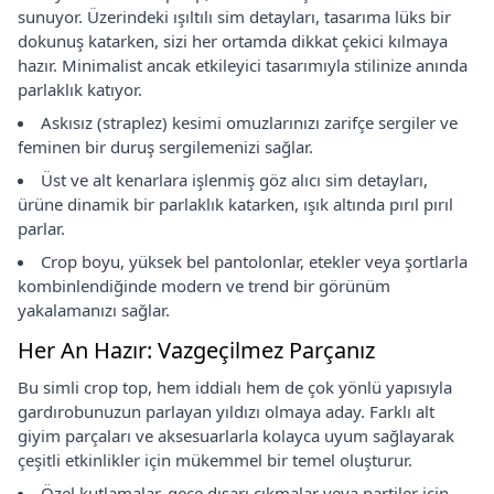
sunuyor. Üzerindeki ışıltılı sim detayları, tasarıma lüks bir
dokunuş katarken, sizi her ortamda dikkat çekici kılmaya
hazır. Minimalist ancak etkileyici tasarımıyla stilinize anında
parlaklık katıyor.
Askısız (straplez) kesimi omuzlarınızı zarifçe sergiler ve
feminen bir duruş sergilemenizi sağlar.
Üst ve alt kenarlara işlenmiş göz alıcı sim detayları,
ürüne dinamik bir parlaklık katarken, ışık altında pırıl pırıl
parlar.
Crop boyu, yüksek bel pantolonlar, etekler veya şortlarla
kombinlendiğinde modern ve trend bir görünüm
yakalamanızı sağlar.
Her An Hazır: Vazgeçilmez Parçanız
Bu simli crop top, hem iddialı hem de çok yönlü yapısıyla
gardırobunuzun parlayan yıldızı olmaya aday. Farklı alt
giyim parçaları ve aksesuarlarla kolayca uyum sağlayarak
çeşitli etkinlikler için mükemmel bir temel oluşturur.
Özel kutlamalar, gece dışarı çıkmalar veya partiler için