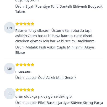
Ürün
:
Siyah Puantiye Tüllü Dantelli Eldivenli Bodysuit
Takım
PN
Resmen olay elbisesi! Üstüme tam oturdu taşlı
askıları zaten baska bi hava katmis. Gece disari
cikarken giymek icin harika bi secim. Bayildimm.
Ürün
:
Metalik Taşlı Askılı Cuplu Mini Simli Abiye
Elbise
MB
muazzam
Ürün
:
Leopar Özel Askılı Mini Gecelik
FS
ürün oldukça şık ve görseldeki gibi
Ürün
:
Leopar Fileli Baskılı Jartiyer Sütyen String Parça