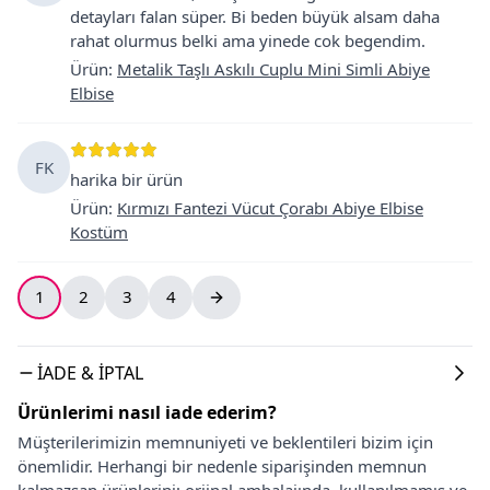
detayları falan süper. Bi beden büyük alsam daha
rahat olurmus belki ama yinede cok begendim.
Ürün
:
Metalik Taşlı Askılı Cuplu Mini Simli Abiye
Elbise
FK
harika bir ürün
Ürün
:
Kırmızı Fantezi Vücut Çorabı Abiye Elbise
Kostüm
1
2
3
4
İADE & İPTAL
Ürünlerimi nasıl iade ederim?
Müşterilerimizin memnuniyeti ve beklentileri bizim için
önemlidir. Herhangi bir nedenle siparişinden memnun
kalmazsan ürünlerini; orjinal ambalajında, kullanılmamış ve