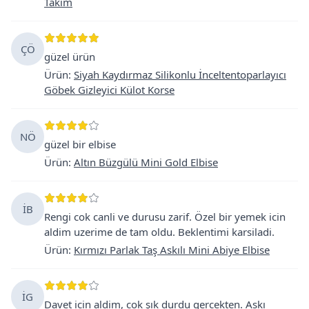
Takım
ÇÖ
güzel ürün
Ürün
:
Siyah Kaydırmaz Silikonlu İnceltentoparlayıcı
Göbek Gizleyici Külot Korse
NÖ
güzel bir elbise
Ürün
:
Altın Büzgülü Mini Gold Elbise
İB
Rengi cok canli ve durusu zarif. Özel bir yemek icin
aldim uzerime de tam oldu. Beklentimi karsiladi.
Ürün
:
Kırmızı Parlak Taş Askılı Mini Abiye Elbise
İG
Davet icin aldim, cok şık durdu gercekten. Askı