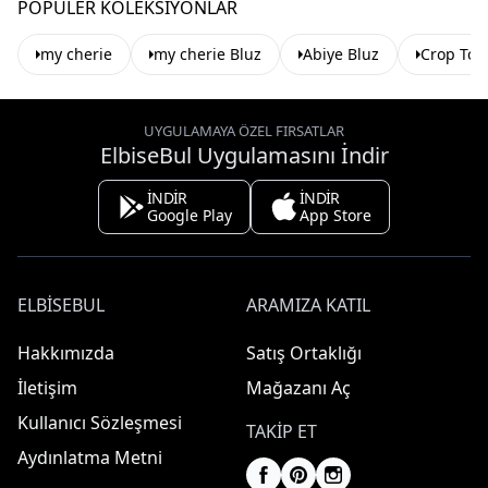
POPÜLER KOLEKSIYONLAR
my cherie
my cherie Bluz
Abiye Bluz
Crop Top
UYGULAMAYA ÖZEL FIRSATLAR
ElbiseBul Uygulamasını İndir
İNDİR
İNDİR
Google Play
App Store
ELBISEBUL
ARAMIZA KATIL
Hakkımızda
Satış Ortaklığı
İletişim
Mağazanı Aç
Kullanıcı Sözleşmesi
TAKIP ET
Aydınlatma Metni