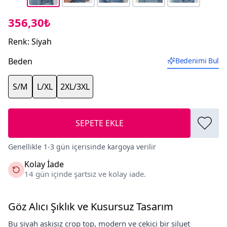
356,30₺
Renk
:
Siyah
Beden
Bedenimi Bul
S/M
L/XL
2XL/3XL
SEPETE EKLE
Genellikle 1-3 gün içerisinde kargoya verilir
Kolay İade
14 gün içinde şartsız ve kolay iade.
Göz Alıcı Şıklık ve Kusursuz Tasarım
Bu siyah askısız crop top, modern ve çekici bir siluet