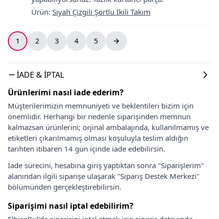
Ürün
:
Siyah Çizgili Şortlu İkili Takım
1
2
3
4
5
İADE & İPTAL
Ürünlerimi nasıl iade ederim?
Müşterilerimizin memnuniyeti ve beklentileri bizim için
önemlidir. Herhangi bir nedenle siparişinden memnun
kalmazsan ürünlerini; orjinal ambalajında, kullanılmamış ve
etiketleri çıkarılmamış olması koşuluyla teslim aldığın
tarihten itibaren 14 gün içinde iade edebilirsin.
İade sürecini, hesabına giriş yaptıktan sonra "Siparişlerim"
alanından ilgili siparişe ulaşarak "Sipariş Destek Merkezi"
bölümünden gerçekleştirebilirsin.
Siparişimi nasıl iptal edebilirim?
ElbiseBul'da siparişini iptal etmek için sipariş detayında