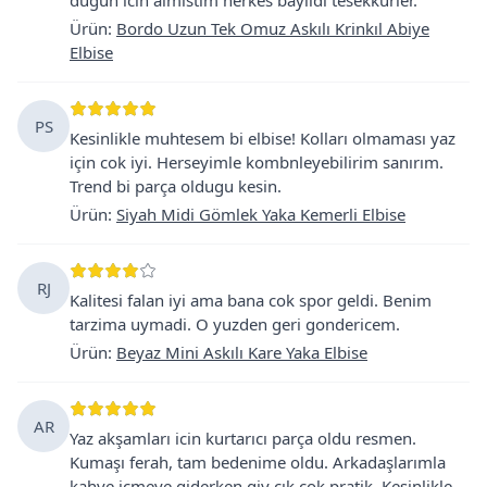
Ürün
:
Bordo Uzun Tek Omuz Askılı Krinkıl Abiye
Elbise
PS
Kesinlikle muhtesem bi elbise! Kolları olmaması yaz
için cok iyi. Herseyimle kombnleyebilirim sanırım.
Trend bi parça oldugu kesin.
Ürün
:
Siyah Midi Gömlek Yaka Kemerli Elbise
RJ
Kalitesi falan iyi ama bana cok spor geldi. Benim
tarzima uymadi. O yuzden geri gondericem.
Ürün
:
Beyaz Mini Askılı Kare Yaka Elbise
AR
Yaz akşamları icin kurtarıcı parça oldu resmen.
Kumaşı ferah, tam bedenime oldu. Arkadaşlarımla
kahve içmeye giderken giy çık çok pratik. Kesinlikle