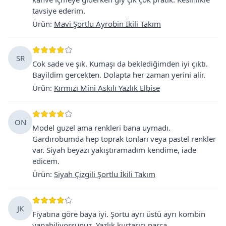
tavsiye ederim.
Ürün
:
Mavi Şortlu Ayrobin İkili Takım
SR
Cok sade ve şık. Kumaşı da beklediğimden iyi çıktı.
Bayildim gercekten. Dolapta her zaman yerini alir.
Ürün
:
Kırmızı Mini Askılı Yazlık Elbise
ON
Model guzel ama renkleri bana uymadı.
Gardırobumda hep toprak tonları veya pastel renkler
var. Siyah beyazı yakıştıramadım kendime, iade
edicem.
Ürün
:
Siyah Çizgili Şortlu İkili Takım
JK
Fiyatına göre baya iyi. Şortu ayrı üstü ayrı kombin
yapabiliyorsunuz. Yazlık kurtarıcı parça.