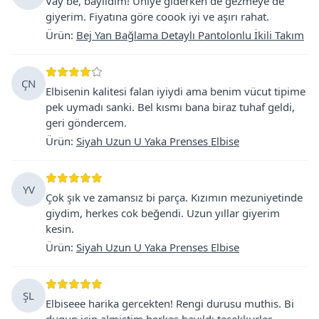
Vay be, bayıldım! Üniye giderken de gezmeye de
giyerim. Fiyatına göre coook iyi ve aşırı rahat.
Ürün
:
Bej Yan Bağlama Detaylı Pantolonlu İkili Takım
ÇN
Elbisenin kalitesi falan iyiydi ama benim vücut tipime
pek uymadı sanki. Bel kısmı bana biraz tuhaf geldi,
geri göndercem.
Ürün
:
Siyah Uzun U Yaka Prenses Elbise
YV
Çok şık ve zamansız bi parça. Kızımın mezuniyetinde
giydim, herkes cok beğendi. Uzun yıllar giyerim
kesin.
Ürün
:
Siyah Uzun U Yaka Prenses Elbise
ŞL
Elbiseee harika gercekten! Rengi durusu muthis. Bi
dugun icin almistim herkes bayıldı tesekkurler.