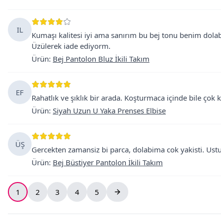
IL
Kumaşı kalitesi iyi ama sanırım bu bej tonu benim do
Üzülerek iade ediyorm.
Ürün
:
Bej Pantolon Bluz İkili Takım
EF
Rahatlık ve şıklık bir arada. Koşturmaca içinde bile çok k
Ürün
:
Siyah Uzun U Yaka Prenses Elbise
ÜŞ
Gercekten zamansiz bi parca, dolabima cok yakisti. Ust
Ürün
:
Bej Büstiyer Pantolon İkili Takım
1
2
3
4
5