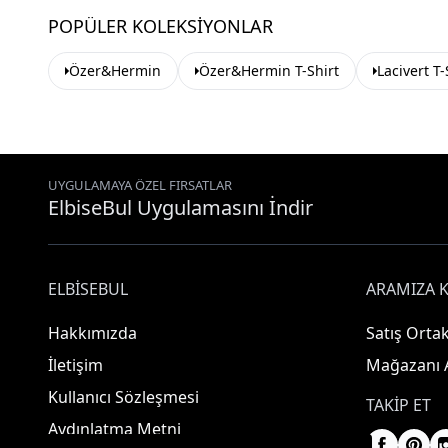
POPÜLER KOLEKSIYONLAR
Özer&Hermin
Özer&Hermin T-Shirt
Lacivert T-
UYGULAMAYA ÖZEL FIRSATLAR
ElbiseBul Uygulamasını İndir
ELBISEBUL
ARAMIZA K
Hakkımızda
Satış Ortak
İletişim
Mağazanı 
Kullanıcı Sözleşmesi
TAKIP ET
Aydınlatma Metni