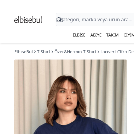
ELBISE
ABIYE
TAKIM
GIYI
ElbiseBul
T-Shirt
Özer&Hermin T-Shirt
Lacivert Clfrn De