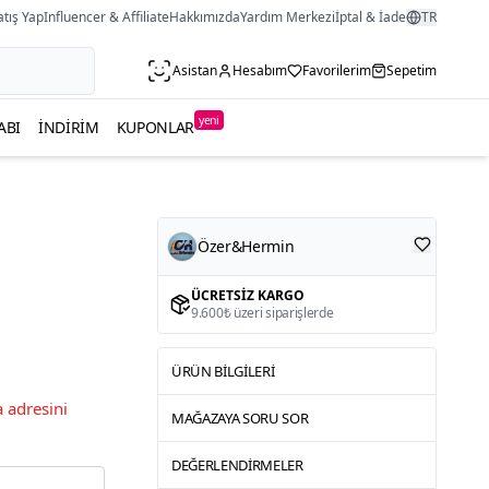
atış Yap
Influencer & Affiliate
Hakkımızda
Yardım Merkezi
İptal & İade
TR
Asistan
Hesabım
Favorilerim
Sepetim
yeni
ABI
İNDIRIM
KUPONLAR
Özer&Hermin
ÜCRETSIZ KARGO
9.600₺ üzeri siparişlerde
ÜRÜN BILGILERI
 adresini
MAĞAZAYA SORU SOR
DEĞERLENDIRMELER