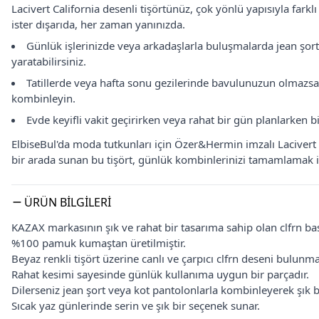
Lacivert California desenli tişörtünüz, çok yönlü yapısıyla far
ister dışarıda, her zaman yanınızda.
Günlük işlerinizde veya arkadaşlarla buluşmalarda jean şortl
yaratabilirsiniz.
Tatillerde veya hafta sonu gezilerinde bavulunuzun olmazsa 
kombinleyin.
Evde keyifli vakit geçirirken veya rahat bir gün planlarken
ElbiseBul'da moda tutkunları için Özer&Hermin imzalı Lacivert Clfr
bir arada sunan bu tişört, günlük kombinlerinizi tamamlamak iç
ÜRÜN BILGILERI
KAZAX markasının şık ve rahat bir tasarıma sahip olan clfrn baskı
%100 pamuk kumaştan üretilmiştir.
Beyaz renkli tişört üzerine canlı ve çarpıcı clfrn deseni bulunma
Rahat kesimi sayesinde günlük kullanıma uygun bir parçadır.
Dilerseniz jean şort veya kot pantolonlarla kombinleyerek şık b
Sıcak yaz günlerinde serin ve şık bir seçenek sunar.