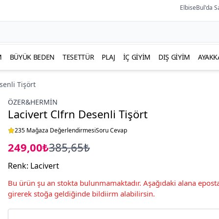
ElbiseBul'da S
M
BÜYÜK BEDEN
TESETTÜR
PLAJ
İÇ GIYIM
DIŞ GIYIM
AYAKK
senli Tişört
ÖZER&HERMIN
Lacivert Clfrn Desenli Tişört
235 Mağaza Değerlendirmesi
Soru Cevap
249,00₺
385,65₺
Renk
:
Lacivert
Bu ürün şu an stokta bulunmamaktadır. Aşağıdaki alana eposta
girerek stoğa geldiğinde bildiirm alabilirsin.