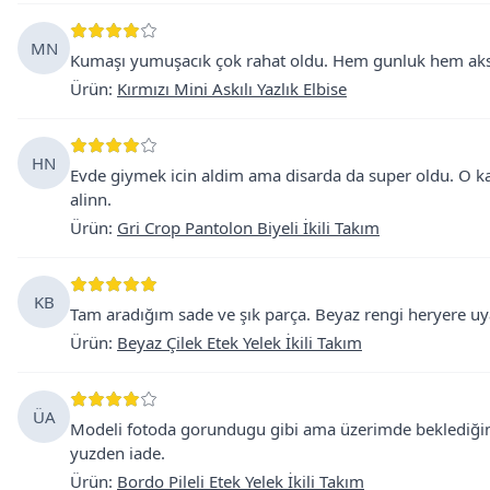
MN
Kumaşı yumuşacık çok rahat oldu. Hem gunluk hem aksam 
Ürün
:
Kırmızı Mini Askılı Yazlık Elbise
HN
Evde giymek icin aldim ama disarda da super oldu. O k
alinn.
Ürün
:
Gri Crop Pantolon Biyeli İkili Takım
KB
Tam aradığım sade ve şık parça. Beyaz rengi heryere uyar.
Ürün
:
Beyaz Çilek Etek Yelek İkili Takım
ÜA
Modeli fotoda gorundugu gibi ama üzerimde beklediğim 
yuzden iade.
Ürün
:
Bordo Pileli Etek Yelek İkili Takım