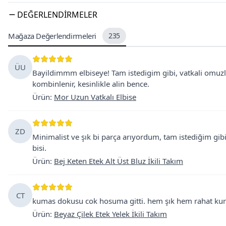
DEĞERLENDIRMELER
Mağaza Değerlendirmeleri
235
ÜU
Bayildimmm elbiseye! Tam istedigim gibi, vatkali omuz
kombinlenir, kesinlikle alin bence.
Ürün
:
Mor Uzun Vatkalı Elbise
ZD
Minimalist ve şık bi parça arıyordum, tam istediğim gibi.
bisi.
Ürün
:
Bej Keten Etek Alt Üst Bluz İkili Takım
CT
kumas dokusu cok hosuma gitti. hem şık hem rahat kurtar
Ürün
:
Beyaz Çilek Etek Yelek İkili Takım