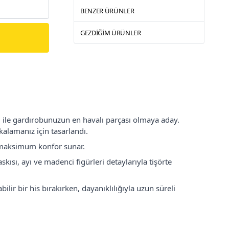
BENZER ÜRÜNLER
GEZDIĞIM ÜRÜNLER
iği ile gardırobunuzun en havalı parçası olmaya aday.
kalamanız için tasarlandı.
u maksimum konfor sunar.
skısı, ayı ve madenci figürleri detaylarıyla tişörte
ilir bir his bırakırken, dayanıklılığıyla uzun süreli