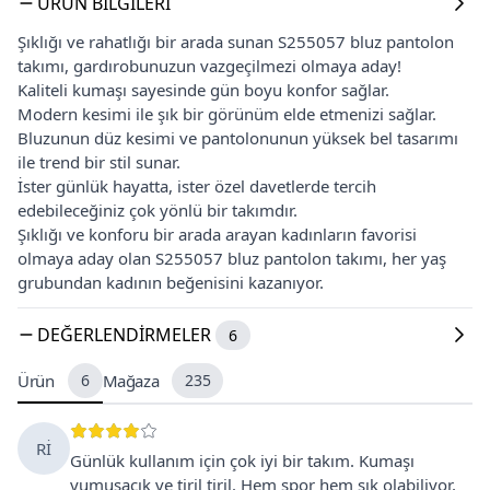
ÜRÜN BILGILERI
Şıklığı ve rahatlığı bir arada sunan S255057 bluz pantolon
takımı, gardırobunuzun vazgeçilmezi olmaya aday!
Kaliteli kumaşı sayesinde gün boyu konfor sağlar.
Modern kesimi ile şık bir görünüm elde etmenizi sağlar.
Bluzunun düz kesimi ve pantolonunun yüksek bel tasarımı
ile trend bir stil sunar.
İster günlük hayatta, ister özel davetlerde tercih
edebileceğiniz çok yönlü bir takımdır.
Şıklığı ve konforu bir arada arayan kadınların favorisi
olmaya aday olan S255057 bluz pantolon takımı, her yaş
grubundan kadının beğenisini kazanıyor.
DEĞERLENDIRMELER
6
Ürün
6
Mağaza
235
Rİ
Günlük kullanım için çok iyi bir takım. Kumaşı
yumuşacık ve tiril tiril. Hem spor hem şık olabiliyor,