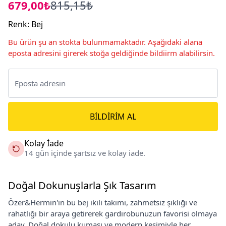
679,00₺
815,15₺
Renk
:
Bej
Bu ürün şu an stokta bulunmamaktadır. Aşağıdaki alana
eposta adresini girerek stoğa geldiğinde bildiirm alabilirsin.
BILDIRIM AL
Kolay İade
14 gün içinde şartsız ve kolay iade.
Doğal Dokunuşlarla Şık Tasarım
Özer&Hermin'in bu bej ikili takımı, zahmetsiz şıklığı ve
rahatlığı bir araya getirerek gardırobunuzun favorisi olmaya
aday. Doğal dokulu kumaşı ve modern kesimiyle her