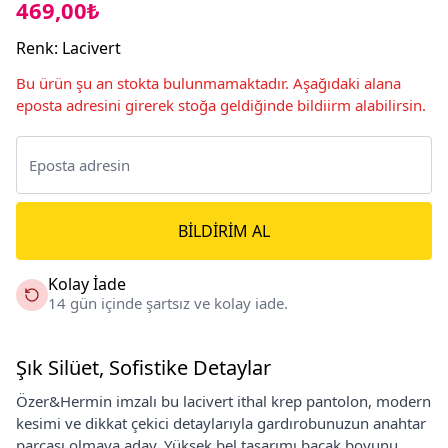
469,00₺
Renk
:
Lacivert
Bu ürün şu an stokta bulunmamaktadır. Aşağıdaki alana
eposta adresini girerek stoğa geldiğinde bildiirm alabilirsin.
BILDIRIM AL
Kolay İade
14 gün içinde şartsız ve kolay iade.
Şık Silüet, Sofistike Detaylar
Özer&Hermin imzalı bu lacivert ithal krep pantolon, modern
kesimi ve dikkat çekici detaylarıyla gardırobunuzun anahtar
parçası olmaya aday. Yüksek bel tasarımı bacak boyunu