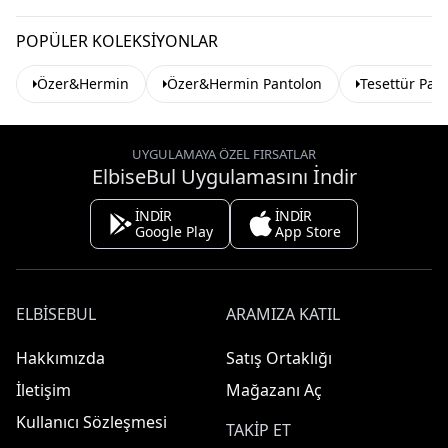
POPÜLER KOLEKSIYONLAR
Özer&Hermin
Özer&Hermin Pantolon
Tesettür Pan
UYGULAMAYA ÖZEL FIRSATLAR
ElbiseBul Uygulamasını İndir
İNDİR
İNDİR
Google Play
App Store
ELBISEBUL
ARAMIZA KATIL
Hakkımızda
Satış Ortaklığı
İletişim
Mağazanı Aç
Kullanıcı Sözleşmesi
TAKIP ET