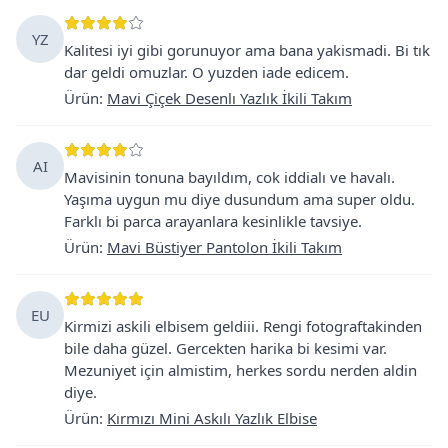
YZ
Kalitesi iyi gibi gorunuyor ama bana yakismadi. Bi tık
dar geldi omuzlar. O yuzden iade edicem.
Ürün
:
Mavi Çiçek Desenlı Yazlık İkili Takım
AI
Mavisinin tonuna bayıldım, cok iddialı ve havalı.
Yaşıma uygun mu diye dusundum ama super oldu.
Farklı bi parca arayanlara kesinlikle tavsiye.
Ürün
:
Mavi Büstiyer Pantolon İkili Takım
EU
Kirmizi askili elbisem geldiii. Rengi fotograftakinden
bile daha güzel. Gercekten harika bi kesimi var.
Mezuniyet için almistim, herkes sordu nerden aldin
diye.
Ürün
:
Kırmızı Mini Askılı Yazlık Elbise