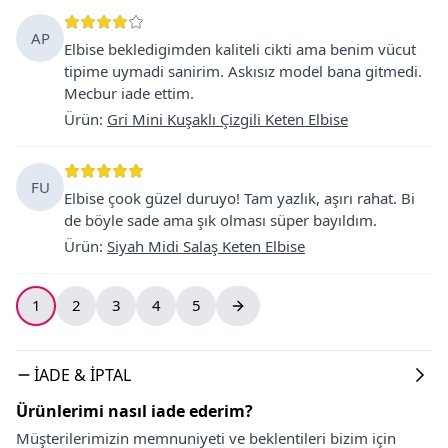
AP
Elbise bekledigimden kaliteli cikti ama benim vücut
tipime uymadi sanirim. Askısız model bana gitmedi.
Mecbur iade ettim.
Ürün
:
Gri Mini Kuşaklı Çizgili Keten Elbise
FU
Elbise çook güzel duruyo! Tam yazlık, aşırı rahat. Bi
de böyle sade ama şık olması süper bayıldım.
Ürün
:
Siyah Midi Salaş Keten Elbise
1
2
3
4
5
İADE & İPTAL
Ürünlerimi nasıl iade ederim?
Müşterilerimizin memnuniyeti ve beklentileri bizim için