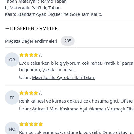
Taban Materyali: Termo Taban
İç Materyali: Pad'li İç Taban.
Kalıp: Standart Ayak Ölçülerine Göre Tam Kalıp.
DEĞERLENDIRMELER
Mağaza Değerlendirmeleri
235
GR
Evde calısırken bile giyiyorum cok rahat. Pratik bi parça
begendim, yazlık icin ideal.
Ürün
:
Mavi Şortlu Ayrobin İkili Takım
TE
Renk kalitesi ve kumas dokusu cok hosuma gitti. Ofiste d
Ürün
:
Antrasit Midi Kaşkorse Aşit Yıkamalı Yırtmaçlı Elb
NO
Kumas cok yumusak, ustumde yok gibi. Omuz detayi elbise