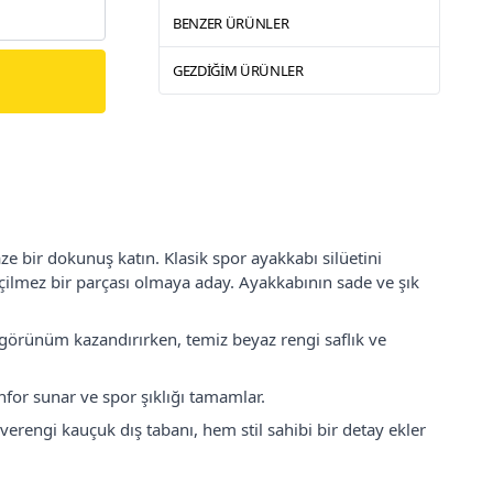
BENZER ÜRÜNLER
GEZDIĞIM ÜRÜNLER
e bir dokunuş katın. Klasik spor ayakkabı silüetini
çilmez bir parçası olmaya aday. Ayakkabının sade ve şık
ir görünüm kazandırırken, temiz beyaz rengi saflık ve
nfor sunar ve spor şıklığı tamamlar.
erengi kauçuk dış tabanı, hem stil sahibi bir detay ekler