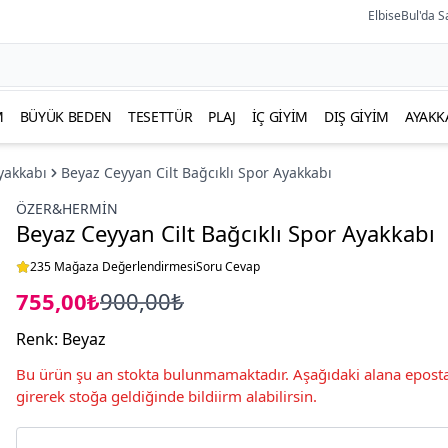
ElbiseBul'da S
M
BÜYÜK BEDEN
TESETTÜR
PLAJ
İÇ GIYIM
DIŞ GIYIM
AYAKK
yakkabı
Beyaz Ceyyan Cilt Bağcıklı Spor Ayakkabı
ÖZER&HERMIN
Beyaz Ceyyan Cilt Bağcıklı Spor Ayakkabı
235 Mağaza Değerlendirmesi
Soru Cevap
755,00₺
900,00₺
Renk
:
Beyaz
Bu ürün şu an stokta bulunmamaktadır. Aşağıdaki alana eposta
girerek stoğa geldiğinde bildiirm alabilirsin.