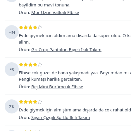
bayildim bu mavi tonuna.
Ürün
:
Mor Uzun Vatkalı Elbise
HN
Evde giymek icin aldim ama disarda da super oldu. O k
alinn.
Ürün
:
Gri Crop Pantolon Biyeli İkili Takım
FS
Elbise cok guzel de bana yakışmadı yaa. Boyumdan mı
Rengi kumaşı harika gercekten.
Ürün
:
Bej Mini Bürümcük Elbise
ZK
Evde giymek için almıştım ama dışarda da cok rahat old
Ürün
:
Siyah Çizgili Şortlu İkili Takım