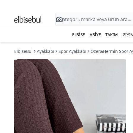
ELBISE
ABIYE
TAKIM
GIYI
ElbiseBul
Ayakkabı
Spor Ayakkabı
Özer&Hermin Spor A