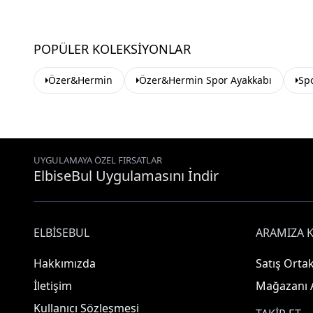
POPÜLER KOLEKSIYONLAR
Özer&Hermin
Özer&Hermin Spor Ayakkabı
Sp
UYGULAMAYA ÖZEL FIRSATLAR
ElbiseBul Uygulamasını İndir
ELBISEBUL
ARAMIZA K
Hakkımızda
Satış Ortak
İletişim
Mağazanı 
Kullanıcı Sözleşmesi