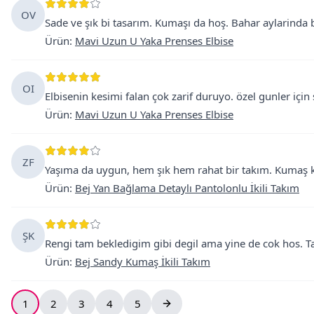
OV
Sade ve şık bi tasarım. Kumaşı da hoş. Bahar aylarinda ba
Ürün
:
Mavi Uzun U Yaka Prenses Elbise
OI
Elbisenin kesimi falan çok zarif duruyo. özel gunler için 
Ürün
:
Mavi Uzun U Yaka Prenses Elbise
ZF
Yaşıma da uygun, hem şık hem rahat bir takım. Kumaş ka
Ürün
:
Bej Yan Bağlama Detaylı Pantolonlu İkili Takım
ŞK
Rengi tam bekledigim gibi degil ama yine de cok hos. Tat
Ürün
:
Bej Sandy Kumaş İkili Takım
1
2
3
4
5