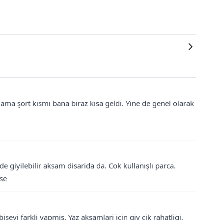
 ama şort kısmı bana biraz kısa geldi. Yine de genel olarak
e giyilebilir aksam disarida da. Cok kullanışlı parca.
ise
yi farkli yapmis. Yaz aksamlari icin giy cik rahatligi,