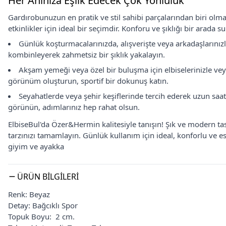
Her Anınıza Eşlik Edecek Çok Yönlülük
Gardırobunuzun en pratik ve stil sahibi parçalarından biri olma
etkinlikler için ideal bir seçimdir. Konforu ve şıklığı bir arada
Günlük koşturmacalarınızda, alışverişte veya arkadaşlarınızla
kombinleyerek zahmetsiz bir şıklık yakalayın.
Akşam yemeği veya özel bir buluşma için elbiselerinizle vey
görünüm oluşturun, sportif bir dokunuş katın.
Seyahatlerde veya şehir keşiflerinde tercih ederek uzun sa
görünün, adımlarınız hep rahat olsun.
ElbiseBul'da Özer&Hermin kalitesiyle tanışın! Şık ve modern tas
tarzınızı tamamlayın. Günlük kullanım için ideal, konforlu ve es
giyim ve ayakka
ÜRÜN BILGILERI
Renk: Beyaz
Detay: Bağcıklı Spor
Topuk Boyu: 2 cm.