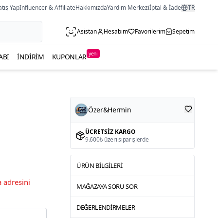
atış Yap
Influencer & Affiliate
Hakkımızda
Yardım Merkezi
İptal & İade
TR
Asistan
Hesabım
Favorilerim
Sepetim
yeni
ABI
İNDIRIM
KUPONLAR
Özer&Hermin
ÜCRETSIZ KARGO
9.600₺ üzeri siparişlerde
ÜRÜN BILGILERI
 adresini
MAĞAZAYA SORU SOR
DEĞERLENDIRMELER