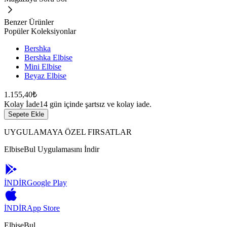
Benzer Ürünler
Popüler Koleksiyonlar
Bershka
Bershka Elbise
Mini Elbise
Beyaz Elbise
1.155,40₺
Kolay İade
14 gün içinde şartsız ve kolay iade.
Sepete Ekle
UYGULAMAYA ÖZEL FIRSATLAR
ElbiseBul Uygulamasını İndir
İNDİR
Google Play
İNDİR
App Store
ElbiseBul