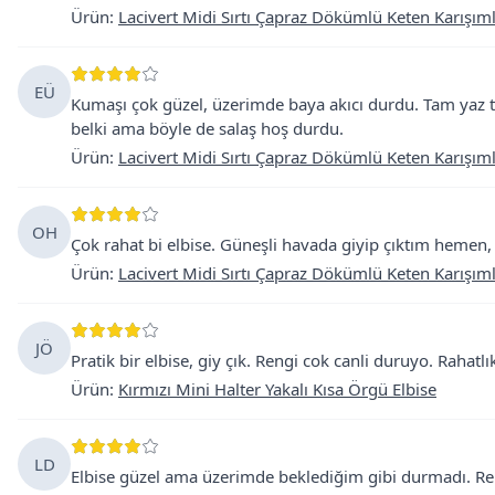
Ürün
:
Lacivert Midi Sırtı Çapraz Dökümlü Keten Karışıml
EÜ
Kumaşı çok güzel, üzerimde baya akıcı durdu. Tam yaz t
belki ama böyle de salaş hoş durdu.
Ürün
:
Lacivert Midi Sırtı Çapraz Dökümlü Keten Karışıml
OH
Çok rahat bi elbise. Güneşli havada giyip çıktım hemen, 
Ürün
:
Lacivert Midi Sırtı Çapraz Dökümlü Keten Karışıml
JÖ
Pratik bir elbise, giy çık. Rengi cok canli duruyo. Rahat
Ürün
:
Kırmızı Mini Halter Yakalı Kısa Örgü Elbise
LD
Elbise güzel ama üzerimde beklediğim gibi durmadı. Re