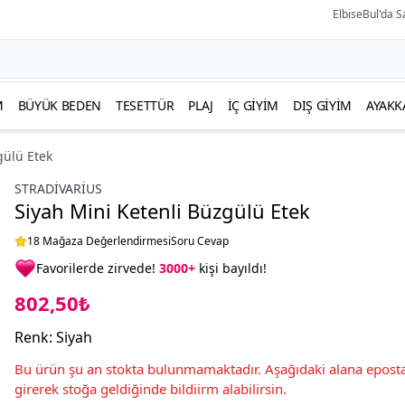
ElbiseBul'da S
M
BÜYÜK BEDEN
TESETTÜR
PLAJ
İÇ GIYIM
DIŞ GIYIM
AYAKK
gülü Etek
STRADIVARIUS
Siyah Mini Ketenli Büzgülü Etek
18 Mağaza Değerlendirmesi
Soru Cevap
Favorilerde zirvede!
3000+
kişi bayıldı!
802,50₺
Renk
:
Siyah
Bu ürün şu an stokta bulunmamaktadır. Aşağıdaki alana eposta
girerek stoğa geldiğinde bildiirm alabilirsin.