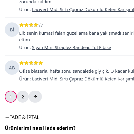
zorunda kaldım.
Ürün
:
Lacivert Midi Sırtı Çapraz Dökümlü Keten Karışıml
Bİ
Elbisenin kumasi falan guzel ama bana yakışmadı sanir
ettim.
Ürün
:
Siyah Mini Straplez Bandeau Tül Elbise
AB
Ofise blazerla, hafta sonu sandaletle giy çık. O kadar ku
Ürün
:
Lacivert Midi Sırtı Çapraz Dökümlü Keten Karışıml
1
2
İADE & İPTAL
Ürünlerimi nasıl iade ederim?