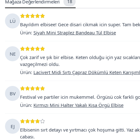
Mağaza Değerlendirmeleri
18
LÜ
Bayıldım elbisee! Gece disari cikmak icin super. Tam bek
Ürün
:
Siyah Mini Straplez Bandeau Tül Elbise
NE
Çok zarif ve şık bir elbise. Keten olduğu için yaz sıcakl
vazgeçilmezi oldu.
Ürün
:
Lacivert Midi Sırtı Çapraz Dökümlü Keten Karışıml
BV
Festival ve partiler icin mukemmel. Örgüsü cok farkli gor
Ürün
:
Kırmızı Mini Halter Yakalı Kısa Örgü Elbise
EJ
Elbisenin sırt detayı ve yırtmacı çok hoşuma gitti. Yaz a
cabası.