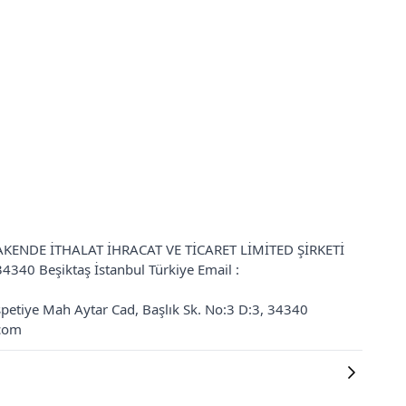
Y PERAKENDE İTHALAT İHRACAT VE TİCARET LİMİTED ŞİRKETİ
34340 Beşiktaş İstanbul Türkiye Email :
Nispetiye Mah Aytar Cad, Başlık Sk. No:3 D:3, 34340
.com