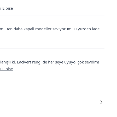
ı Elbise
im. Ben daha kapali modeller seviyorum. O yuzden iade
llanışlı ki. Lacivert rengi de her şeye uyuyo, çok sevdim!
ı Elbise