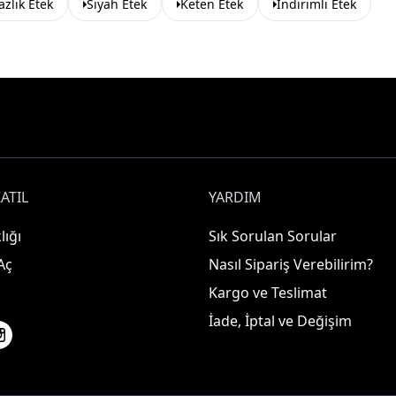
azlık Etek
Siyah Etek
Keten Etek
İndirimli Etek
ATIL
YARDIM
lığı
Sık Sorulan Sorular
Aç
Nasıl Sipariş Verebilirim?
Kargo ve Teslimat
İade, İptal ve Değişim