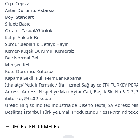
Cep: Cepsiz
Astar Durumu: Astarsız
Boy: Standart
Siluet: Basic
Ortam: Casual/Günlük
Kalıp: Yüksek Bel
Sürdürülebilirlik Detayı: Hayır
Kemer/Kuşak Durumu: Kemersiz
Bel: Normal Bel
Menşei: KH
Kutu Durumu: Kutusuz
Kapama Şekli: Full Fermuar Kapama
İthalatçı/ Yetkili Temsilci/ İfa Hizmet Sağlayıcı: ITX TURKE
Adress: Adress: Nispetiye Mah Aytar Cad, Başlık Sk. No:3 D:3, 
itxturkey@hs02.kep.tr
Üretici Bilgisi: Inditex Industria de Diseño Textil, SA Adress: 
Beşiktaş İstanbul Türkiye Email:ProductInquiriesTR@tr.inditex
DEĞERLENDIRMELER