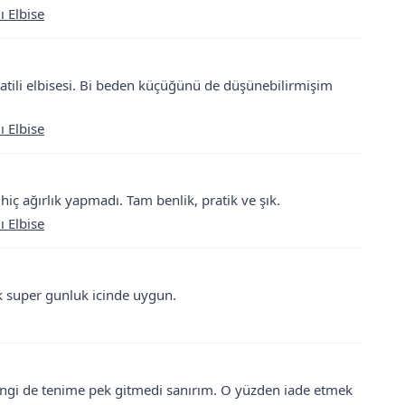
ı Elbise
atili elbisesi. Bi beden küçüğünü de düşünebilirmişim
ı Elbise
hiç ağırlık yapmadı. Tam benlik, pratik ve şık.
ı Elbise
lık super gunluk icinde uygun.
ngi de tenime pek gitmedi sanırım. O yüzden iade etmek