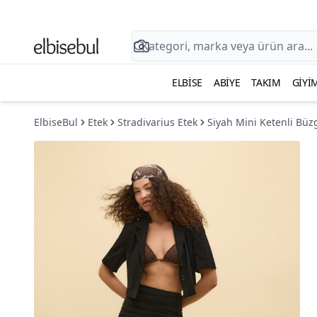
ELBISE
ABIYE
TAKIM
GIYI
ElbiseBul
Etek
Stradivarius Etek
Siyah Mini Ketenli Büz