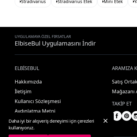
Stradivarius
Stradivarius Etek
Mini Etek
Y
UYGULAMAYA ÖZEL FIRSATLAR
ElbiseBul Uygulamasını İndir
ELBISEBUL
ARAMIZA K
Hakkımızda
Satış Ortak
İletişim
Mağazanı 
Kullanıcı Sözleşmesi
TAKIP ET
Aydınlatma Metni
Daha iyi bir alışveriş deneyimi için çerezleri
kullanıyoruz.