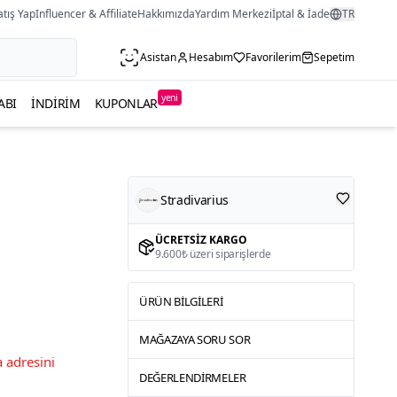
atış Yap
Influencer & Affiliate
Hakkımızda
Yardım Merkezi
İptal & İade
TR
Asistan
Hesabım
Favorilerim
Sepetim
yeni
ABI
İNDIRIM
KUPONLAR
Stradivarius
ÜCRETSIZ KARGO
9.600₺ üzeri siparişlerde
ÜRÜN BILGILERI
MAĞAZAYA SORU SOR
 adresini
DEĞERLENDIRMELER